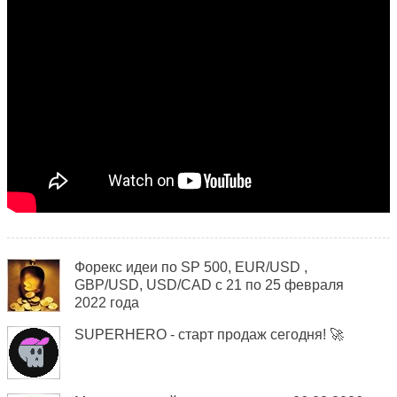
Форекс идеи по SP 500, EUR/USD ,
GBP/USD, USD/CAD c 21 по 25 февраля
2022 года
SUPERHERO - старт продаж сегодня! 🚀