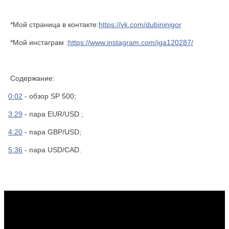
*Мой страница в контакте:
https://vk.com/dubininigor
*Мой инстаграм :
https://www.instagram.com/iga120287/
Содержание:
0:02
- обзор SP 500;
3:29
- пара EUR/USD ;
4:20
- пара GBP/USD;
5:36
- пара USD/CAD.