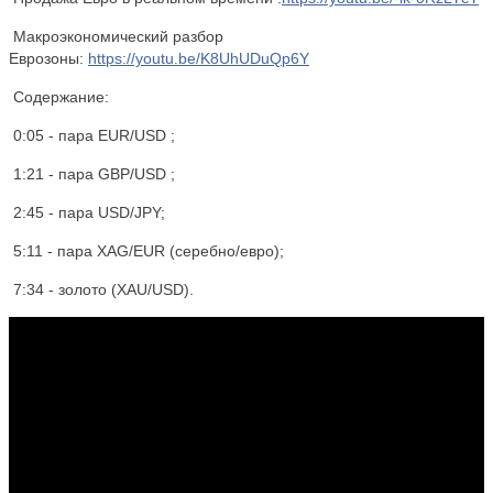
Макроэкономический разбор
Еврозоны:
https://youtu.be/K8UhUDuQp6Y
Содержание:
0:05 - пара EUR/USD ;
1:21 - пара GBP/USD ;
2:45 - пара USD/JPY;
5:11 - пара XAG/EUR (серебно/евро);
7:34 - золото (XАU/USD).