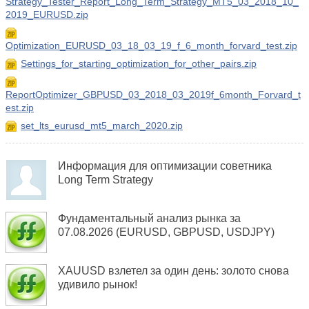
Strategy_Tester_Report_Long_Term_Strategy_MT5_03_2018_10_
2019_EURUSD.zip
Optimization_EURUSD_03_18_03_19_f_6_month_forvard_test.zip
Settings_for_starting_optimization_for_other_pairs.zip
ReportOptimizer_GBPUSD_03_2018_03_2019f_6month_Forvard_t
est.zip
set_lts_eurusd_mt5_march_2020.zip
Информация для оптимизации советника
Long Term Strategy
Фундаментальный анализ рынка за
07.08.2026 (EURUSD, GBPUSD, USDJPY)
XAUUSD взлетел за один день: золото снова
удивило рынок!