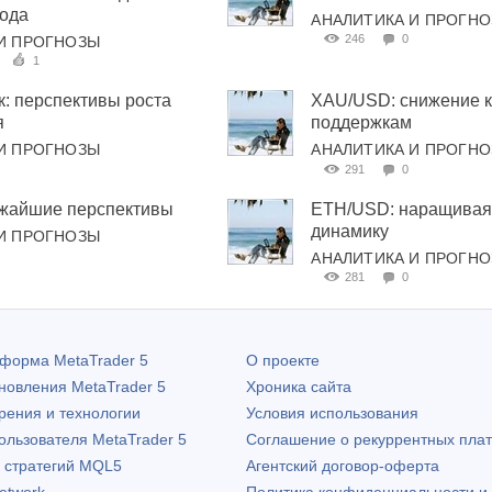
года
АНАЛИТИКА И ПРОГН
246
0
И ПРОГНОЗЫ
1
: перспективы роста
XAU/USD: снижение 
я
поддержкам
И ПРОГНОЗЫ
АНАЛИТИКА И ПРОГН
291
0
ижайшие перспективы
ETH/USD: наращивая
динамику
И ПРОГНОЗЫ
АНАЛИТИКА И ПРОГН
281
0
атформа
MetaTrader 5
О проекте
бновления
MetaTrader 5
Хроника сайта
рения и технологии
Условия использования
пользователя
MetaTrader 5
Соглашение о рекуррентных пла
х стратегий MQL5
Агентский договор-оферта