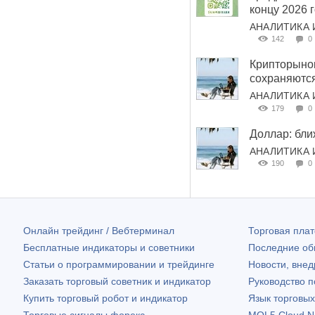
концу 2026 
АНАЛИТИКА 
142
0
Крипторынок
сохраняютс
АНАЛИТИКА 
179
0
Доллар: бл
АНАЛИТИКА 
190
0
Онлайн трейдинг / Вебтерминал
Торговая пл
Бесплатные индикаторы и советники
Последние о
Статьи о программировании и трейдинге
Новости, внед
Заказать торговый советник и индикатор
Руководство 
Купить торговый робот и индикатор
Язык торговы