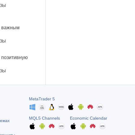
ОЗЫ
к важным
ОЗЫ
 позитивную
ОЗЫ
MetaTrader 5
MQL5 Channels
Economic Calendar
тежах