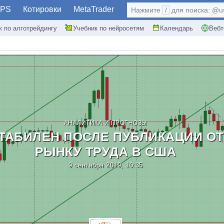
PS
Котировки
MetaTrader
Нажмите
/
для поиска: @use
к по алготрейдингу
Учебник по нейросетям
Календарь
Вебт
АНАЛИТИКА И ПРОГНОЗЫ
ТАБИЛЕН ПОСЛЕ ПУБЛИКАЦИИ ОТ
РЫНКУ ТРУДА В США
9 сентября 2019, 10:35