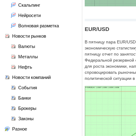
Скальпинг
Нейросети
Волновая разметка
EUR/USD
Новости рынков
В пятницу пара EUR/USD 
Валюты
экономическую статистик
пятницу отчет по занятос
Металлы
Федеральной резервной с
для роста экономики, на
Нефть
спровоцировать рыночный
Новости компаний
политической ситуации в
События
Банки
Брокеры
Законы
Разное