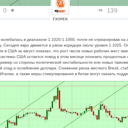
0
139
FXOPEN
колебалась в диапазоне 1.1020-1.1050, почти не отреагировав на
у. Сегодня евро движется в узком коридоре около уровня 1.1025. 
ти в США за август показал, что рост числа новых рабочих мест за
истемы США остается повод в этом месяце понизить процентные с
пример со стороны политической нестабильности или новых тамож
 спад и ослабление доллара. Снижение риска жесткого Brexit, ст
 Италии, а также меры стимулирования в Китае могут оказать подде