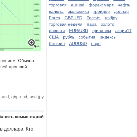
торговля
eurusd
форексмарт
нефть
валюта
экономика
трейдер
доллар
Forex
GBPUSD
Россия
usdjpy
торговая неделя
пара
золото
новости
EUR/USD
финансы
акции11
США
рубль
события
индексы
биткоин
AUDUSD
евро
влением. Обычно
овней прошлой
r-usd
,
gbp-usd
,
usd-jpy
бавить комментарий
в доллара. Кто