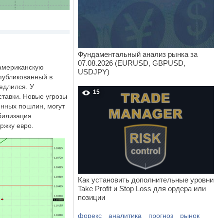
Фундаментальный анализ рынка за
07.08.2026 (EURUSD, GBPUSD,
 американскую
USDJPY)
Опубликованный в
медлился. У
15
тавки. Новые угрозы
енных пошлин, могут
абилизация
ржку евро.
Как установить дополнительные уровни
Take Profit и Stop Loss для ордера или
позиции
форекс
аналитика
прогноз
рынок