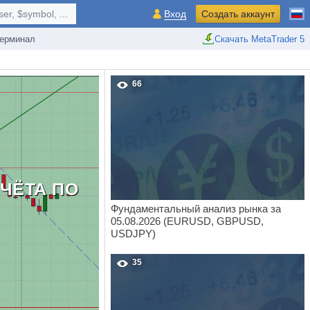
r, $symbol, ...
Вход
Создать аккаунт
ерминал
Скачать MetaTrader 5
66
ЧЁТА ПО
Фундаментальный анализ рынка за
05.08.2026 (EURUSD, GBPUSD,
USDJPY)
35