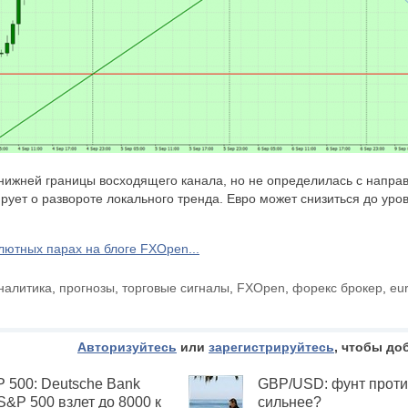
нижней границы восходящего канала, но не определилась с напра
ирует о развороте локального тренда. Евро может снизиться до ур
алютных парах на блоге FXOpen...
налитика
,
прогнозы
,
торговые сигналы
,
FXOpen
,
форекс брокер
,
eu
Авторизуйтесь
или
зарегистрируйтесь
, чтобы до
P 500: Deutsche Bank
GBP/USD: фунт проти
S&P 500 взлет до 8000 к
сильнее?