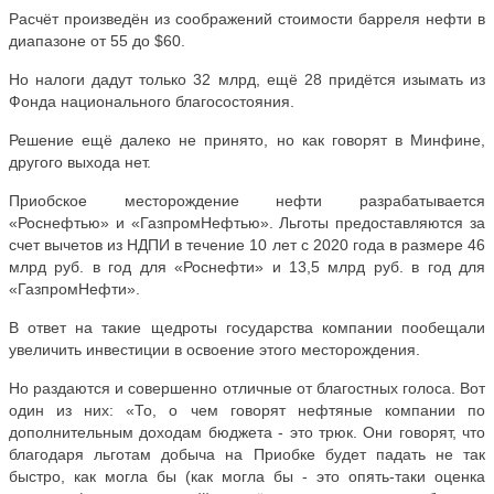
Расчёт произведён из соображений стоимости барреля нефти в
диапазоне от 55 до $60.
Но налоги дадут только 32 млрд, ещё 28 придётся изымать из
Фонда национального благосостояния.
Решение ещё далеко не принято, но как говорят в Минфине,
другого выхода нет.
Приобское месторождение нефти разрабатывается
«Роснефтью» и «ГазпромНефтью». Льготы предоставляются за
счет вычетов из НДПИ в течение 10 лет с 2020 года в размере 46
млрд руб. в год для «Роснефти» и 13,5 млрд руб. в год для
«ГазпромНефти».
В ответ на такие щедроты государства компании пообещали
увеличить инвестиции в освоение этого месторождения.
Но раздаются и совершенно отличные от благостных голоса. Вот
один из них: «То, о чем говорят нефтяные компании по
дополнительным доходам бюджета - это трюк. Они говорят, что
благодаря льготам добыча на Приобке будет падать не так
быстро, как могла бы (как могла бы - это опять-таки оценка