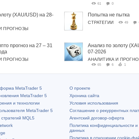
61
0
олоту (XAU/USD) на 28-
Попытка не пытка
СТРАТЕГИИ
49
И ПРОГНОЗЫ
пто прогноз на 27 – 31
Анализ по золоту (XA
ода
07-2026
И ПРОГНОЗЫ
АНАЛИТИКА И ПРОГН
65
6
1
атформа
MetaTrader 5
О проекте
бновления
MetaTrader 5
Хроника сайта
рения и технологии
Условия использования
пользователя
MetaTrader 5
Соглашение о рекуррентных пла
х стратегий MQL5
Агентский договор-оферта
etwork
Политика конфиденциальности и
данных
rge
Политика в отношении cookie-фа