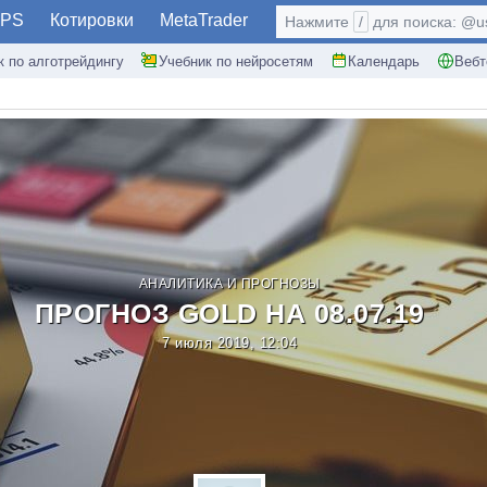
PS
Котировки
MetaTrader
Нажмите
/
для поиска: @use
к по алготрейдингу
Учебник по нейросетям
Календарь
Вебт
АНАЛИТИКА И ПРОГНОЗЫ
ПРОГНОЗ GOLD НА 08.07.19
7 июля 2019, 12:04