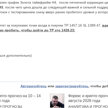
лен график Золота таймфрейм Н4, после пятничной коррекции ц
93
, после чего цена дошла до следующей важной и сильной подде
кок с тестированием снизу вверх ранее пробитого уровня у котор
тет за покупками точки входа в покупки TP 1457.16 SL 1389.47,
ва
о пробить, чтобы дойти до TP это 1428,23:
ться дополнительно)
Авторизуйтесь
или
зарегистрируйтесь
, чтобы до
пто прогноз на 10 – 14
Форекс и крипто прогн
6 года
августа 2026 года
И ПРОГНОЗЫ
АНАЛИТИКА И ПРОГН