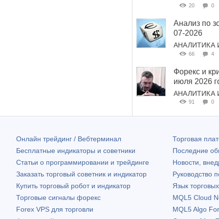
20
0
Анализ по з
07-2026
АНАЛИТИКА 
66
4
Форекс и кри
июля 2026 г
АНАЛИТИКА 
91
0
Онлайн трейдинг / Вебтерминал
Торговая пл
Бесплатные индикаторы и советники
Последние о
Статьи о программировании и трейдинге
Новости, внед
Заказать торговый советник и индикатор
Руководство 
Купить торговый робот и индикатор
Язык торговы
Торговые сигналы форекс
MQL5 Cloud N
Forex VPS для торговли
MQL5 Algo Fo