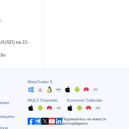
0
U/USD) на 21-
ОЗЫ
MetaTrader 5
MQL5 Channels
Economic Calendar
тежах
 защиты
Подпишитесь на новости
алготрейдинга
йлов