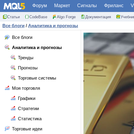
Форум
Маркет
Сигналы
Фриланс
V
Статьи
CodeBase
Algo Forge
Документация
Учебни
Все блоги
/
Аналитика и прогнозы
Все блоги
Аналитика и прогнозы
Тренды
Прогнозы
Торговые системы
Моя торговля
Графики
Стратегии
Статистика
Торговые идеи