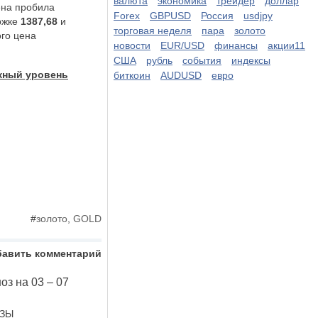
валюта
экономика
трейдер
доллар
ена пробила
Forex
GBPUSD
Россия
usdjpy
ржке
1387,68
и
торговая неделя
пара
золото
ого цена
новости
EUR/USD
финансы
акции11
США
рубль
события
индексы
жный уровень
биткоин
AUDUSD
евро
#
золото
,
GOLD
бавить комментарий
оз на 03 – 07
ОЗЫ