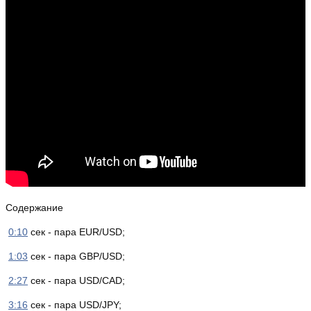
Содержание
0:10
сек - пара EUR/USD;
1:03
сек - пара GBP/USD;
2:27
сек - пара USD/CAD;
3:16
сек - пара USD/JPY;