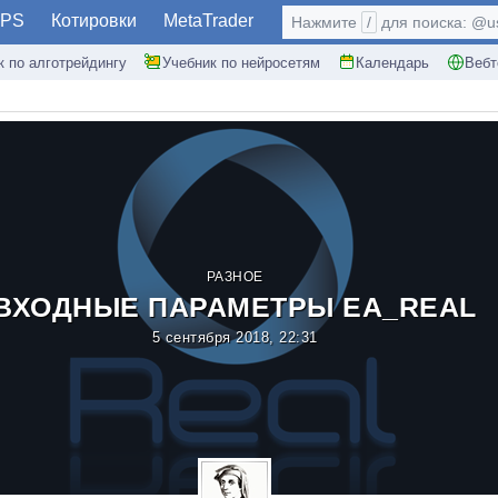
PS
Котировки
MetaTrader
Нажмите
/
для поиска: @use
к по алготрейдингу
Учебник по нейросетям
Календарь
Вебт
РАЗНОЕ
ВХОДНЫЕ ПАРАМЕТРЫ EA_REAL
5 сентября 2018, 22:31