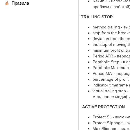
ReGiz ? - использо
Правила
проблем с работой
TRAILING STOP
method trailing - в
stop from the break
deviation from the c
the step of moving 
minimum profit of t
Period ATR - перио
Parabolic Step - ш
Parabolic Maximum
Period МА - перио
percentage of profi
indicator timeframe
virtual trailing s
медленнее модифи
ACTIVE PROTECTION
Protect SL - включ
Protect Slippage -
Max Slippage - ма