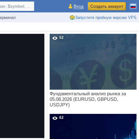
r, $symbol, ...
Вход
Создать аккаунт
ерминал
Запустите пробную версию VPS
52
Фундаментальный анализ рынка за
05.08.2026 (EURUSD, GBPUSD,
USDJPY)
62