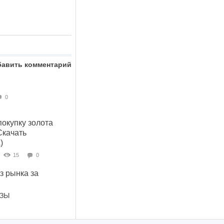
бавить комментарий
0
покупку золота
Скачать
)
15
0
 рынка за
ОЗЫ