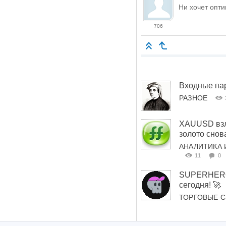
Ни хочет опти
706
Входные па
РАЗНОЕ
XAUUSD взле
золото снов
АНАЛИТИКА 
11
0
SUPERHERO 
сегодня! 🚀
ТОРГОВЫЕ 