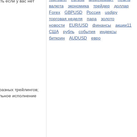
ть если у вас нет
валюта
экономика
трейдер
доллар
Forex
GBPUSD
Россия
usdjpy
торговая неделя
пара
золото
новости
EUR/USD
финансы
акции11
США
рубль
события
индексы
биткоин
AUDUSD
евро
 разных трейлингов;
еальное исполнение