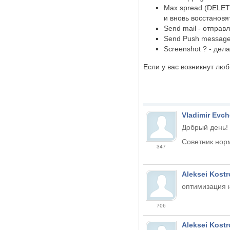
Max spread (DELET
и вновь восстановя
Send mail - отправ
Send Push message
Screenshot ? - дел
Если у вас возникнут люб
Vladimir Evc
Добрый день!
Советник нор
347
Aleksei Kostr
оптимизация н
706
Aleksei Kostr