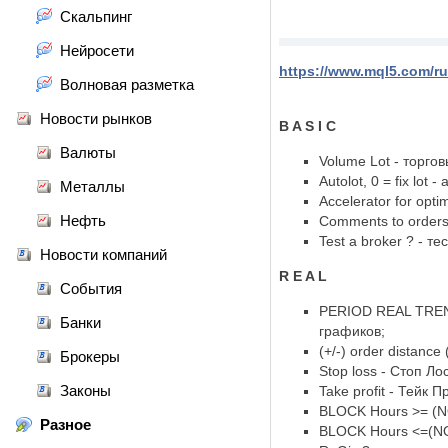
Скальпинг
Нейросети
https://www.mql5.com/ru
Волновая разметка
Новости рынков
B A S I C
Валюты
Volume Lot - торгов
Autolot, 0 = fix lot 
Металлы
Accelerator for opti
Нефть
Comments to orders
Test a broker ? - т
Новости компаний
R E A L
События
PERIOD REAL TREN
Банки
графиков;
(+/-) order distanc
Брокеры
Stop loss - Стоп Ло
Законы
Take profit - Тейк 
BLOCK Hours >= (NO
Разное
BLOCK Hours <=(NO