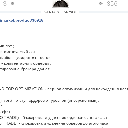
3
356
SERGEY LISNYAK
/market/product/30916
ый лот ;
- автоматический лот;
mization - ускоритель тестов;
 - комментарий к ордерам;
естирование брокера да/нет;
D FOR OPTIMIZATION - период оптимизации для нахождения наст
e (invert) - отступ ордеров от уровней (инверсионный);
сс;
Профит;
 TRADE) - блокировка и удаление ордеров с этого часа;
 TRADE) - блокировка и удаление ордеров до этого часа;