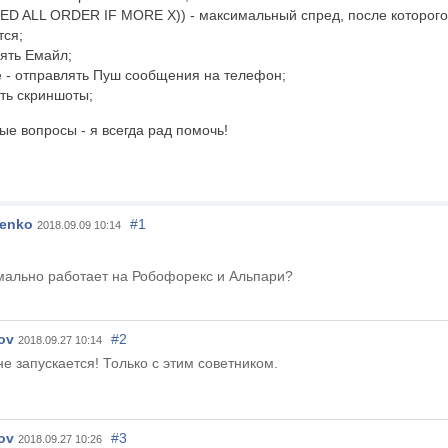
ED ALL ORDER IF MORE X)) - максимальный спред, после которого
тся;
лять Емайл;
 - отправлять Пуш сообщения на телефон;
ать скриншоты;
ые вопросы - я всегда рад помочь!
henko
#1
2018.09.09 10:14
мально работает на Робофорекс и Альпари?
ov
#2
2018.09.27 10:14
е запускается! Только с этим советником.
ov
#3
2018.09.27 10:26