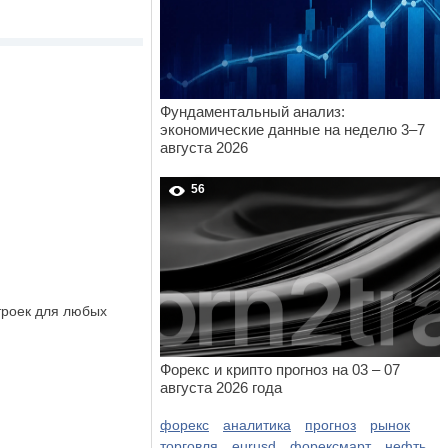
Фундаментальный анализ:
экономические данные на неделю 3–7
августа 2026
56
роек для любых
Форекс и крипто прогноз на 03 – 07
августа 2026 года
форекс
аналитика
прогноз
рынок
торговля
eurusd
форексмарт
нефть