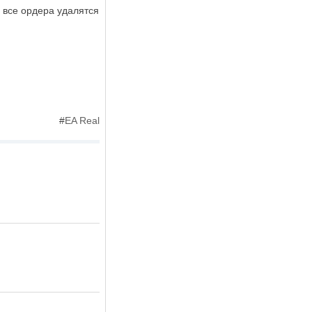
 все ордера удалятся
#
EA Real