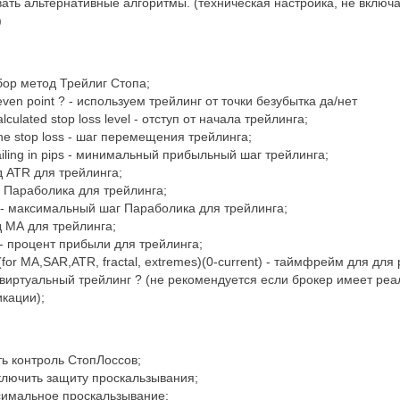
вать альтернативные алгоритмы. (техническая настройка, не включа
)
ыбор метод Трейлиг Стопа;
even point ? - используем трейлинг от точки безубытка да/нет
alculated stop loss level - отступ от начала трейлинга;
the stop loss - шаг перемещения трейлинга;
railing in pips - минимальный прибыльный шаг трейлинга;
д ATR для трейлинга;
аг Параболика для трейлинга;
 - максимальный шаг Параболика для трейлинга;
д МА для трейлинга;
t - процент прибыли для трейлинга;
 (for MA,SAR,ATR, fractal, extremes)(0-current) - таймфрейм для для
top - виртуальный трейлинг ? (не рекомендуется если брокер имеет р
кации);
ить контроль СтопЛоссов;
 включить защиту проскальзывания;
ксимальное проскальзывание;