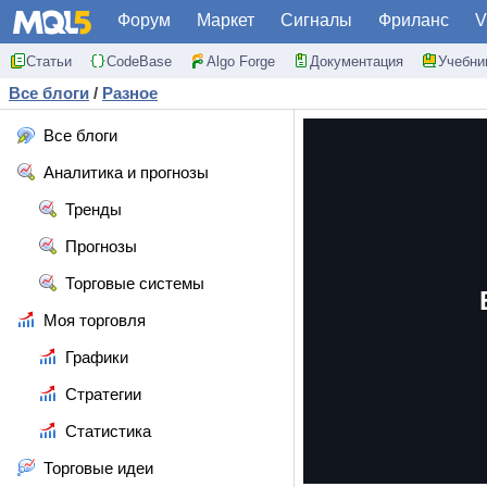
Форум
Маркет
Сигналы
Фриланс
V
Статьи
CodeBase
Algo Forge
Документация
Учебни
Все блоги
/
Разное
Все блоги
Аналитика и прогнозы
Тренды
Прогнозы
Торговые системы
Моя торговля
Графики
Стратегии
Статистика
Торговые идеи