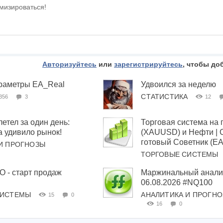
мизироваться!
Авторизуйтесь
или
зарегистрируйтесь
, чтобы до
раметры EA_Real
Удвоился за неделю
СТАТИСТИКА
356
3
12
тел за один день:
Торговая система на 
а удивило рынок!
(XAUUSD) и Нефти | 
готовый Советник (EA
И ПРОГНОЗЫ
ТОРГОВЫЕ СИСТЕМЫ
- старт продаж
Маржинальный анализ
06.08.2026 #NQ100
СИСТЕМЫ
АНАЛИТИКА И ПРОГН
15
0
16
0