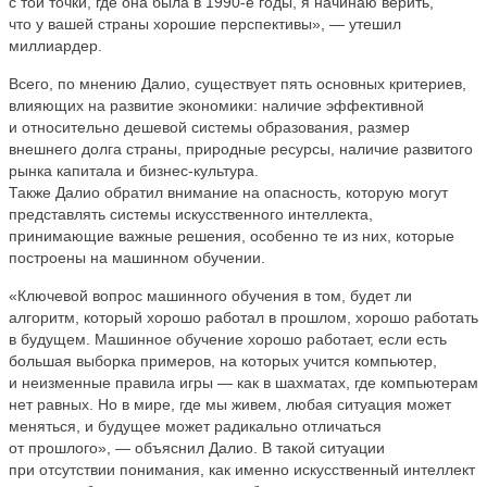
с той точки, где она была в 1990-е годы, я начинаю верить,
что у вашей страны хорошие перспективы», — утешил
миллиардер.
Всего, по мнению Далио, существует пять основных критериев,
влияющих на развитие экономики: наличие эффективной
и относительно дешевой системы образования, размер
внешнего долга страны, природные ресурсы, наличие развитого
рынка капитала и бизнес-культура.
Также Далио обратил внимание на опасность, которую могут
представлять системы искусственного интеллекта,
принимающие важные решения, особенно те из них, которые
построены на машинном обучении.
«Ключевой вопрос машинного обучения в том, будет ли
алгоритм, который хорошо работал в прошлом, хорошо работать
в будущем. Машинное обучение хорошо работает, если есть
большая выборка примеров, на которых учится компьютер,
и неизменные правила игры — как в шахматах, где компьютерам
нет равных. Но в мире, где мы живем, любая ситуация может
меняться, и будущее может радикально отличаться
от прошлого», — объяснил Далио. В такой ситуации
при отсутствии понимания, как именно искусственный интеллект