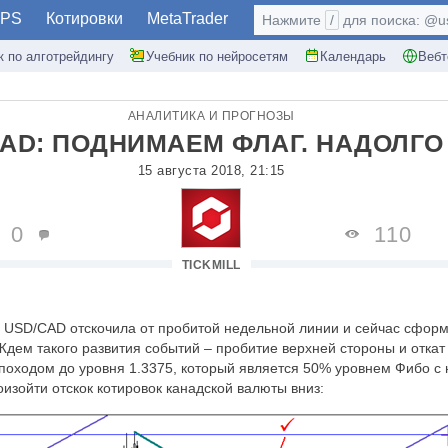
PS
Котировки
MetaTrader
Нажмите
/
для поиска: @use
к по алготрейдингу
Учебник по нейросетям
Календарь
Вебт
АНАЛИТИКА И ПРОГНОЗЫ
AD: ПОДНИМАЕМ ФЛАГ. НАДОЛГО
15 августа 2018, 21:15
0
110
TICKMILL
е
USD
/
CAD
отскочила от пробитой недельной линии и сейчас сфор
Ждем такого развития событий – пробитие верхней стороны и откат
оходом до уровня 1.3375, который является 50% уровнем Фибо с 
оизойти отскок котировок канадской валюты вниз: