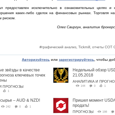
ал предоставлен исключительно в ознакомительных целях и 
ершения каких-либо сделок на финансовых рынках. Торговля н
 риском.
Олег Свиргун, аналитик брокерск
#
графический анализ
,
Tickmill
,
отчеты COT 
Авторизуйтесь
или
зарегистрируйтесь
, чтобы до
е звёзды в качестве
Недельный обзор US
рогноза ключевых точек
21.05.2018
цены
АНАЛИТИКА И ПРОГН
144
0
1
И ПРОГНОЗЫ
1
 сырье – AUD & NZD!
Пришел момент USD/
продать!
242
0
1
ПРОГНОЗЫ
198