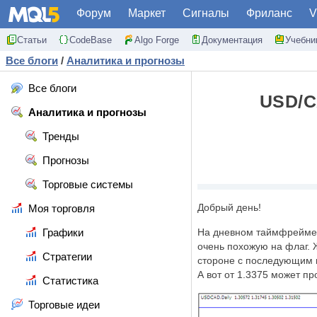
Форум
Маркет
Сигналы
Фриланс
V
Статьи
CodeBase
Algo Forge
Документация
Учебни
Все блоги
/
Аналитика и прогнозы
Все блоги
USD/C
Аналитика и прогнозы
Тренды
Прогнозы
Торговые системы
Добр
ый день!
Моя торговля
Графики
На дневном таймфрейм
очень похожую на флаг. 
Стратегии
стороне с последующим п
А вот от 1.3375 может пр
Статистика
Торговые идеи