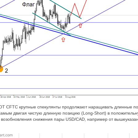
OT
CFTC
крупные спекулянты продолжают наращивать длинные поз
 самым двигая чистую длинную позиц
ию
(
Long
-
Short
) в положительн
ь возобновления снижения пары
USD
/
CAD
, например от вышеуказа