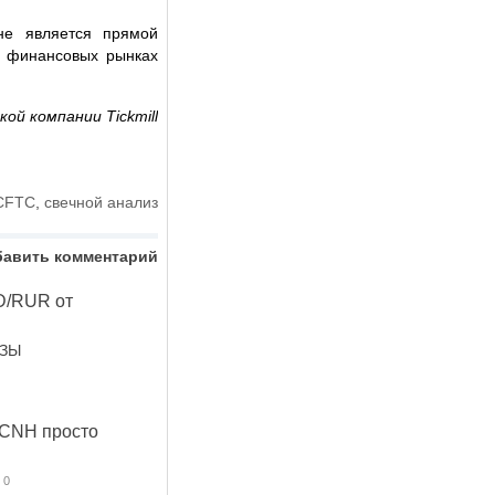
не является прямой
а финансовых рынках
ой компании Tickmill
CFTC
,
свечной анализ
бавить комментарий
D/RUR от
ОЗЫ
CNH просто
0