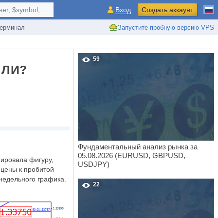
r, $symbol, ...
Вход
Создать аккаунт
ерминал
Запустите пробную версию VPS
59
 ЛИ?
Фундаментальный анализ рынка за
05.08.2026 (EURUSD, GBPUSD,
мировала фигуру,
USDJPY)
 цены к пробитой
недельного графика.
22