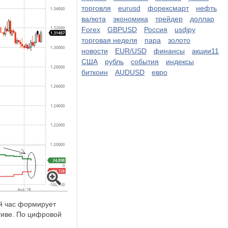
торговля
eurusd
форексмарт
нефть
валюта
экономика
трейдер
доллар
Forex
GBPUSD
Россия
usdjpy
торговая неделя
пара
золото
новости
EUR/USD
финансы
акции11
США
рубль
события
индексы
биткоин
AUDUSD
евро
й час формирует
тиве. По цифровой