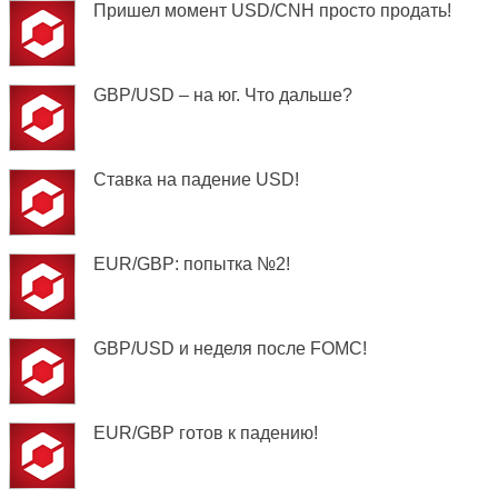
Пришел момент USD/CNH просто продать!
GBP/USD – на юг. Что дальше?
Ставка на падение USD!
EUR/GBP: попытка №2!
GBP/USD и неделя после FOMC!
EUR/GBP готов к падению!