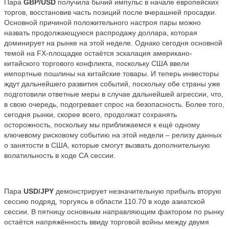
Пара
GBP/USD
получила бычий импульс в начале европейских
торгов, восстановив часть позиций после вчерашней просадки.
Основной причиной положительного настроя пары можно
назвать продолжающуюся распродажу доллара, которая
доминирует на рынке на этой неделе. Однако сегодня основной
темой на
FX
-площадке остаётся эскалация американо-
китайского торгового конфликта, поскольку США ввели
импортные пошлины на китайские товары. И теперь инвесторы
ждут дальнейшего развития событий, поскольку обе страны уже
подготовили ответные меры в случае дальнейшей агрессии, что,
в свою очередь, подогревает спрос на безопасность. Более того,
сегодня рынки, скорее всего, продолжат сохранять
осторожность, поскольку мы приближаемся к ещё одному
ключевому рисковому событию на этой недели – релизу данных
о занятости в США, которые смогут вызвать дополнительную
волатильность в ходе СА сессии.
Пара
USD/JPY
демонстрирует незначительную прибыль вторую
сессию подряд, торгуясь в области 110.70 в ходе азиатской
сессии. В пятницу основным направляющим фактором по рынку
остаётся напряжённость ввиду торговой войны между двумя