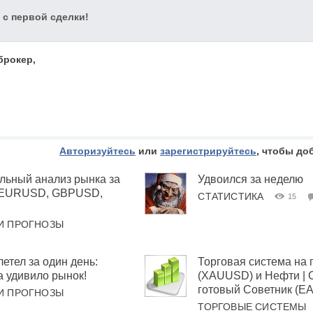
 с первой сделки!
брокер,
Авторизуйтесь
или
зарегистрируйтесь
, чтобы до
льный анализ рынка за
Удвоился за неделю
 (EURUSD, GBPUSD,
СТАТИСТИКА
15
И ПРОГНОЗЫ
тел за один день:
Торговая система на 
а удивило рынок!
(XAUUSD) и Нефти | 
готовый Советник (EA
И ПРОГНОЗЫ
ТОРГОВЫЕ СИСТЕМЫ