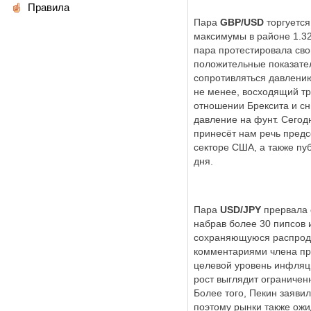
Правила
Пара
GBP/USD
торгуется
максимумы в районе 1.32
пара протестировала сво
положительные показател
сопротивляться давлению
не менее, восходящий тр
отношении Брексита и сн
давление на фунт. Сегод
принесёт нам речь предс
секторе США, а также пу
дня.
Пара
USD/JPY
прервала 
набрав более 30 пипсов 
сохраняющуюся распрода
комментариями члена пра
целевой уровень инфляци
рост выглядит ограничен
Более того, Пекин заявил
поэтому рынки также ожи