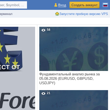
r, $symbol, ...
Вход
Создать аккаунт
ерминал
Запустите пробную версию VPS
58
СТ ОТ
Фундаментальный анализ рынка за
05.08.2026 (EURUSD, GBPUSD,
USDJPY)
21