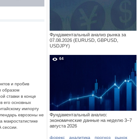
Фундаментальный анализ рынка за
07.08.2026 (EURUSD, GBPUSD,
USDJPY)
64
нктов и пробив
м образом
й ставки в конце
в его основных
итайскому импорту
Фундаментальный анализ:
алендарь еврозоны не
экономические данные на неделю 3–7
а макростатистике
августа 2026
А сессии.
форекс
аналитика
прогноз
рынок