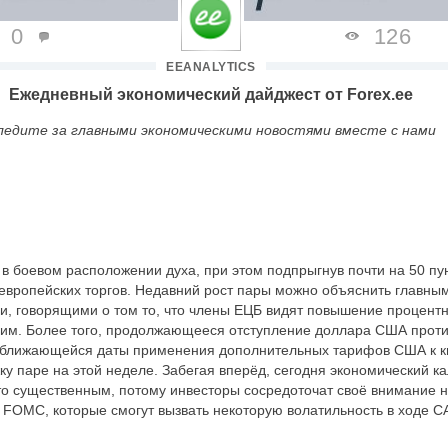
0
126
EEANALYTICS
Ежедневный экономический дайджест от
Forex
.
ee
ледите за главными экономическими новостями вместе с нами
 в боевом расположении духа, при этом подпрыгнув почти на 50 пу
 европейских торгов. Недавний рост пары можно объяснить главны
 говорящими о том то, что члены ЕЦБ видят повышение процентно
ним. Более того, продолжающееся отступление доллара США проти
иближающейся даты применения дополнительных тарифов США к к
ку паре на этой неделе. Забегая вперёд, сегодня экономический к
то существенным, потому инвесторы сосредоточат своё внимание н
х
FOMC
, которые смогут вызвать некоторую волатильность в ходе С