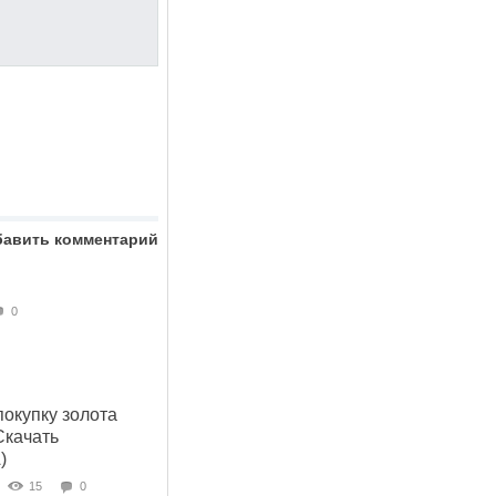
бавить комментарий
0
покупку золота
Скачать
)
15
0