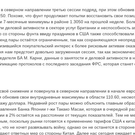
 в северном направлении третью сессии подряд, при этом обнови
50. Похоже, что фунт продолжает попытки восстановить свои позици
и 7-месячные минимумы в районе 1.3050 на прошлой неделе. Боле
и деловой активности в секторе услуг Британии и неспособность 
 со стороны фунта ввиду праздников в США также способствовали
енд пары остаётся ограниченным, так как сохраняющаяся неопред
изившийся покупательский интерес к более рисковым активам ока
ня нам предстоит довольно загруженная сессия, так как экономиче
едателя БА М. Карни, данные о занятости и деловой активности в
бликацию протоколов с последнего заседания ФРС, которая стане
своё снижение и повернула в северном направлении в начале евро
и обновив свои внутридневные максимумы в области 110.60, несмо
жу доллара. Недавний рост пары можно объяснить главным обра
вления Банка Японии г-жи Такако Масаи, которая в очередной раз
и в 2% остаётся на расстоянии от текущих показателей. Тем не м
ным, поскольку рынки готовятся к применению тарифов США к кита
, что не хочет развязывать войну, однако он не останется в стороне
дают ответных мер со стороны Китая. Далее нас сегодня ожидает