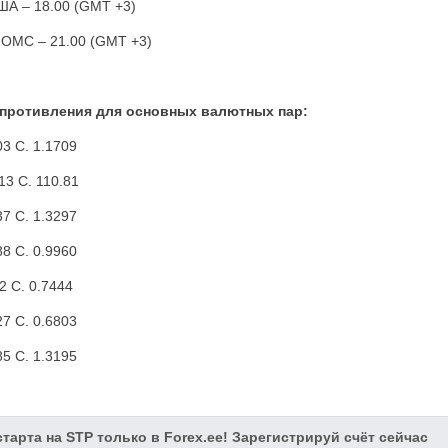
А – 18.00 (
GMT
+3)
OMC – 21.00 (
GMT
+3)
опротивления для основных валютных пар:
03 С. 1.1709
13 С. 110.81
37 С. 1.3297
88 С. 0.9960
2 С. 0.7444
27 С. 0.6803
85 С. 1.3195
тарта на STP только в Forex.ee! Зарегистрируй счёт сейчас