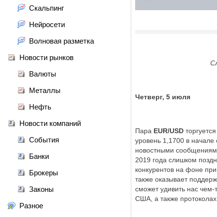
Скальпинг
Нейросети
Волновая разметка
Новости рынков
С
Валюты
Металлы
Четверг, 5 июля
Нефть
Новости компаний
Пара
EUR/USD
торгуется
События
уровень 1,1700 в начале
новостными сообщениями,
Банки
2019 года слишком позд
конкурентов на фоне пр
Брокеры
также оказывает поддерж
Законы
сможет удивить нас чем-
США, а также протокола
Разное