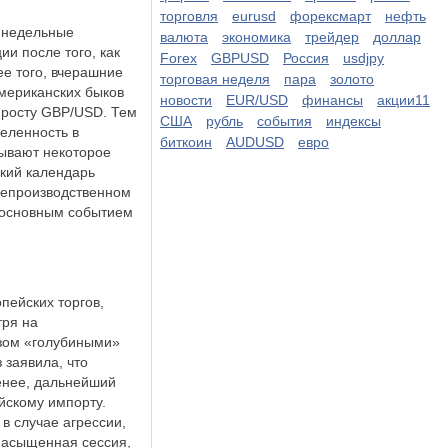
торговля
eurusd
форексмарт
нефть
в недельные
валюта
экономика
трейдер
доллар
и после того, как
Forex
GBPUSD
Россия
usdjpy
е того, вчерашние
торговая неделя
пара
золото
американских быков
новости
EUR/USD
финансы
акции11
 росту GBP/USD. Тем
США
рубль
события
индексы
еленность в
биткоин
AUDUSD
евро
зывают некоторое
ский календарь
 непроизводственном
т основным событием
пейских торгов,
тря на
зом «голубиными»
 заявила, что
енее, дальнейший
йскому импорту.
 в случае агрессии,
 насыщенная сессия,