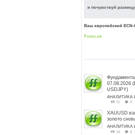
и почувствуй разницу
Ваш европейский
ECN
-
Forex
.
ee
Фундамента
07.08.2026
USDJPY)
АНАЛИТИКА 
21
0
XAUUSD взле
золото снов
АНАЛИТИКА 
16
0