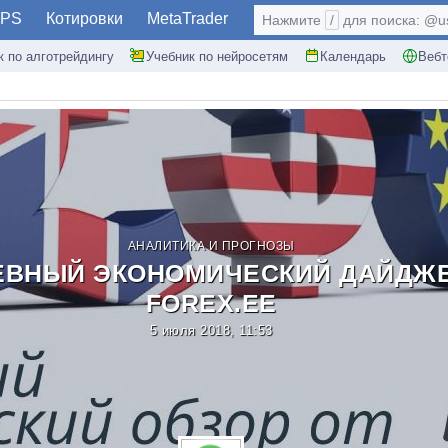
PS
Котировки
MetaTrader
Нажмите
/
для поиска: @use
к по алготрейдингу
Учебник по нейросетям
Календарь
Вебт
АНАЛИТИКА И ПРОГНОЗЫ
ВНЫЙ ЭКОНОМИЧЕСКИЙ ДАЙДЖЕ
FOREX.EE
5 июля 2018, 11:53