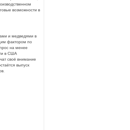
производственном
рговые возможности в
ками и медведями в
щим фактором по
спрос на менее
ти в США
очат своё внимание
остаётся выпуск
ов.