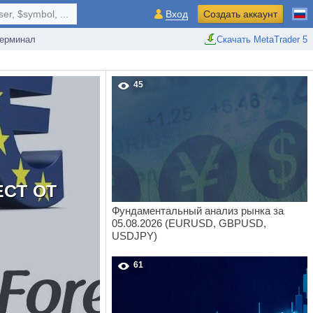
r, $symbol, ...
Вход
Создать аккаунт
ерминал
Скачать MetaTrader 5
45
СТ ОТ
Фундаментальный анализ рынка за
05.08.2026 (EURUSD, GBPUSD,
USDJPY)
61