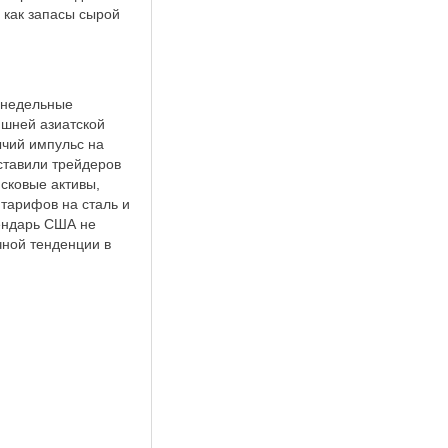
я как запасы сырой
6-недельные
яшней азиатской
ычий импульс на
ставили трейдеров
сковые активы,
тарифов на сталь и
ендарь США не
чной тенденции в