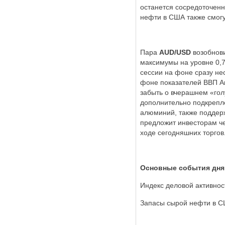
останется сосредоточенны
нефти в США также смогу
Пара
AUD/USD
возобнови
максимумы на уровне 0,7
сессии на фоне сразу не
фоне показателей ВВП Ав
забыть о вчерашнем «гол
дополнительно подкрепл
алюминий, также поддер
предложит инвесторам ч
ходе сегодняшних торгов
Основные события дня
Индекс деловой активнос
Запасы сырой нефти в СШ