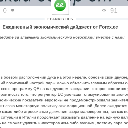
0
91
EEANALYTICS
Ежедневный экономический дайджест от
Forex
.
ee
ледите за главными экономическими новостями вместе с нами
 в боевом расположении духа на этой неделе, обновив свои двух
ний позитивный настрой пары можно объяснить главным образом сл
 свою программу QE на следующем заседании, которое состоится
ероятность того, что регулятор ЕС уменьшит стимулирование эконо
номические показатели еврозоны не продемонстрировали значитель
нит свою монетарную политику аккомодационной. Далее ожидается
о какие-либо агрессивные движения вверх маловероятны, так как 
 ситуации в Италии продолжает оказывать давление на единую валю
 не сможет удивить инвесторов чем-либо важным, поэтому пара ос