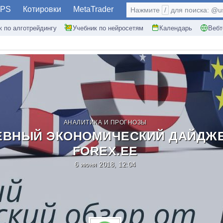
PS
Котировки
MetaTrader
Нажмите
/
для поиска: @use
к по алготрейдингу
Учебник по нейросетям
Календарь
Вебт
АНАЛИТИКА И ПРОГНОЗЫ
ВНЫЙ ЭКОНОМИЧЕСКИЙ ДАЙДЖЕ
FOREX.EE
6 июня 2018, 12:04