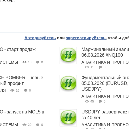
брокер,
Авторизуйтесь
или
зарегистрируйтесь
, чтобы до
- старт продаж
Маржинальный анализ
06.08.2026 #NQ100
СИСТЕМЫ
АНАЛИТИКА И ПРОГН
10
0
11
0
E BOMBER - новые
Фундаментальный ана
вый профит
05.08.2026 (EURUSD
USDJPY)
ВЛЯ
16
0
АНАЛИТИКА И ПРОГН
45
0
- запуск на MQL5 в
USDJPY развернулся
за 40 лет
СИСТЕМЫ
АНАЛИТИКА И ПРОГН
20
0