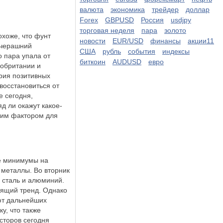
валюта
экономика
трейдер
доллар
Forex
GBPUSD
Россия
usdjpy
торговая неделя
пара
золото
охоже, что фунт
новости
EUR/USD
финансы
акции11
вчерашний
США
рубль
события
индексы
о пара упала от
биткоин
AUDUSD
евро
кобритании и
рия позитивных
восстановиться от
е сегодня,
д ли окажут какое-
щим фактором для
е минимумы на
металлы. Во вторник
 сталь и алюминий.
дящий тренд. Однако
ют дальнейших
у, что также
есторов сегодня