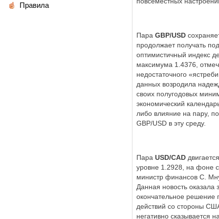
повсеместных настроени
Правила
Пара
GBP/USD
сохраняет
продолжает получать под
оптимистичный индекс де
максимума 1.4376, отмеч
недостаточного «ястреби
данных возродила надежд
своих полугодовых миним
экономический календарь
либо влияние на пару, 
GBP/USD в эту среду.
Пара
USD/CAD
двигается
уровне 1.2928, на фоне
министр финансов С. Мну
Данная новость оказала 
окончательное решение 
действий со стороны США
негативно сказывается на