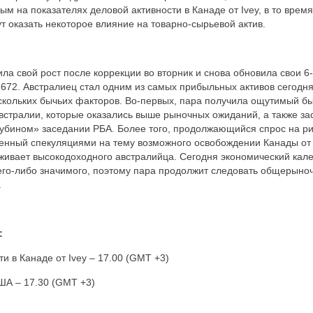
м на показателях деловой активности в Канаде от Ivey, в то врем
т оказать некоторое влияние на товарно-сырьевой актив.
ла свой рост после коррекции во вторник и снова обновила свои 
672. Австралиец стал одним из самых прибыльных активов сегодн
скольких бычьих факторов. Во-первых, пара получила ощутимый б
стралии, которые оказались выше рыночных ожиданий, а также за
убином» заседании РБА. Более того, продолжающийся спрос на ри
енный спекуляциями на тему возможного освобождении Канады от 
живает высокодоходного австралийца. Сегодня экономический кал
его-либо значимого, поэтому пара продолжит следовать общерыно
.
:
ти в Канаде от
Ivey
– 17.00 (
GMT
+3)
А – 17.30 (
GMT
+3)