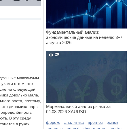
Фундаментальный анализ:
экономические данные на неделю 3–7
августа 2026
29
недельные максимумы
ухами о том, что
 уже на следующей
мики довольно мала,
ного роста, поэтому,
Маржинальный анализ рынка за
, что динамика пары
04.08.2026 XAUUSD
неопределённость
та. В эту среду
форекс
аналитика
прогноз
рынок
танется в руках
торговля
eurusd
форексмарт
нефть