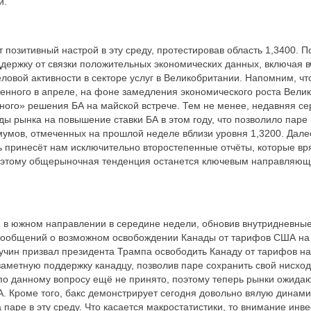
й.
 позитивный настрой в эту среду, протестировав область 1,3400. П
держку от связки положительных экономических данных, включая 
ловой активности в секторе услуг в Великобритании. Напомним, чт
енного в апреле, на фоне замедления экономического роста Вели
ного» решения БА на майской встрече. Тем не менее, недавняя се
ы рынка на повышение ставки БА в этом году, что позволило паре 
умов, отмеченных на прошлой неделе вблизи уровня 1,3200. Дале
 принесёт нам исключительно второстепенные отчёты, которые вря
поэтому общерыночная тенденция останется ключевым направляю
 в южном направлении в середине недели, обновив внутридневны
 сообщений о возможном освобождении Канады от тарифов США на 
чин призвал президента Трампа освободить Канаду от тарифов на
заметную поддержку канадцу, позволив паре сохранить свой нисхо
по данному вопросу ещё не принято, поэтому теперь рынки ожида
. Кроме того, бакс демонстрирует сегодня довольно вялую динамик
 паре в эту среду. Что касается макростатистики, то внимание инв