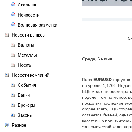
Скальпинг
Нейросети
Волновая разметка
Новости рынков
С
Валюты
Металлы
Среда, 6 июня
Нефть
Новости компаний
Пара
EUR/USD
торгуется
События
на уровне 1,1766. Недав
ЕЦБ может пересмотреть
Банки
неделе. Тем не менее, в
поскольку последние эко
Брокеры
скорее всего, ЕЦБ сохра
Законы
останется бычьей, однак
касательно политической
Разное
экономический календарь