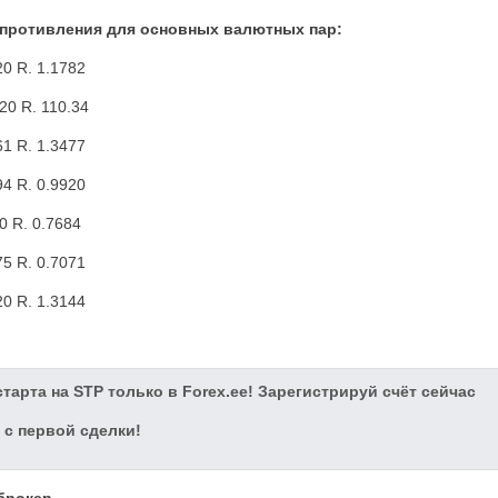
опротивления для основных валютных пар:
20 R. 1.1782
20 R. 110.34
61 R. 1.3477
94 R. 0.9920
0 R. 0.7684
75 R. 0.7071
20 R. 1.3144
тарта на STP только в Forex.ee! Зарегистрируй счёт сейчас
 с первой сделки!