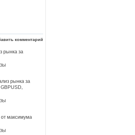
бавить комментарий
 рынка за
ОЗЫ
лиз рынка за
, GBPUSD,
ОЗЫ
 от максимума
ОЗЫ