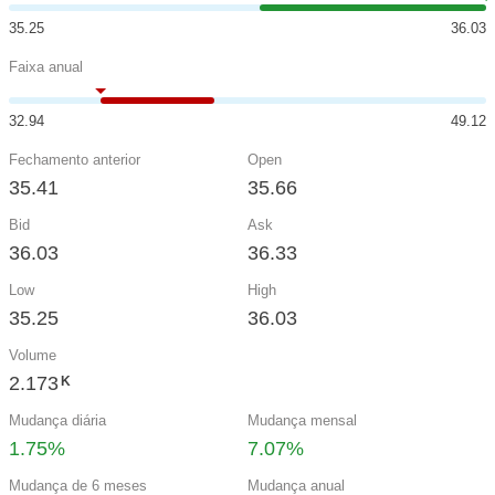
35.25
36.03
Faixa anual
32.94
49.12
Fechamento anterior
Open
35.41
35.66
Bid
Ask
36.03
36.33
Low
High
35.25
36.03
Volume
2.173
K
Mudança diária
Mudança mensal
1.75%
7.07%
Mudança de 6 meses
Mudança anual