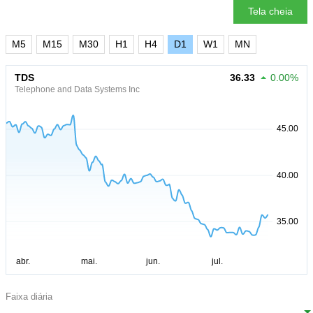
Tela cheia
M5
M15
M30
H1
H4
D1
W1
MN
TDS
36.33
0.00%
Telephone and Data Systems Inc
Faixa diária