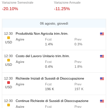
Variazione Semestrale
Variazione Annuale
-20.10%
-11.25%
06 agosto, giovedì
12:30
Produttività Non Agricola trim./trim.
Agire
Fcst
Prev
USD
1.4%
0.3%
12:30
Costo del Lavoro Unitario trim./trim.
Agire
Fcst
Prev
USD
0.4%
1.8%
12:30
Richieste Iniziali di Sussidi di Disoccupazione
Agire
Fcst
Prev
USD
196 K
197 K
12:30
Continue Richieste di Sussidi di Disoccupazione
Agire
Fcst
Prev