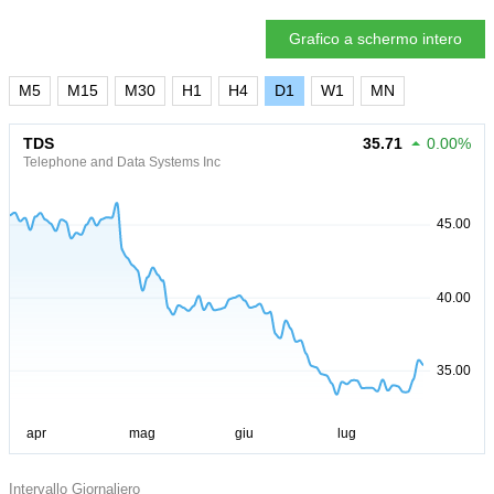
Grafico a schermo intero
M5
M15
M30
H1
H4
D1
W1
MN
TDS
35.71
0.00%
Telephone and Data Systems Inc
Intervallo Giornaliero