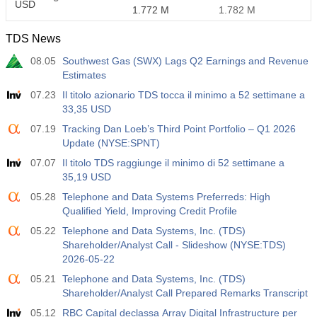
USD
1.772 M
1.782 M
TDS News
08.05
Southwest Gas (SWX) Lags Q2 Earnings and Revenue
Estimates
07.23
Il titolo azionario TDS tocca il minimo a 52 settimane a
33,35 USD
07.19
Tracking Dan Loeb’s Third Point Portfolio – Q1 2026
Update (NYSE:SPNT)
07.07
Il titolo TDS raggiunge il minimo di 52 settimane a
35,19 USD
05.28
Telephone and Data Systems Preferreds: High
Qualified Yield, Improving Credit Profile
05.22
Telephone and Data Systems, Inc. (TDS)
Shareholder/Analyst Call - Slideshow (NYSE:TDS)
2026-05-22
05.21
Telephone and Data Systems, Inc. (TDS)
Shareholder/Analyst Call Prepared Remarks Transcript
05.12
RBC Capital declassa Array Digital Infrastructure per