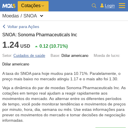
Cotações
Login
Moedas / SNOA
Voltar para Ações
SNOA: Sonoma Pharmaceuticals Inc
1.24
USD
0.12
(
10.71%
)
Setor:
Cuidados de saúde
Base:
Dólar americano
Moeda de lucro:
Dólar americano
A taxa do SNOA para hoje mudou para
10.71%
. Paralelamente, o
preço mais baixo no mercado atingiu 1.17 e o mais alto foi 1.30.
Veja a dinâmica do par de moedas Sonoma Pharmaceuticals Inc. As
cotações em tempo real ajudam a reagir rapidamente aos
movimentos do mercado. Ao alternar entre os diferentes períodos
de tempo, você pode monitorar tendências e movimentos de preços
por minuto, hora, dia, semana ou mês. Use estas informações para
prever os movimentos do mercado e tomar decisões de negociação
informadas.