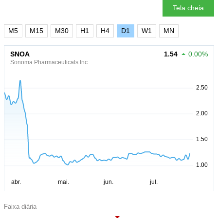
Tela cheia
M5
M15
M30
H1
H4
D1
W1
MN
SNOA
1.54
0.00%
Sonoma Pharmaceuticals Inc
Faixa diária