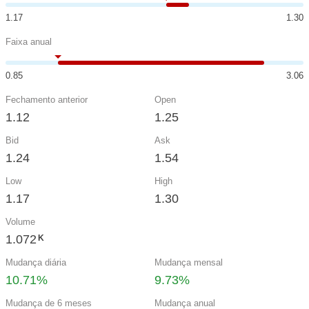
1.17
1.30
Faixa anual
0.85
3.06
Fechamento anterior
Open
1.12
1.25
Bid
Ask
1.24
1.54
Low
High
1.17
1.30
Volume
1.072
K
Mudança diária
Mudança mensal
10.71%
9.73%
Mudança de 6 meses
Mudança anual