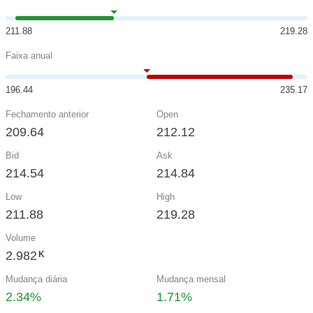
211.88
219.28
Faixa anual
196.44
235.17
Fechamento anterior
Open
209.64
212.12
Bid
Ask
214.54
214.84
Low
High
211.88
219.28
Volume
2.982
K
Mudança diária
Mudança mensal
2.34%
1.71%