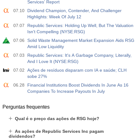
Services’ Report
07.10
Dividend Champion, Contender, And Challenger
Highlights: Week Of July 12
07.07
Republic Services: Holding Up Well, But The Valuation
Isn't Compelling (NYSE:RSG)
07.06
Solid Waste Management Market Expansion Aids RSG
Amid Low Liquidity
07.03
Republic Services: It's A Garbage Company, Literally,
And I Love It (NYSE:RSG)
07.02
Ações de resíduos disparam com IA e saúde; CLH
sobe 27%
06.28
Financial Institutions Boost Dividends In June As 16
Companies To Increase Payouts In July
Perguntas frequentes
Qual é o preço das ações de RSG hoje?
As ações de Republic Services Inc pagam
dividendos?