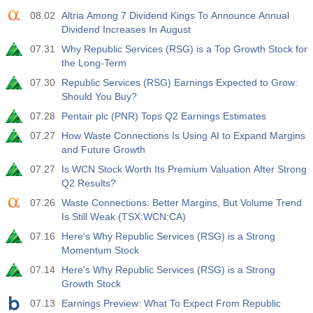
08.02
Altria Among 7 Dividend Kings To Announce Annual
Dividend Increases In August
07.31
Why Republic Services (RSG) is a Top Growth Stock for
the Long-Term
07.30
Republic Services (RSG) Earnings Expected to Grow:
Should You Buy?
07.28
Pentair plc (PNR) Tops Q2 Earnings Estimates
07.27
How Waste Connections Is Using AI to Expand Margins
and Future Growth
07.27
Is WCN Stock Worth Its Premium Valuation After Strong
Q2 Results?
07.26
Waste Connections: Better Margins, But Volume Trend
Is Still Weak (TSX:WCN:CA)
07.16
Here's Why Republic Services (RSG) is a Strong
Momentum Stock
07.14
Here's Why Republic Services (RSG) is a Strong
Growth Stock
07.13
Earnings Preview: What To Expect From Republic