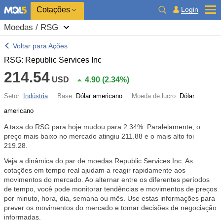
Cotações
Login
Moedas / RSG
Voltar para Ações
RSG: Republic Services Inc
214.54
USD
4.90
(
2.34%
)
Setor:
Indústria
Base:
Dólar americano
Moeda de lucro:
Dólar
americano
A taxa do RSG para hoje mudou para
2.34%
. Paralelamente, o
preço mais baixo no mercado atingiu 211.88 e o mais alto foi
219.28.
Veja a dinâmica do par de moedas Republic Services Inc. As
cotações em tempo real ajudam a reagir rapidamente aos
movimentos do mercado. Ao alternar entre os diferentes períodos
de tempo, você pode monitorar tendências e movimentos de preços
por minuto, hora, dia, semana ou mês. Use estas informações para
prever os movimentos do mercado e tomar decisões de negociação
informadas.