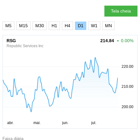
Tela cheia
M5
M15
M30
H1
H4
D1
W1
MN
RSG
214.84
0.00%
Republic Services Inc
Faixa diária