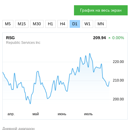
График на весь экран
M5
M15
M30
H1
H4
D1
W1
MN
RSG
209.94
0.00%
Republic Services Inc
Дневной диапазон