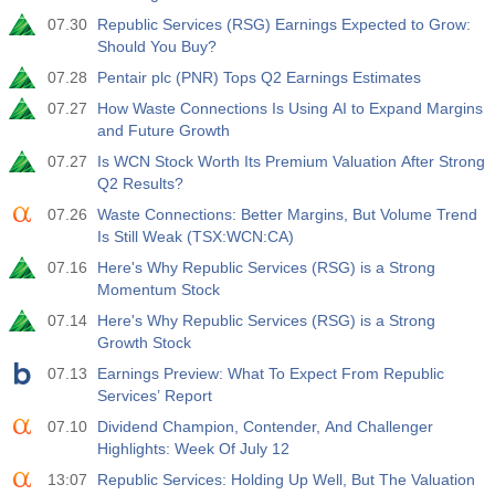
07.30
Republic Services (RSG) Earnings Expected to Grow:
17:00
Общее число буровых установок в США от Baker
Should You Buy?
Hughes
07.28
Pentair plc (PNR) Tops Q2 Earnings Estimates
USD
Акт.
Прог.
Пред.
588
07.27
How Waste Connections Is Using AI to Expand Margins
and Future Growth
19:00
Потребительское кредитование от ФРС м/м
07.27
Is WCN Stock Worth Its Premium Valuation After Strong
Q2 Results?
Акт.
Прог.
Пред.
USD
$​11.44 млрд
$​-0.18 млрд
07.26
Waste Connections: Better Margins, But Volume Trend
Is Still Weak (TSX:WCN:CA)
19:30
Чистый объем спекулятивных позиций по золоту от
07.16
Here's Why Republic Services (RSG) is a Strong
CFTC
Momentum Stock
USD
Акт.
Прог.
Пред.
07.14
Here's Why Republic Services (RSG) is a Strong
182.1 тыс
Growth Stock
07.13
Earnings Preview: What To Expect From Republic
19:30
Чистый объем спекулятивных позиций по сырой
Services’ Report
нефти от CFTC
USD
07.10
Акт.
Dividend Champion, Contender, And Challenger
Прог.
Пред.
Highlights: Week Of July 12
120.1 тыс
13:07
Republic Services: Holding Up Well, But The Valuation