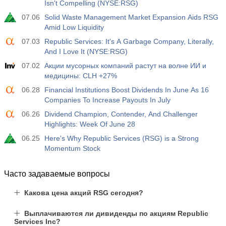
Isn't Compelling (NYSE:RSG)
19:30
Чистый объем спекулятивных позиций по S&P 500
от CFTC
07.06
Solid Waste Management Market Expansion Aids RSG
USD
Акт.
Прог.
Пред.
Amid Low Liquidity
-17.2 тыс
07.03
Republic Services: It's A Garbage Company, Literally,
And I Love It (NYSE:RSG)
19:30
Чистый объем спекулятивных позиций по Nasdaq
07.02
Акции мусорных компаний растут на волне ИИ и
100 от CFTC
медицины: CLH +27%
USD
Акт.
Прог.
Пред.
4.9 тыс
06.28
Financial Institutions Boost Dividends In June As 16
Companies To Increase Payouts In July
06.26
Dividend Champion, Contender, And Challenger
Highlights: Week Of June 28
06.25
Here's Why Republic Services (RSG) is a Strong
Momentum Stock
Часто задаваемые вопросы
Какова цена акций RSG сегодня?
Выплачиваются ли дивиденды по акциям Republic
Services Inc?