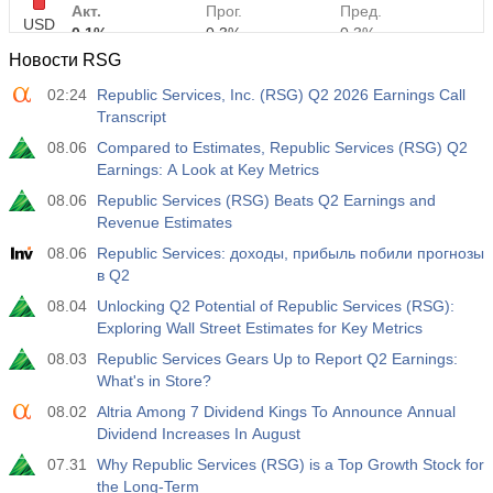
Акт.
Прог.
Пред.
USD
0.1%
0.3%
0.3%
Новости RSG
12:30
Средняя почасовая заработная плата г/г
02:24
Republic Services, Inc. (RSG) Q2 2026 Earnings Call
Акт.
Прог.
Пред.
Transcript
USD
3.2%
3.5%
3.5%
08.06
Compared to Estimates, Republic Services (RSG) Q2
Earnings: A Look at Key Metrics
12:30
Изменение числа занятых в частном
08.06
Republic Services (RSG) Beats Q2 Earnings and
несельскохозяйственном секторе
Revenue Estimates
USD
Акт.
Прог.
Пред.
08.06
Republic Services: доходы, прибыль побили прогнозы
30 тыс
40 тыс
30 тыс
в Q2
08.04
Unlocking Q2 Potential of Republic Services (RSG):
12:30
Уровень безработицы U6
Exploring Wall Street Estimates for Key Metrics
Акт.
Прог.
Пред.
USD
7.9%
7.9%
7.9%
08.03
Republic Services Gears Up to Report Q2 Earnings:
What's in Store?
17:00
08.02
Число нефтяных буровых установок от Baker
Altria Among 7 Dividend Kings To Announce Annual
Hughes
Dividend Increases In August
USD
Акт.
Прог.
Пред.
07.31
Why Republic Services (RSG) is a Top Growth Stock for
451
the Long-Term