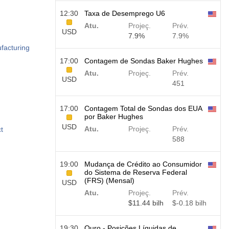
12:30
Taxa de Desemprego U6
Atu.
Projeç.
Prév.
USD
7.9%
7.9%
facturing
17:00
Contagem de Sondas Baker Hughes
Atu.
Projeç.
Prév.
USD
451
17:00
Contagem Total de Sondas dos EUA
por Baker Hughes
USD
Atu.
Projeç.
Prév.
t
588
19:00
Mudança de Crédito ao Consumidor
do Sistema de Reserva Federal
(FRS) (Mensal)
USD
Atu.
Projeç.
Prév.
$​11.44 bilh
$​-0.18 bilh
19:30
Ouro - Posições Líquidas de