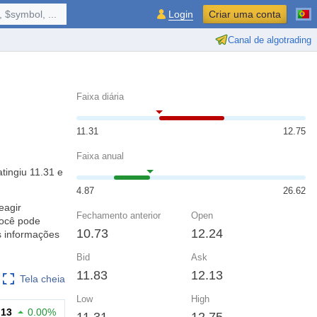
 $symbol, ...
Login
Criar uma conta
Canal de algotrading
Faixa diária
11.31
12.75
Faixa anual
tingiu 11.31 e
4.87
26.62
eagir
Fechamento anterior
Open
você pode
10.73
12.24
s informações
Bid
Ask
11.83
12.13
Tela cheia
Low
High
.13
0.00%