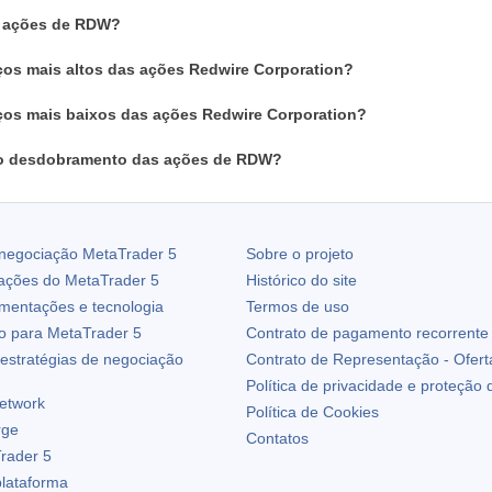
m ações de RDW?
ços mais altos das ações Redwire Corporation?
ços mais baixos das ações Redwire Corporation?
o desdobramento das ações de RDW?
 negociação
MetaTrader 5
Sobre o projeto
zações do
MetaTrader 5
Histórico do site
ementações e tecnologia
Termos de uso
io para
MetaTrader 5
Contrato de pagamento recorrente
estratégias de negociação
Contrato de Representação - Ofert
Política de privacidade e proteção
etwork
Política de Cookies
rge
Contatos
rader 5
plataforma