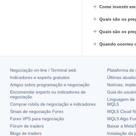
Como investir e
Quais são os pre
Quais são os pre
Quando ocorreu 
Negociação on-line / Terminal web
Plataforma de
Indicadores e experts gratuitos
Últimas atuali
Artigos sobre programação e negociação
Notícias, impl
Encomendar experts ou indicadores de
Guia do usuár
negociação
Linguagem de 
Comprar robôs de negociação e indicadores
MQL5
Sinais de negociação Forex
MQL5 Cloud N
Forex VPS para negociação
MQL5 Algo Fo
Fórum de traders
Baixar a
MetaT
Blogs de traders
Instalação da 