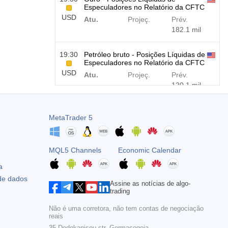
Especuladores no Relatório da CFTC
USD
Atu.
Projeç.
Prév.
182.1 mil
19:30
Petróleo bruto - Posições Líquidas de
Especuladores no Relatório da CFTC
USD
Atu.
Projeç.
Prév.
120.1 mil
19:30
S&P 500 - Posições Líquidas de
MetaTrader 5
Especuladores no Relatório da CFTC
USD
Atu.
Projeç.
Prév.
-17.2 mil
MQL5 Channels
Economic Calendar
19:30
Nasdaq 100 - Posições líquidas de
a
especuladores no relatório da CFTC
 de dados
USD
Assine as notícias de algo-
Atu.
Projeç.
Prév.
trading
4.9 mil
Não é uma corretora, não tem contas de negociação
reais
35 Dodekanisou str, Germasogeia,