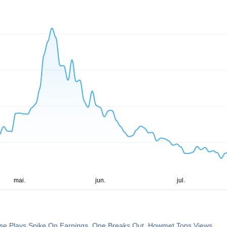
se Plays Spike On Earnings, One Breaks Out. Howmet Tops Views.