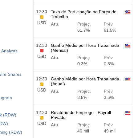
12:30
Taxa de Participação na Força de
Trabalho
USD
Atu.
Projeç.
Prév.
61.7%
61.5%
12:30
Ganho Médio por Hora Trabalhada
(Mensal)
 Analysts
USD
Atu.
Projeç.
Prév.
0.3%
0.3%
wire Shares
12:30
Ganho Médio por Hora Trabalhada
(Anual)
USD
Atu.
Projeç.
Prév.
3.5%
3.5%
rogram
12:30
Relatório de Emprego - Payroll -
ck (RDW)
Privado
RDW)
USD
Atu.
Projeç.
Prév.
40 mil
49 mil
thing (RDW)