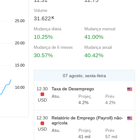
11.31
12.75
Volume
31.622
K
Mudança diária
Mudança mensal
10.25%
41.00%
Mudança de 6 meses
Mudança anual
30.57%
40.42%
07 agosto, sexta-feira
12:30
Taxa de Desemprego
Atu.
Projeç.
Prév.
USD
4.2%
4.2%
12:30
Relatório de Emprego (Payroll) não-
agrícola
USD
Atu.
Projeç.
Prév.
41 mil
57 mil