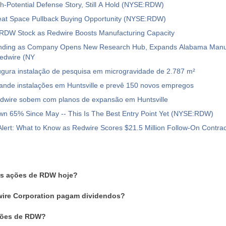
h-Potential Defense Story, Still A Hold (NYSE:RDW)
eat Space Pullback Buying Opportunity (NYSE:RDW)
 RDW Stock as Redwire Boosts Manufacturing Capacity
nding as Company Opens New Research Hub, Expands Alabama Manu
Redwire (NY
ugura instalação de pesquisa em microgravidade de 2.787 m²
ande instalações em Huntsville e prevê 150 novos empregos
dwire sobem com planos de expansão em Huntsville
wn 65% Since May -- This Is The Best Entry Point Yet (NYSE:RDW)
ert: What to Know as Redwire Scores $21.5 Million Follow-On Contrac
as ações de RDW hoje?
ire Corporation pagam dividendos?
ções de RDW?