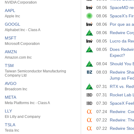
NVIDIA Corporation
08.06
SpaceMD res
AAPL
08.06
SpaceX’s Fi
Apple Inc
GOOGL
08.06
Por que as 
Alphabet Inc - Class A
08.06
Redwire Cor
MSFT
08.05
Lucro da Red
Microsoft Corporation
08.05
Does Redwire
AMZN
Expect?
Amazon.com Inc
08.04
Should You B
TSM
Taiwan Semiconductor Manufacturing
08.03
Redwire Sha
Company Ltd
Jump as Fed
AVGO
07.31
RTX vs. Red
Broadcom Inc
07.31
Rocket Lab 
META
Meta Platforms Inc - Class A
07.30
SpaceX Feels
LLY
07.24
Redwire: Com
Eli Lilly and Company
07.22
Redwire: The
TSLA
07.22
Redwire Stoc
Tesla Inc