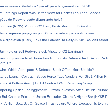
erva missão Starfall da SpaceX para lançamento em 2028
rst Earnings Report Was Better News for Rocket Lab Than SpaceX
ações da Redwire estão disparando hoje?
poration (RDW) Reports Q2 Loss, Beats Revenue Estimates
wire superou projeções por $0,07; receita supera estimativas
 Corporation (RDW) Have the Potential to Rally 39.98% as Wall Street
uy, Hold or Sell Redwire Stock Ahead of Q2 Earnings?
res Jump as Federal Drone Funding Boosts Defense Tech Sector Red
eral Dr
wire: Which Aerospace & Defense Stock Offers More Upside?
Lands Launch Contract, Space Force Taps Vendors For $981 Million P
 For A Bottom Amid $1.6 Bil Contract Win, Permitting Scrap
pelling Upside For Aggressive Growth Investors After The Big Pullba
 Bull Case Is Priced In Unless Execution Clears A Higher Bar (NYSE:
k: A High-Beta Bet On Space Infrastructure Where Execution Is Every