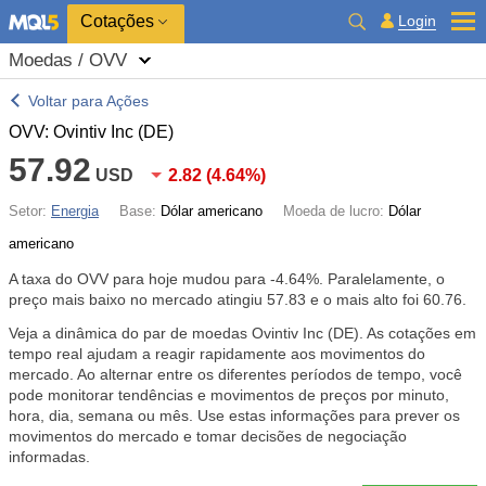
Cotações
Login
Moedas / OVV
Voltar para Ações
OVV: Ovintiv Inc (DE)
57.92
USD
2.82
(
4.64%
)
Setor:
Energia
Base:
Dólar americano
Moeda de lucro:
Dólar
americano
A taxa do OVV para hoje mudou para
-4.64%
. Paralelamente, o
preço mais baixo no mercado atingiu 57.83 e o mais alto foi 60.76.
Veja a dinâmica do par de moedas Ovintiv Inc (DE). As cotações em
tempo real ajudam a reagir rapidamente aos movimentos do
mercado. Ao alternar entre os diferentes períodos de tempo, você
pode monitorar tendências e movimentos de preços por minuto,
hora, dia, semana ou mês. Use estas informações para prever os
movimentos do mercado e tomar decisões de negociação
informadas.