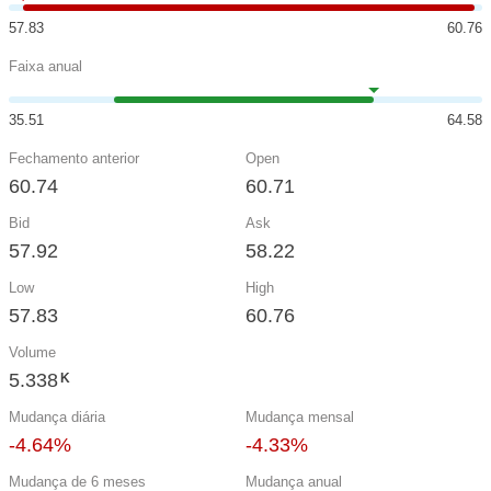
57.83
60.76
Faixa anual
35.51
64.58
Fechamento anterior
Open
60.74
60.71
Bid
Ask
57.92
58.22
Low
High
57.83
60.76
Volume
5.338
K
Mudança diária
Mudança mensal
-4.64%
-4.33%
Mudança de 6 meses
Mudança anual