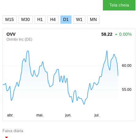
Tela cheia
M15
M30
H1
H4
D1
W1
MN
OVV
58.22
0.00%
Ovintiv Inc (DE)
Faixa diária