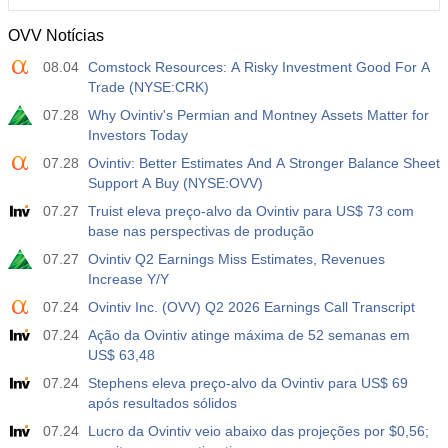
OVV Notícias
08.04
Comstock Resources: A Risky Investment Good For A
Trade (NYSE:CRK)
07.28
Why Ovintiv's Permian and Montney Assets Matter for
Investors Today
07.28
Ovintiv: Better Estimates And A Stronger Balance Sheet
Support A Buy (NYSE:OVV)
07.27
Truist eleva preço-alvo da Ovintiv para US$ 73 com
base nas perspectivas de produção
07.27
Ovintiv Q2 Earnings Miss Estimates, Revenues
Increase Y/Y
07.24
Ovintiv Inc. (OVV) Q2 2026 Earnings Call Transcript
07.24
Ação da Ovintiv atinge máxima de 52 semanas em
US$ 63,48
07.24
Stephens eleva preço-alvo da Ovintiv para US$ 69
após resultados sólidos
07.24
Lucro da Ovintiv veio abaixo das projeções por $0,56;