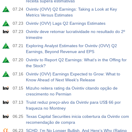
receita supera estimativas
07.24
Ovintiv (OVV) Q2 Earnings: Taking a Look at Key
Metrics Versus Estimates
07.23
Ovintiv (OVV) Lags Q2 Earnings Estimates
07.23
Ovintiv deve retomar lucratividade no resultado do 2º
trimestre
07.21
Exploring Analyst Estimates for Ovintiv (OVV) Q2
Earnings, Beyond Revenue and EPS
07.20
Ovintiv to Report Q2 Earnings: What's in the Offing for
the Stock?
07.16
Ovintiv (OVV) Earnings Expected to Grow: What to
Know Ahead of Next Week's Release
07.15
Mizuho reitera rating da Ovintiv citando opção de
crescimento no Permian
07.13
Truist reduz preço-alvo da Ovintiv para US$ 66 por
fraqueza no Montney
06.25
Texas Capital Securities inicia cobertura da Ovintiv com
recomendação de compra
06.23
SCHD: I'm No Longer Bullish, And Here's Why (Rating