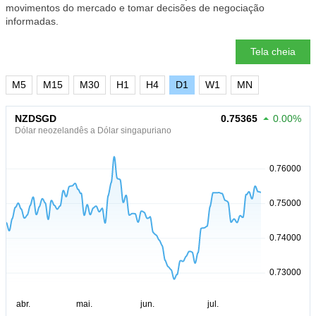
movimentos do mercado e tomar decisões de negociação
informadas.
Tela cheia
M5
M15
M30
H1
H4
D1
W1
MN
NZDSGD
0.75365
0.00%
Dólar neozelandês a Dólar singapuriano