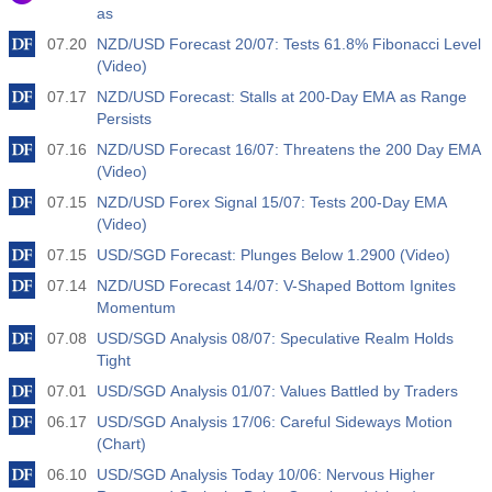
as
07.20
NZD/USD Forecast 20/07: Tests 61.8% Fibonacci Level
(Video)
07.17
NZD/USD Forecast: Stalls at 200-Day EMA as Range
Persists
07.16
NZD/USD Forecast 16/07: Threatens the 200 Day EMA
(Video)
07.15
NZD/USD Forex Signal 15/07: Tests 200-Day EMA
(Video)
07.15
USD/SGD Forecast: Plunges Below 1.2900 (Video)
07.14
NZD/USD Forecast 14/07: V-Shaped Bottom Ignites
Momentum
07.08
USD/SGD Analysis 08/07: Speculative Realm Holds
Tight
07.01
USD/SGD Analysis 01/07: Values Battled by Traders
06.17
USD/SGD Analysis 17/06: Careful Sideways Motion
(Chart)
06.10
USD/SGD Analysis Today 10/06: Nervous Higher