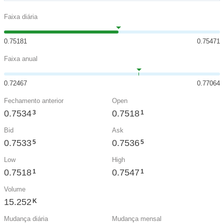
Faixa diária
0.75181
0.75471
Faixa anual
0.72467
0.77064
Fechamento anterior
Open
0.7534
0.7518
3
1
Bid
Ask
0.7533
0.7536
5
5
Low
High
0.7518
0.7547
1
1
Volume
15.252
K
Mudança diária
Mudança mensal