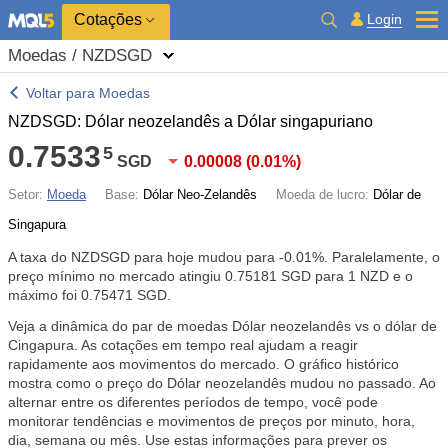
Cotações
Login
Moedas / NZDSGD
Voltar para Moedas
NZDSGD: Dólar neozelandês a Dólar singapuriano
0.7533
5
SGD
0.00008
(
0.01%
)
Setor:
Moeda
Base:
Dólar Neo-Zelandês
Moeda de lucro:
Dólar de
Singapura
A taxa do NZDSGD para hoje mudou para
-0.01%
. Paralelamente, o
preço mínimo no mercado atingiu 0.75181 SGD para 1 NZD e o
máximo foi 0.75471 SGD.
Veja a dinâmica do par de moedas Dólar neozelandês vs o dólar de
Cingapura. As cotações em tempo real ajudam a reagir
rapidamente aos movimentos do mercado. O gráfico histórico
mostra como o preço do Dólar neozelandês mudou no passado. Ao
alternar entre os diferentes períodos de tempo, você pode
monitorar tendências e movimentos de preços por minuto, hora,
dia, semana ou mês. Use estas informações para prever os