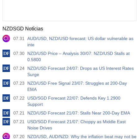
NZDSGD Notícias
07.31
AUD/USD, NZD/USD forecast: US dollar vulnerable as
inte
07.30
NZD/USD Price – Analysis 30/07: NZD/USD Stalls at
0.5800
07.24
NZD/USD Forecast 24/07: Drops as US Interest Rates
Surge
07.23
NZD/USD Free Signal 23/07: Struggles at 200-Day
EMA
07.22
USD/SGD Forecast 22/07: Defends Key 1.2900
Support
07.21
NZD/USD Forecast 21/07: Stalls Near 200-Day EMA
07.21
USD/SGD Forecast 21/07: Choppy as Middle East
Noise Drives
07.20
NZD/USD, AUD/NZD: Why the inflation beat may not be