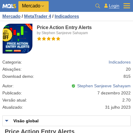
Mercado
Login
Mercado
/
MetaTrader 4
/
Indicadores
Price Action Entry Alerts
by Stephen Sanjeeve Sahayam
Categoria:
Indicadores
Ativações:
20
Download demo:
815
Autor:
Stephen Sanjeeve Sahayam
Publicado:
7 dezembro 2022
Versão atual:
2.70
Atualizado:
31 julho 2023
Visão global
Price Action Entry Alerts