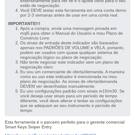
extensivamente para ver se é o ajuste certo para o seu
estilo de negociação.
Você DEVE testar esta ferramenta em uma conta demo
por 2-3 semanas antes de usar em uma conta real.
IMPORTANTE!!!
Após a compra, envie uma mensagem privada em
mql5 para obter o Manual do Usuário e meu Plano de
Comércio Livre.
Os sinais de entrada deste indicador são baseados
apenas nos PADRÕES DE VOLUME e VELA, portanto,
podem ser usados ​​com quase qualquer sistema de
negociação lógico ou plano de negociação.
Não tente negociar este indicador sem um plano de
negociação claro.
Eu sou um comerciante de oferta/demanda. A maneira
como eu uso este indicador é mencionada no meu
plano de negociação. As zonas de oferta/demanda
DEVEM ser desenhadas manualmente.
Eu uso configurações padrão com sinais m15/m30. Se
você deseja usar sinais para um período de tempo
diferente, você deve alterar e testar as configurações
que se adequam ao seu instrumento e período de
tempo.
Esta ferramenta é o parceiro perfeito para o gerente comercial
Smart Keys Sniper Entry.