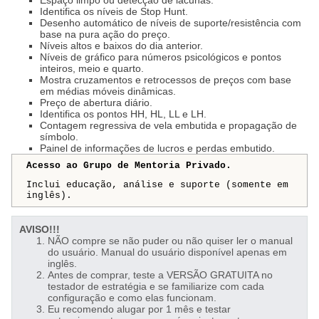
Espaço limpo ou detecção de lacunas.
Identifica os níveis de Stop Hunt.
Desenho automático de níveis de suporte/resistência com
base na pura ação do preço.
Níveis altos e baixos do dia anterior.
Níveis de gráfico para números psicológicos e pontos
inteiros, meio e quarto.
Mostra cruzamentos e retrocessos de preços com base
em médias móveis dinâmicas.
Preço de abertura diário.
Identifica os pontos HH, HL, LL e LH.
Contagem regressiva de vela embutida e propagação de
símbolo.
Painel de informações de lucros e perdas embutido.
Acesso ao Grupo de Mentoria Privado.
Inclui educação, análise e suporte (somente em
inglês).
AVISO!!!
NÃO compre se não puder ou não quiser ler o manual
do usuário. Manual do usuário disponível apenas em
inglês.
Antes de comprar, teste a VERSÃO GRATUITA no
testador de estratégia e se familiarize com cada
configuração e como elas funcionam.
Eu recomendo alugar por 1 mês e testar