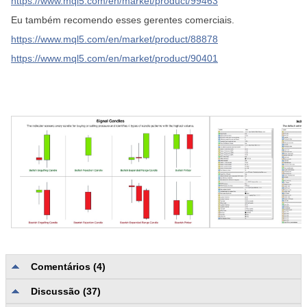
https://www.mql5.com/en/market/product/99463
Eu também recomendo esses gerentes comerciais.
https://www.mql5.com/en/market/product/88878
https://www.mql5.com/en/market/product/90401
Comentários (4)
Discussão (37)
Avaliações sem categorias
5.0