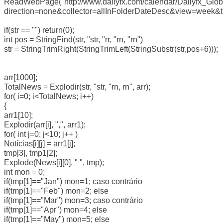
ReadWebPage("http://www.dailyfx.com/calendar/Dailyfx_Glo
direction=none&collector=allInFolderDateDesc&view=week&ti
if(str == "") return(0);
int pos = StringFind(str, "str, "rr, "rn, "rn")
str = StringTrimRight(StringTrimLeft(StringSubstr(str,pos+6)));
arr[1000];
TotalNews = Explodir(str, "str, "rn, rn", arr);
for( i=0; i<TotalNews; i++)
{
arr1[10];
Explodir(arr[i], ",", arr1);
for( int j=0; j<10; j++ )
Notícias[i][j] = arr1[j];
tmp[3], tmp1[2];
Explode(News[i][0], " ", tmp);
int mon = 0;
if(tmp[1]=="Jan") mon=1; caso contrário
if(tmp[1]=="Feb") mon=2; else
if(tmp[1]=="Mar") mon=3; caso contrário
if(tmp[1]=="Apr") mon=4; else
if(tmp[1]=="May") mon=5; else