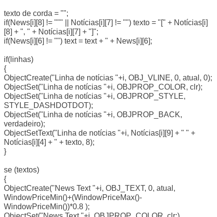
texto de corda = "";
if(News[i][8] != """ || Notícias[i][7] != "") texto = "[" + Notícias[i]
[8] + ", " + Notícias[i][7] + "]";
if(News[i][6] != "") text = text + " + News[i][6];
if(linhas)
{
ObjectCreate("Linha de notícias "+i, OBJ_VLINE, 0, atual, 0);
ObjectSet("Linha de notícias "+i, OBJPROP_COLOR, clr);
ObjectSet("Linha de notícias "+i, OBJPROP_STYLE,
STYLE_DASHDOTDOT);
ObjectSet("Linha de notícias "+i, OBJPROP_BACK,
verdadeiro);
ObjectSetText("Linha de notícias "+i, Notícias[i][9] + " " +
Notícias[i][4] + " + texto, 8);
}
se (textos)
{
ObjectCreate("News Text "+i, OBJ_TEXT, 0, atual,
WindowPriceMin()+(WindowPriceMax()-
WindowPriceMin())*0.8 );
ObjectSet("News Text "+i, OBJPROP_COLOR, clr;)