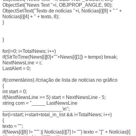
ObjectSet("News Text "+i, OBJPROP_ANGLE, 90);
ObjectSetText("Texto de notícias "+i, Notícias[i][9] + " " +
Notícias[i][4] + " + texto, 8);
}
}
for(i=0; i<TotalNews; i++)
if(StrToTime(News[i][0]+""+News[i][1]) > tempo) break;
NextNewsLine = i;
LastAlert = 0;
if(comentários) //criação de lista de notícias no gráfico
{
int start = 0;
if(NextNewsLine >= 5) start = NextNewsLine - 5;
string com = "_____ LastNewsLine
______________________\n";
for(i=start; i<start+total_in_list && i<TotalNews; i++)
{
texto = "";
if(News[i][8] != """ || Notícias[i][7] != "") texto = "[" + Notícias[i]