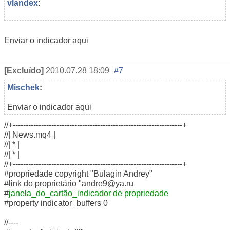
vlandex
:
Enviar o indicador aqui
[Excluído]
2010.07.28 18:09
#7
Mischek
:
Enviar o indicador aqui
//+------------------------------------------------------------------+
//| News.mq4 |
//| * |
//| * |
//+------------------------------------------------------------------+
#propriedade copyright "Bulagin Andrey"
#link do proprietário "andre9@ya.ru
#
janela_do_cartão_indicador de propriedade
#property indicator_buffers 0
//----