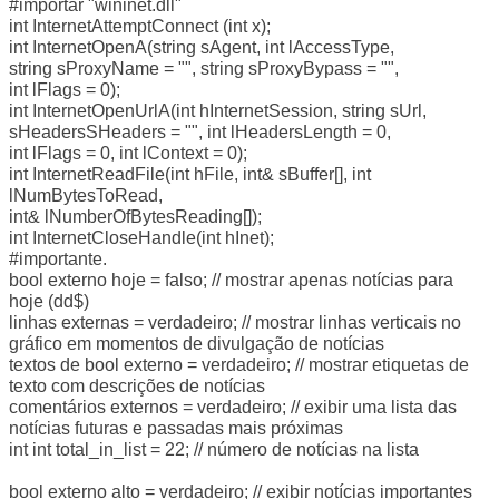
#importar "wininet.dll"
int InternetAttemptConnect (int x);
int InternetOpenA(string sAgent, int lAccessType,
string sProxyName = "", string sProxyBypass = "",
int lFlags = 0);
int InternetOpenUrlA(int hInternetSession, string sUrl,
sHeadersSHeaders = "", int lHeadersLength = 0,
int lFlags = 0, int lContext = 0);
int InternetReadFile(int hFile, int& sBuffer[], int
lNumBytesToRead,
int& lNumberOfBytesReading[]);
int InternetCloseHandle(int hInet);
#importante.
bool externo hoje = falso; // mostrar apenas notícias para
hoje (dd$)
linhas externas = verdadeiro; // mostrar linhas verticais no
gráfico em momentos de divulgação de notícias
textos de bool externo = verdadeiro; // mostrar etiquetas de
texto com descrições de notícias
comentários externos = verdadeiro; // exibir uma lista das
notícias futuras e passadas mais próximas
int int total_in_list = 22; // número de notícias na lista
bool externo alto = verdadeiro; // exibir notícias importantes