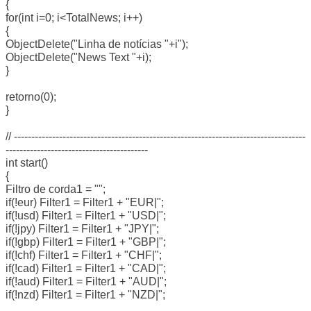
{
for(int i=0; i<TotalNews; i++)
{
ObjectDelete("Linha de notícias "+i");
ObjectDelete("News Text "+i);
}
retorno(0);
}
// ------------------------------------------------------------------------------------
-----------------------------------------
int start()
{
Filtro de corda1 = "";
if(!eur) Filter1 = Filter1 + "EUR|";
if(!usd) Filter1 = Filter1 + "USD|";
if(!jpy) Filter1 = Filter1 + "JPY|";
if(!gbp) Filter1 = Filter1 + "GBP|";
if(!chf) Filter1 = Filter1 + "CHF|";
if(!cad) Filter1 = Filter1 + "CAD|";
if(!aud) Filter1 = Filter1 + "AUD|";
if(!nzd) Filter1 = Filter1 + "NZD|";