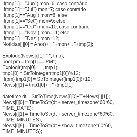
if(tmp[1]=="Jun") mon=6; caso contrário
if(tmp[1]=="Jul") mon=7; caso contrário
if(tmp[1]=="Aug") mon=8; else
if(tmp[1]=="Set") mon=9; else
if(tmp[1]=="Oct") mon=10; caso contrário
if(tmp[1]=="Nov") mon=11; else
if(tmp[1]=="Dez") mon=12;
Notícias[i][0] = Ano()+". "+mon+". "+tmp[2];
Explode(News[i][1], " ", tmp);
bool pm = tmp[1]=="PM";
Explodir(tmp[0], ":", tmp1);
tmp1[0] = StrToInteger(tmp1[0])%12;
if(pm) tmp1[0] = StrToInteger(tmp1[0])+12;
News[i][1] = tmp1[0]+": "+tmp1[1];
datetime dt = StrToTime(News[i][0]+""+News[i][1]);
News[i][0] = TimeToStr(dt + server_timezone*60*60,
TIME_DATE);
News[i][1] = TimeToStr(dt + server_timezone*60*60,
TIME_MINUTES);
News[i][9] = TimeToStr(dt + show_timezone*60*60,
TIME_MINUTES);