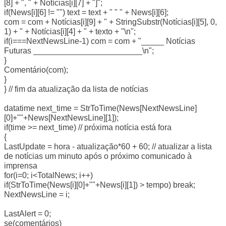
[8] + ", " + Notícias[i][7] + "]";
if(News[i][6] != "") text = text + " " " + News[i][6];
com = com + Notícias[i][9] + " + StringSubstr(Notícias[i][5], 0,
1) + " + Notícias[i][4] + " + texto + "\n";
if(i===NextNewsLine-1) com = com + "_____ Notícias
Futuras ________________________\n";
}
Comentário(com);
}
} // fim da atualização da lista de notícias
datatime next_time = StrToTime(News[NextNewsLine]
[0]+""+News[NextNewsLine][1]);
if(time >= next_time) // próxima notícia está fora
{
LastUpdate = hora - atualização*60 + 60; // atualizar a lista
de notícias um minuto após o próximo comunicado à
imprensa
for(i=0; i<TotalNews; i++)
if(StrToTime(News[i][0]+""+News[i][1]) > tempo) break;
NextNewsLine = i;
LastAlert = 0;
se(comentários)