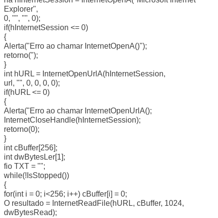
Explorer",
0, "", "", 0);
if(hInternetSession <= 0)
{
Alerta("Erro ao chamar InternetOpenA()");
retorno(");
}
int hURL = InternetOpenUrlA(hInternetSession,
url, "", 0, 0, 0, 0);
if(hURL <= 0)
{
Alerta("Erro ao chamar InternetOpenUrlA();
InternetCloseHandle(hInternetSession);
retorno(0);
}
int cBuffer[256];
int dwBytesLer[1];
fio TXT = "";
while(!IsStopped())
{
for(int i = 0; i<256; i++) cBuffer[i] = 0;
O resultado = InternetReadFile(hURL, cBuffer, 1024,
dwBytesRead);