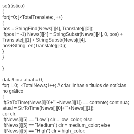
se(rústico)
{
for(j=0; j<TotalTranslate; j++)
{
pos = StringFind(News[i][4], Translate[j][0]);
if(pos != -1) News[i][4] = StringSubstr(News[i][4], 0, pos) +
Translate[j][1] + StringSubstr(News[i][4],
pos+StringLen(Translate[j][0]);
}
}
}
data/hora atual = 0;
for( i=0; i<TotalNews; i++) // criar linhas e títulos de notícias
no gráfico
{
if(StrToTime(News[i][0]+""+News[i][1]) == corrente) continua;
atual = StrToTime(News[i][0]+""+News[i][1]);
cor clr;
if(News[i][5] == "Low") clr = low_color; else
if(News[i][5] == "Medium") clr = medium_color; else
if(News[i][5] == "High") clr = high_color;