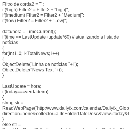
Filtro de corda2 = "";
if(!high) Filter2 = Filter2 + "high|";
if(!medium) Filter2 = Filter2 + "Medium|";
if(!low) Filter2 = Filter2 + "Low|";
data/hora = TimeCurrent();
if(time >= LastUpdate+update*60) // atualizando a lista de
notícias
{
for(int i=0; i<TotalNews; i++)
{
ObjectDelete("Linha de notícias "+i");
ObjectDelete("News Text "+i);
}
LastUpdate = hora;
if(today===verdadeiro)
{
string str =
ReadWebPage("http://www.dailyfx.com/calendar/Dailyfx_Glo
direction=none&collector=allInFolderDateDesc&view=today&t
}
else str =