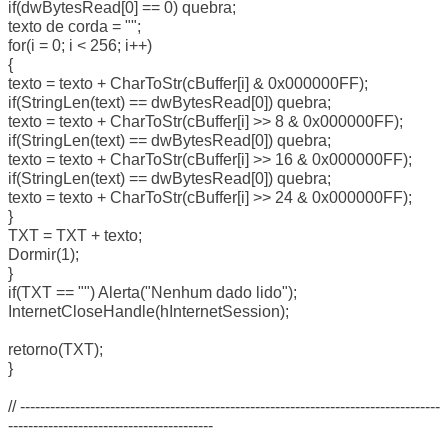
if(dwBytesRead[0] == 0) quebra;
texto de corda = "";
for(i = 0; i < 256; i++)
{
texto = texto + CharToStr(cBuffer[i] & 0x000000FF);
if(StringLen(text) == dwBytesRead[0]) quebra;
texto = texto + CharToStr(cBuffer[i] >> 8 & 0x000000FF);
if(StringLen(text) == dwBytesRead[0]) quebra;
texto = texto + CharToStr(cBuffer[i] >> 16 & 0x000000FF);
if(StringLen(text) == dwBytesRead[0]) quebra;
texto = texto + CharToStr(cBuffer[i] >> 24 & 0x000000FF);
}
TXT = TXT + texto;
Dormir(1);
}
if(TXT == "") Alerta("Nenhum dado lido");
InternetCloseHandle(hInternetSession);
retorno(TXT);
}
// ------------------------------------------------------------------------------------
-----------------------------------------