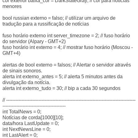
cor exterior baixa_cor = DarkSlateGray; // cor para notícias
menores
bool russian externo = falso; // utilizar um arquivo de
tradução para a russificação de notícias
fuso horário externo int server_timezone = 2; // fuso horário
do servidor (Alpary - GMT+2)
fuso horário int externo = 4; // mostrar fuso horário (Moscou -
GMT+4)
alertas de bool externo = falsos; // Alertar o servidor através
de sinais sonoros.
alerta int externo_antes = 5; // alerta 5 minutos antes da
divulgação da notícia.
alerta int externo_tudo = 30; // bip a cada 30 segundos
// ------------------------------------------------------------------------------------
-----------------------------------------
int TotalNews = 0;
Notícias de corda[1000][10];
data/hora LastUpdate = 0;
int NextNewsLine = 0;
int LastAlert = 0;