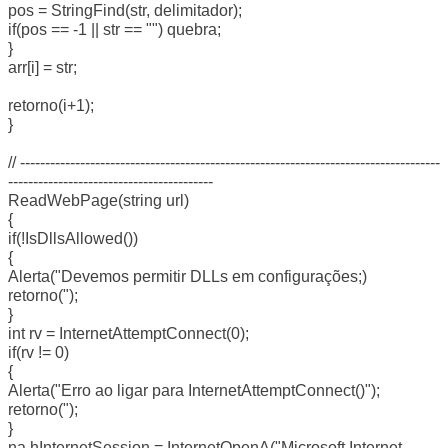
pos = StringFind(str, delimitador);
if(pos == -1 || str == "") quebra;
}
arr[i] = str;
retorno(i+1);
}
// ------------------------------------------------------------------------------------
-----------------------------------------
ReadWebPage(string url)
{
if(!IsDllsAllowed())
{
Alerta("Devemos permitir DLLs em configurações;)
retorno(");
}
int rv = InternetAttemptConnect(0);
if(rv != 0)
{
Alerta("Erro ao ligar para InternetAttemptConnect()");
retorno(");
}
na hInternetSession = InternetOpenA("Microsoft Internet