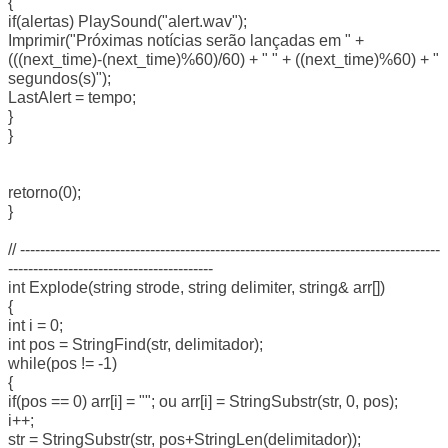
{
if(alertas) PlaySound("alert.wav");
Imprimir("Próximas notícias serão lançadas em " +
(((next_time)-(next_time)%60)/60) + " " + ((next_time)%60) + "
segundos(s)");
LastAlert = tempo;
}
}
retorno(0);
}
// ------------------------------------------------------------------------------------
-----------------------------------------
int Explode(string strode, string delimiter, string& arr[])
{
int i = 0;
int pos = StringFind(str, delimitador);
while(pos != -1)
{
if(pos == 0) arr[i] = ""; ou arr[i] = StringSubstr(str, 0, pos);
i++;
str = StringSubstr(str, pos+StringLen(delimitador));