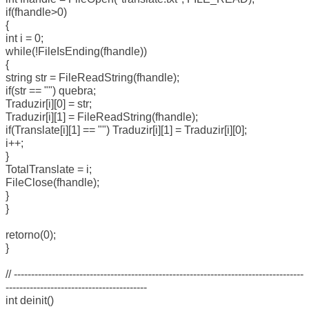
if(fhandle>0)
{
int i = 0;
while(!FileIsEnding(fhandle))
{
string str = FileReadString(fhandle);
if(str == "") quebra;
Traduzir[i][0] = str;
Traduzir[i][1] = FileReadString(fhandle);
if(Translate[i][1] == "") Traduzir[i][1] = Traduzir[i][0];
i++;
}
TotalTranslate = i;
FileClose(fhandle);
}
}
retorno(0);
}
// ------------------------------------------------------------------------------------
-----------------------------------------
int deinit()