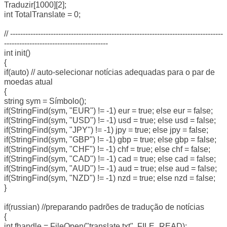
Traduzir[1000][2];
int TotalTranslate = 0;
// ------------------------------------------------------------------------------------
-----------------------------------------
int init()
{
if(auto) // auto-selecionar notícias adequadas para o par de
moedas atual
{
string sym = Símbolo();
if(StringFind(sym, "EUR") != -1) eur = true; else eur = false;
if(StringFind(sym, "USD") != -1) usd = true; else usd = false;
if(StringFind(sym, "JPY") != -1) jpy = true; else jpy = false;
if(StringFind(sym, "GBP") != -1) gbp = true; else gbp = false;
if(StringFind(sym, "CHF") != -1) chf = true; else chf = false;
if(StringFind(sym, "CAD") != -1) cad = true; else cad = false;
if(StringFind(sym, "AUD") != -1) aud = true; else aud = false;
if(StringFind(sym, "NZD") != -1) nzd = true; else nzd = false;
}
if(russian) //preparando padrões de tradução de notícias
{
int fhandle = FileOpen("translate.txt", FILE_READ);