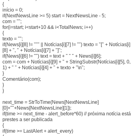
{
início = 0;
if(NextNewsLine >= 5) start = NextNewsLine - 5;
com = "";
for(i=start; i<start+10 && i<TotalNews; i++)
{
texto = "";
if(News[i][8] != """ || Notícias[i][7] != "") texto = "[" + Notícias[i]
[8] + ", " + Notícias[i][7] + "]";
if(News[i][6] != "") text = text + " " " + News[i][6];
com = com + Notícias[i][9] + " + StringSubstr(Notícias[i][5], 0,
1) + " " + Notícias[i][4] + " + texto + "\n";
}
Comentário(com);
}
}
next_time = StrToTime(News[NextNewsLine]
[0]+""+News[NextNewsLine][1]);
if(time >= next_time - alert_before*60) // próxima notícia está
prestes a ser publicada
{
if(time >= LastAlert + alert_every)