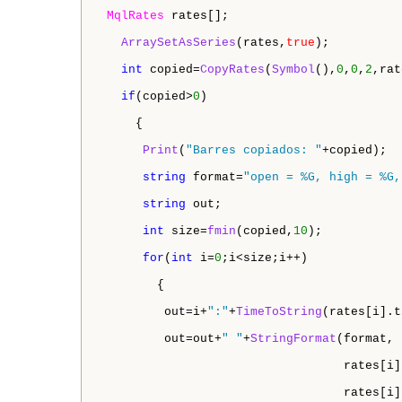
MqlRates
 rates[];

ArraySetAsSeries
(rates,
true
);

int
 copied=
CopyRates
(
Symbol
(),
0
,
0
,
2
,rat
if
(copied>
0
)

     {

Print
(
"Barres copiados: "
+copied);

string
 format=
"open = %G, high = %G,
string
 out;

int
 size=
fmin
(copied,
10
);

for
(
int
 i=
0
;i<size;i++)

        {

         out=i+
":"
+
TimeToString
(rates[i].t
         out=out+
" "
+
StringFormat
(format,

                                  rates[i].
                                  rates[i].