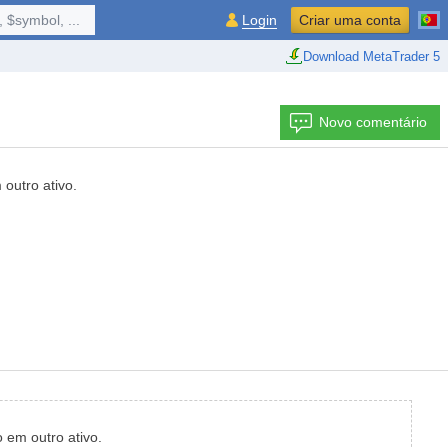
 $symbol, ...
Login
Criar uma conta
Download MetaTrader 5
Novo comentário
outro ativo.
 em outro ativo.