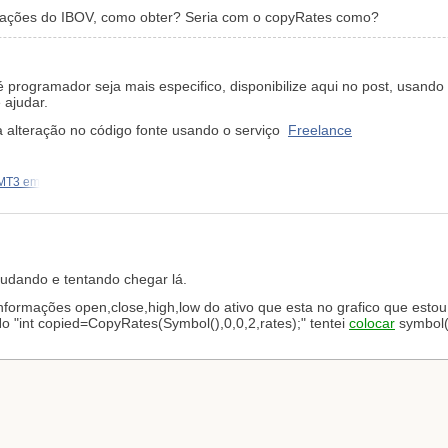
mações do IBOV, como obter? Seria com o copyRates como?
c é programador seja mais especifico, disponibilize aqui no post, usa
 ajudar.
a alteração no código fonte usando o serviço
Freelance
 MT3 em
udando e tentando chegar lá.
rmações open,close,high,low do ativo que esta no grafico que estou
o "int copied=CopyRates(Symbol(),0,0,2,rates);" tentei
colocar
symbol(