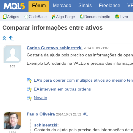
Fórum
Mercado
Sinais
Freelance
V
Artigos
CodeBase
Algo Forge
Documentação
Livro
Comparar informações entre ativos
Carlos Gustavo schinestzki
2014.10.09 21:07
Gostaria da ajuda pois preciso das informações de open
Exemplo EA rodando na VALE5 e preciso das informaçõ
165
EA's para operar com múltiplos ativos ao mesmo te
EA intervem em outras ordens
Novato
Paulo Oliveira
#1
2014.10.09 21:32
schinestzki
:
Gostaria da ajuda pois preciso das informações de 
1754