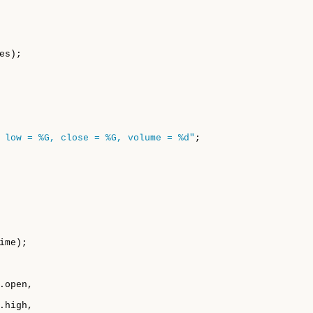
es);

 low = %G, close = %G, volume = %d"
;

ime);

open,

high,
