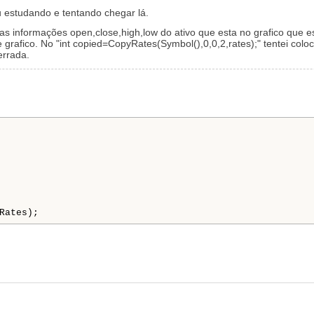
estudando e tentando chegar lá.
informações open,close,high,low do ativo que esta no grafico que es
grafico. No "int copied=CopyRates(Symbol(),0,0,2,rates);" tentei colo
errada.
Rates);