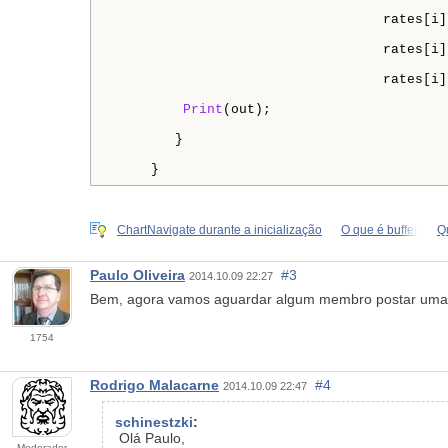
                                  rates[i].
                                  rates[i]
                                  rates[i]
Print
(out);

        }

     } 
ChartNavigate durante a inicialização
O que é buffer
Q
Paulo Oliveira
#3
2014.10.09 22:27
Bem, agora vamos aguardar algum membro postar uma aj
1754
Rodrigo Malacarne
#4
2014.10.09 22:47
schinestzki
:
Olá Paulo,
Moderador