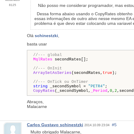
Não posso me considerar programador, mas estou 
8125
Dessa forma abaixo usando o CopyRates obtenho as 
essas informações de outro ativo nesse mesmo EA e 
problema é que devo estar colocando uma variavel 
Olá
schinestzki
,
basta usar
//--- global
MqlRates
 secondRates[];

//--- OnInit
ArraySetAsSeries
(secondRates,
true
);

//--- OnTick ou OnTimer
string
 _secondSymbol = 
"PETR4"
CopyRates
(_secondSymbol,
_Period
,
0
,
2
,second
Abraços,
Malacarne
Carlos Gustavo schinestzki
#5
2014.10.09 23:04
Muito obrigado Malacarne,