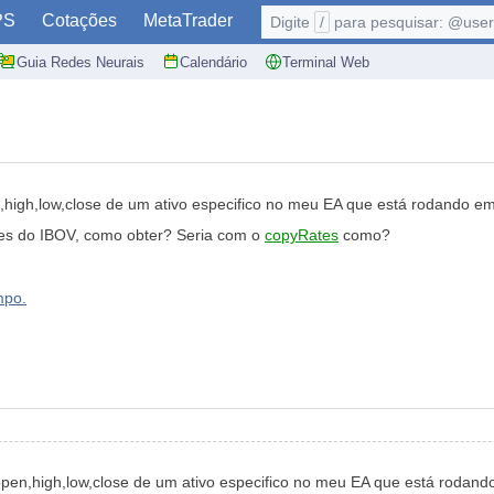
PS
Cotações
MetaTrader
Digite
/
para pesquisar: @user,
Guia Redes Neurais
Calendário
Terminal Web
,high,low,close de um ativo especifico no meu EA que está rodando em 
es do IBOV, como obter? Seria com o
copyRates
como?
mpo.
open,high,low,close de um ativo especifico no meu EA que está rodando