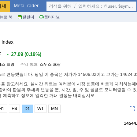
MetaTrader
시세
검색을 위해
/
입력하세요 : @user, $symbol, ...
뉴로 북
캘린더
웹터미널
 Index
F
27.09
(
0.19%
)
위스 프랑
수익 통화:
스위스 프랑
%
로 변동했습니다. 당일 이 종목은 저가가 14506.82이고 고가는 14624.
ndex 변동을 참고하세요. 실시간 쿼트는 여러분이 시장 변동에 빠르게 대처하는
하여 환율의 추세와 변동을 분, 시간, 일, 주 및 월별로 모니터링할 수 있
를 예측하고 정보에 입각한 거래 결정을 내리십시오.
H1
H4
D1
W1
MN
14544