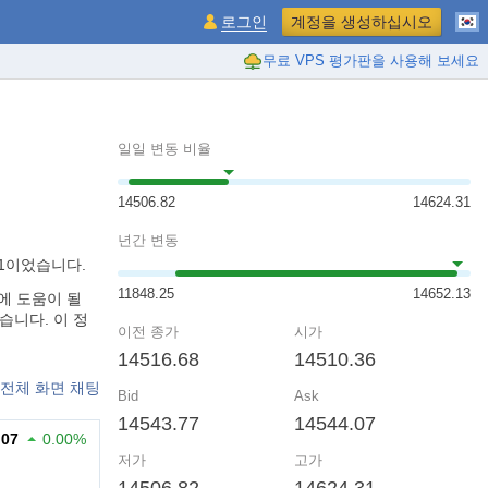
로그인
계정을 생성하십시오
무료 VPS 평가판을 사용해 보세요
일일 변동 비율
14506.82
14624.31
년간 변동
31이었습니다.
11848.25
14652.13
데에 도움이 될
습니다. 이 정
이전 종가
시가
14516.68
14510.36
전체 화면 채팅
Bid
Ask
14543.77
14544.07
.07
0.00%
저가
고가