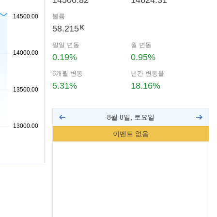
14506.82
14624.31
볼륨
58.215
K
일일 변동
월 변동
0.19%
0.95%
6개월 변동
년간 변동율
5.31%
18.16%
8월 8일, 토요일
이벤트 없음