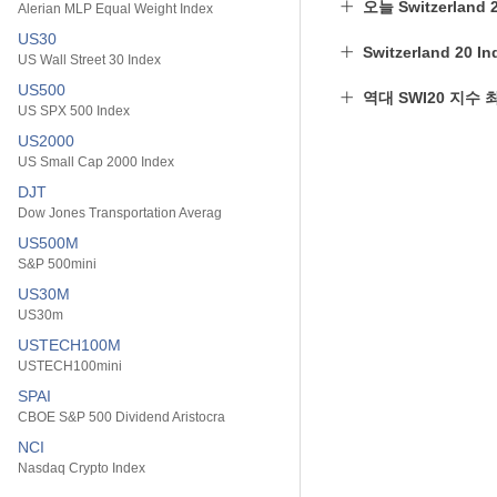
오늘 Switzerland
Alerian MLP Equal Weight Index
US30
Switzerland 20
US Wall Street 30 Index
US500
역대 SWI20 지수 
US SPX 500 Index
US2000
US Small Cap 2000 Index
DJT
Dow Jones Transportation Averag
US500M
S&P 500mini
US30M
US30m
USTECH100M
USTECH100mini
SPAI
CBOE S&P 500 Dividend Aristocra
NCI
Nasdaq Crypto Index