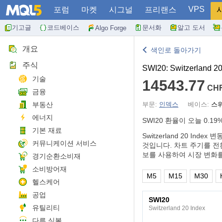
VPS
포럼
마켓
시그널
프리랜스
기고글
코드베이스
문서화
알고 도서
Algo Forge
개요
색인로 돌아가기
주식
SWI20: Switzerland 20
기술
14543.77
CH
금융
부동산
부문:
인덱스
베이스:
스
에너지
SWI20 환율이 오늘
0.19
기본 재료
Switzerland 20 I
커뮤니케이션 서비스
것입니다. 차트 주기를 전환
보를 사용하여 시장 변화
경기순환소비재
소비방어재
M5
M15
M30
헬스케어
공업
SWI20
유틸리티
Switzerland 20 Index
다른 심볼