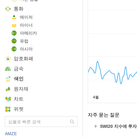
통화
메이저
마이너
아메리카
유럽
아시아
암호화폐
금속
색인
원자재
차트
위젯
자주 묻는 질문
SWI20 지수에 투
AMZE