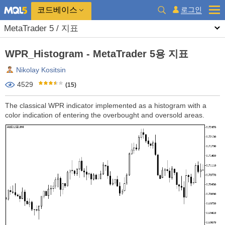
코드베이스
로그인
MetaTrader 5 / 지표
WPR_Histogram - MetaTrader 5용 지표
Nikolay Kositsin
4529
(15)
The classical WPR indicator implemented as a histogram with a
color indication of entering the overbought and oversold areas.