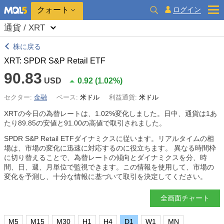
クォート
ログイン
通貨 / XRT
株に戻る
XRT: SPDR S&P Retail ETF
90.83
USD
0.92
(
1.02%
)
セクター:
金融
ベース:
米ドル
利益通貨:
米ドル
XRTの今日の為替レートは、
1.02%
変化しました。日中、通貨は1あ
たり89.85の安値と91.00の高値で取引されました。
SPDR S&P Retail ETFダイナミクスに従います。リアルタイムの相
場は、市場の変化に迅速に対応するのに役立ちます。 異なる時間枠
に切り替えることで、為替レートの傾向とダイナミクスを分、時
間、日、週、月単位で監視できます。この情報を使用して、市場の
変化を予測し、十分な情報に基づいて取引を決定してください。
全画面チャート
M5
M15
M30
H1
H4
D1
W1
MN