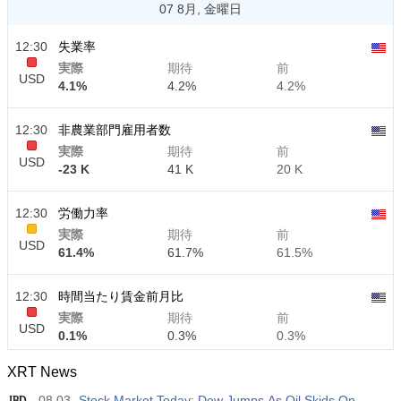
07 8月, 金曜日
12:30
失業率
実際
期待
前
USD
4.1%
4.2%
4.2%
12:30
非農業部門雇用者数
実際
期待
前
USD
-23 K
41 K
20 K
12:30
労働力率
実際
期待
前
USD
61.4%
61.7%
61.5%
12:30
時間当たり賃金前月比
実際
期待
前
USD
0.1%
0.3%
0.3%
XRT News
12:30
時間当たり賃金前年比
08.03
Stock Market Today: Dow Jumps As Oil Skids On