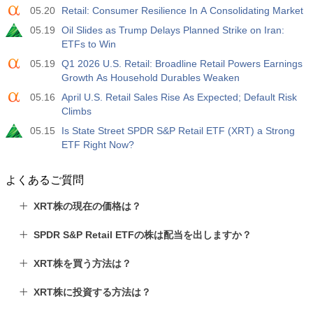
05.20
Retail: Consumer Resilience In A Consolidating Market
05.19
Oil Slides as Trump Delays Planned Strike on Iran:
ETFs to Win
05.19
Q1 2026 U.S. Retail: Broadline Retail Powers Earnings
Growth As Household Durables Weaken
05.16
April U.S. Retail Sales Rise As Expected; Default Risk
Climbs
05.15
Is State Street SPDR S&P Retail ETF (XRT) a Strong
ETF Right Now?
よくあるご質問
XRT株の現在の価格は？
SPDR S&P Retail ETFの株は配当を出しますか？
XRT株を買う方法は？
XRT株に投資する方法は？