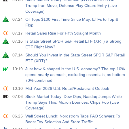
実際
期待
前
USD
Trump Iran Move; Defense Play Clears Entry (Live
3.2%
3.5%
3.5%
Coverage)
07.24
Oil Tops $100 First Time Since May: ETFs to Top &
12:30
民間非農業部門給与
Flop
実際
期待
前
USD
30 K
40 K
30 K
07.17
Retail Sales Rise For Fifth Straight Month
07.16
Is State Street SPDR S&P Retail ETF (XRT) a Strong
12:30
U6失業率
ETF Right Now?
実際
期待
前
07.14
Should You Invest in the State Street SPDR S&P Retail
USD
7.9%
7.9%
7.9%
ETF (XRT)?
10:19
Just how K-shaped is the U.S. economy? The top 10%
17:00
ベーカー・ヒューズ社発表の米石油採掘装置（リグ）
spend nearly as much, excluding essentials, as bottom
稼働数
70% combined
USD
実際
期待
前
10:10
Mid-Year 2026 U.S. Retail/Restaurant Outlook
454
451
07.06
Stock Market Today: Dow Dips, Nasdaq Jumps While
Trump Says This; Micron Bounces, Chips Pop (Live
17:00
ベーカー・ヒューズ社発表の米石油採掘装置(リグ)稼働
Coverage)
数
USD
06.25
Wall Street Lunch: Nordstrom Taps FAO Schwarz To
実際
期待
前
Boost Toy Selection And Store Traffic
588
588