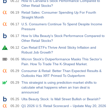
06.22
How Is Carvana's Stock Performance Compared to
Other Retail Stocks?
19:00
FED消費者信用前月比
実際
期待
前
06.19
Retail Sales: Consumer Spending Up For Fourth
USD
$​14.17 B
$​11.44 B
$​-1.08 B
Straight Month
06.17
U.S. Consumers Continue To Spend Despite Income
19:30
CFTC金投機筋ポジション
Pressure
実際
期待
前
06.17
How Is Ulta Beauty's Stock Performance Compared to
USD
197.6 K
182.1 K
Other Retail Stocks?
06.12
Can Retail ETFs Thrive Amid Sticky Inflation and
19:30
CFTC原油投機筋ポジション
Robust Job Growth?
実際
期待
前
06.05
Micron Stock's Outperformance Masks This Sector's
USD
112.4 K
120.1 K
Pain. How To Trade The K-Shaped Market.
05.29
Consumer & Retail: Better Than Expected Results &
19:30
CFTC金投機筋ポジション
Outlooks Has XRT Primed To Outperform
実際
期待
前
05.29
This strategist is using prediction-market shifts to
USD
-27.3 K
-17.2 K
calculate what happens when an Iran deal is
announced
19:30
CFTC Nasdaq 100投機筋ポジション
05.25
Ulta Beauty Stock: Is Wall Street Bullish or Bearish?
実際
期待
前
USD
05.20
Q1 2026 U.S. Retail Scorecard – Update May 20, 2026
-14.6 K
4.9 K