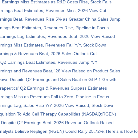
Earnings Miss Estimates as R&D Costs Rise, Stock Falls
arnings Beat Estimates, Revenues Miss, 2026 View Cut
nings Beat, Revenues Rise 5% as Greater China Sales Jump
ings Beat Estimates, Revenues Rise, Pipeline in Focus
Earnings Lag Estimates, Revenues Beat, 2026 View Raised
nings Miss Estimates, Revenues Fall Y/Y, Stock Down
arnings & Revenues Beat, 2026 Sales Outlook Cut
s Q2 Earnings Beat Estimates, Revenues Jump Y/Y
nings and Revenues Beat, '26 View Raised on Product Sales
own Despite Q2 Earnings and Sales Beat on GLP-1 Growth
apeutics' Q2 Earnings & Revenues Surpass Estimates
ings Miss as Revenues Fall to Zero, Pipeline in Focus
nings Lag, Sales Rise Y/Y, 2026 View Raised, Stock Down
quisition To Add Cell Therapy Capabilities (NASDAQ:RGEN)
espite Q2 Earnings Beat, 2026 Revenue Outlook Raised
Analysts Believe Repligen (RGEN) Could Rally 25.72%: Here's is How t