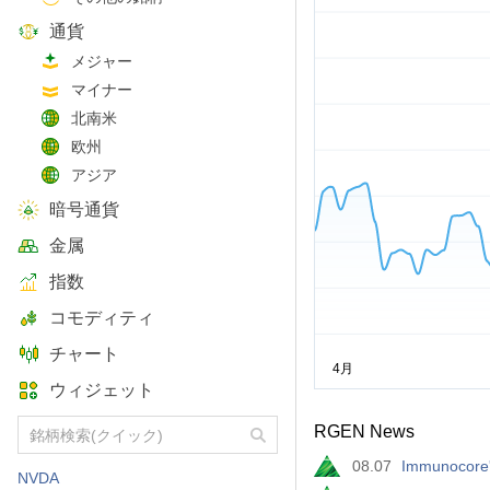
通貨
メジャー
マイナー
北南米
欧州
アジア
暗号通貨
金属
指数
コモディティ
チャート
ウィジェット
RGEN News
08.07
Immunocore'
NVDA