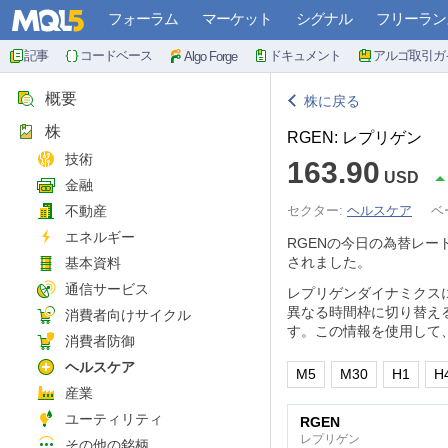
フォーラム
マーケット
シグナル
フリーラン
記事
コードベース
ドキュメント
アルゴ取引ガ
Algo Forge
概要
株に戻る
株
RGEN: レプリゲン
技術
163.90
USD
金融
不動産
セクター:
ヘルスケア
ベ
エネルギー
RGENの今日の為替レー
されました。
基本資料
通信サービス
レプリゲンダイナミクス
異なる時間枠に切り替え
消費者向けサイクル
す。この情報を使用して
消費者防御
ヘルスケア
M5
M30
H1
H
産業
ユーティリティ
RGEN
レプリゲン
その他の銘柄