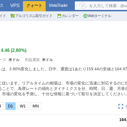
ス
VPS
クォート
MetaTrader
「
/
」を入力して検索 : @user, 
イド
アルゴリズム取引ガイド
カレンダー
Webターミナル
4.46
(
2.80%
)
ース:
米ドル
利益通貨:
米ドル
トは、
2.80%
変化しました。日中、通貨は1あたり159.44の安値と164.
に従います。リアルタイムの相場は、市場の変化に迅速に対応するのに
ることで、為替レートの傾向とダイナミクスを分、時間、日、週、月単
、市場の変化を予測し、十分な情報に基づいて取引を決定してください
4
D1
W1
MN
164