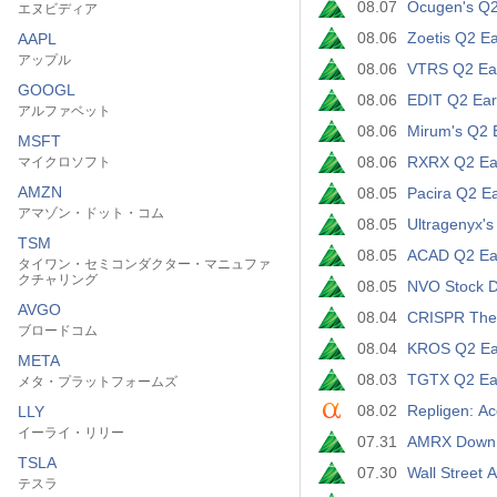
08.07
Ocugen's Q2 
エヌビディア
08.06
Zoetis Q2 E
AAPL
アップル
08.06
VTRS Q2 Ear
GOOGL
08.06
EDIT Q2 Earn
アルファベット
08.06
Mirum's Q2 
MSFT
08.06
RXRX Q2 Ear
マイクロソフト
AMZN
08.05
Pacira Q2 E
アマゾン・ドット・コム
08.05
Ultragenyx'
TSM
08.05
ACAD Q2 Ear
タイワン・セミコンダクター・マニュファ
クチャリング
08.05
NVO Stock D
AVGO
08.04
CRISPR Ther
ブロードコム
08.04
KROS Q2 Earn
META
08.03
TGTX Q2 Ear
メタ・プラットフォームズ
08.02
Repligen: Ac
LLY
イーライ・リリー
07.31
AMRX Down D
TSLA
07.30
Wall Street 
テスラ