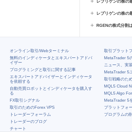
レプリゲンの株の
レプリゲンの株の
RGENの株式分割
オンライン取引/Webターミナル
取引プラット
無料のインディケータとエキスパートアドバ
MetaTrader 5
イザー
ニュース、実
プログラミングと取引に関する記事
MetaTrader 5
エキスパートアドバイザーとインディケータ
取引戦略のため
を依頼する
MQL5 Cloud N
自動売買ロボットとインディケータを購入す
る
MQL5 Algo Fo
FX取引シグナル
MetaTrader 5
取引のためのForex VPS
プラットフォ
トレーダーフォーラム
プログラムの
トレーダーのブログ
チャート