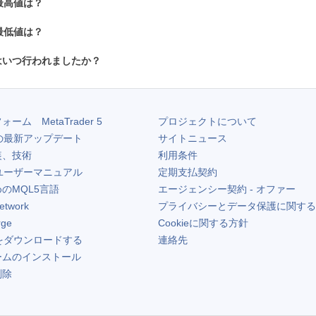
最高値は？
最低値は？
はいつ行われましたか？
フォーム
MetaTrader 5
プロジェクトについて
の最新アップデート
サイトニュース
装、技術
利用条件
ユーザーマニュアル
定期支払契約
のMQL5言語
エージェンシー契約 - オファー
etwork
プライバシーとデータ保護に関する
rge
Cookieに関する方針
をダウンロードする
連絡先
ームのインストール
削除