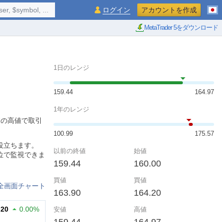
$symbol, ...
ログイン
アカウントを作成
MetaTrader 5をダウンロード
1日のレンジ
159.44
164.97
1年のレンジ
97の高値で取引
100.99
175.57
役立ちます。
以前の終値
始値
位で監視できま
159.44
160.00
。
買値
買値
全画面チャート
163.90
164.20
.20
0.00%
安値
高値