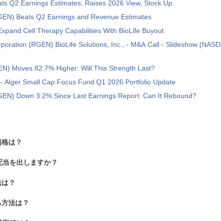
ts Q2 Earnings Estimates, Raises 2026 View, Stock Up
GEN) Beats Q2 Earnings and Revenue Estimates
Expand Cell Therapy Capabilities With BioLife Buyout
poration (RGEN) BioLife Solutions, Inc., - M&A Call - Slideshow (N
N) Moves 82.7% Higher: Will This Strength Last?
- Alger Small Cap Focus Fund Q1 2026 Portfolio Update
GEN) Down 3.2% Since Last Earnings Report: Can It Rebound?
価格は？
配当を出しますか？
法は？
る方法は？