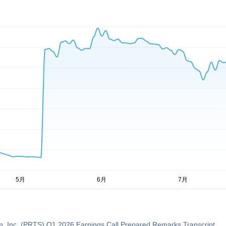
m, Inc. (PRTS) Q1 2026 Earnings Call Prepared Remarks Transcript