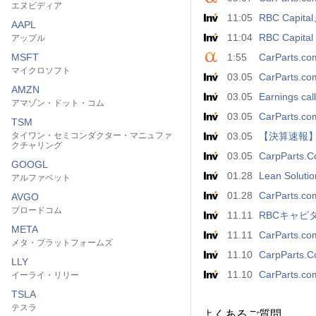
エヌビディア
11:05
RBC Cap
AAPL
11:04
RBC Capital 
アップル
MSFT
1:55
CarParts.co
マイクロソフト
03.05
CarPart
AMZN
03.05
Earnings cal
アマゾン・ドット・コム
03.05
CarParts.com
TSM
タイワン・セミコンダクター・マニュファ
03.05
【決算速報】
クチャリング
03.05
CarpParts.Co
GOOGL
01.28
Lean Solutio
アルファベット
01.28
CarParts.com
AVGO
ブロードコム
11.11
RBCキャピタ
META
11.11
CarParts.com
メタ・プラットフォームズ
11.10
CarpParts.Co
LLY
11.10
CarPar
イーライ・リリー
TSLA
テスラ
よくあるご質問