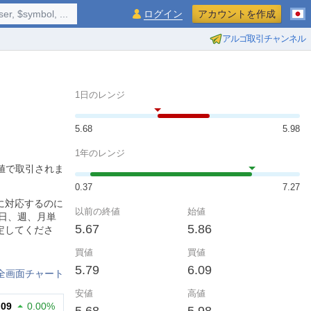
$symbol, ...
ログイン
アカウントを作成
アルゴ取引チャンネル
1日のレンジ
5.68
5.98
1年のレンジ
高値で取引されま
0.37
7.27
に対応するのに
以前の終値
始値
日、週、月単
5.67
5.86
定してくださ
買値
買値
5.79
6.09
全画面チャート
安値
高値
.09
0.00%