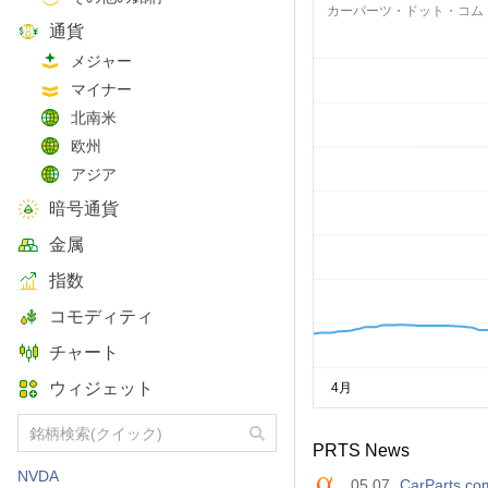
カーパーツ・ドット・コム
通貨
メジャー
マイナー
北南米
欧州
アジア
暗号通貨
金属
指数
コモディティ
チャート
ウィジェット
PRTS News
NVDA
05.07
CarParts.co