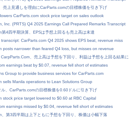
ital、売上見通しを理由にCarParts.comの目標株価を引き下げ
lowers CarParts.com stock price target on sales outlook
m, Inc. (PRTS) Q4 2025 Earnings Call Prepared Remarks Transcript
s.com第4四半期決算、EPSは予想上回るも売上高は未達
l transcript: CarParts.com Q4 2025 shows EPS beat, revenue miss
 posts narrower than feared Q4 loss, but misses on revenue
CarpParts.Com、売上高は予想を下回り、利益は予想を上回る結果に
m earnings beat by $0.07, revenue fell short of estimates
ns Group to provide business services for CarParts.com
 sells Manila operations to Lean Solutions Group
ル、CarParts.comの目標株価を0.60ドルに引き下げ
 stock price target lowered to $0.60 at RBC Capital
m earnings missed by $0.04, revenue fell short of estimates
ts.com、第3四半期は上下ともに予想を下回り、株価は小幅下落