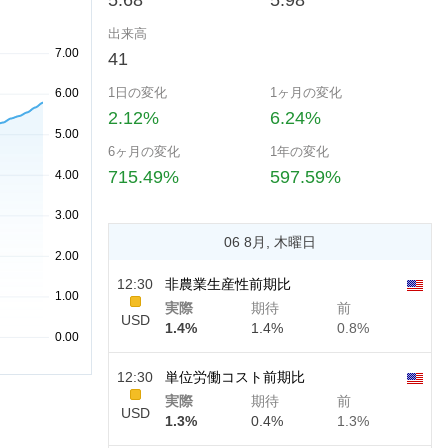
5.68
5.98
出来高
41
1日の変化
1ヶ月の変化
2.12%
6.24%
6ヶ月の変化
1年の変化
715.49%
597.59%
06 8月, 木曜日
12:30
非農業生産性前期比
実際
期待
前
USD
1.4%
1.4%
0.8%
12:30
単位労働コスト前期比
実際
期待
前
USD
1.3%
0.4%
1.3%