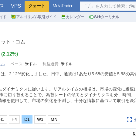
ス
VPS
クォート
MetaTrader
「
/
」を入力して検索 : @user, 
イド
アルゴリズム取引ガイド
カレンダー
Webターミナル
・ドット・コム
2
(
2.12%
)
クル
ベース:
米ドル
利益通貨:
米ドル
トは、
2.12%
変化しました。日中、通貨は1あたり5.68の安値と5.98の
ムダイナミクスに従います。リアルタイムの相場は、市場の変化に迅速
間枠に切り替えることで、為替レートの傾向とダイナミクスを分、時間、
情報を使用して、市場の変化を予測し、十分な情報に基づいて取引を決
H1
H4
D1
W1
MN
6