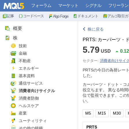
フォーラム
マーケット
シグナル
フリーラン
記事
コードベース
ドキュメント
アルゴ取引ガ
Algo Forge
概要
株に戻る
株
PRTS: カーパーツ
技術
5.79
USD
0.1
金融
不動産
セクター:
消費者向けサイ
エネルギー
PRTSの今日の為替レー
した。
基本資料
通信サービス
カーパーツ・ドット・コ
役立ちます。 異なる時
消費者向けサイクル
位で監視できます。この
消費者防御
い。
ヘルスケア
産業
M5
M15
M30
ユーティリティ
PRTS
その他の銘柄