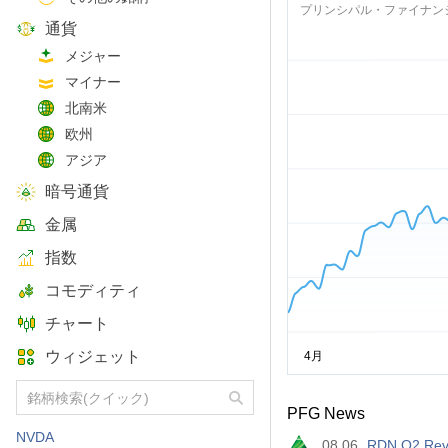
プリンシパル・ファイナン
通貨
メジャー
マイナー
北南米
欧州
アジア
暗号通貨
金属
指数
コモディティ
チャート
ウィジェット
PFG News
NVDA
08.06
RDN Q2 Reve