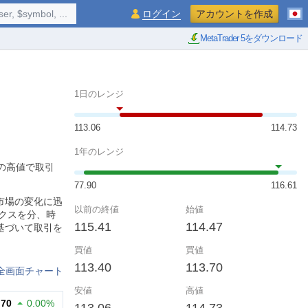
$symbol, ...
ログイン
アカウントを作成
MetaTrader 5をダウンロード
1日のレンジ
113.06
114.73
1年のレンジ
3の高値で取引
77.90
116.61
市場の変化に迅
以前の終値
始値
クスを分、時
115.41
114.47
基づいて取引を
買値
買値
113.40
113.70
全画面チャート
安値
高値
.70
0.00%