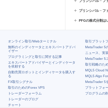
プリンシパル・フ
プリンシパル・フ
PFGの株式分割は
オンライン取引/Webターミナル
取引プラット
無料のインディケータとエキスパートアドバ
MetaTrader 5
イザー
ニュース、実
プログラミングと取引に関する記事
MetaTrader 5
エキスパートアドバイザーとインディケータ
取引戦略のため
を依頼する
MQL5 Cloud N
自動売買ロボットとインディケータを購入す
る
MQL5 Algo Fo
FX取引シグナル
MetaTrader 5
取引のためのForex VPS
プラットフォ
トレーダーフォーラム
プログラムの
トレーダーのブログ
チャート