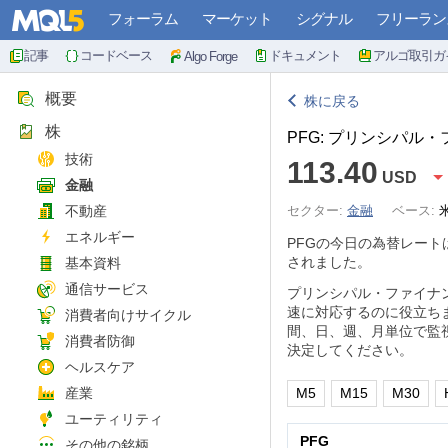
フォーラム
マーケット
シグナル
フリーラン
記事
コードベース
ドキュメント
アルゴ取引ガ
Algo Forge
概要
株に戻る
株
PFG: プリンシパル
技術
113.40
USD
金融
不動産
セクター:
金融
ベース:
エネルギー
PFGの今日の為替レート
されました。
基本資料
通信サービス
プリンシパル・ファイナ
速に対応するのに役立ち
消費者向けサイクル
間、日、週、月単位で監
消費者防御
決定してください。
ヘルスケア
産業
M5
M15
M30
ユーティリティ
PFG
その他の銘柄