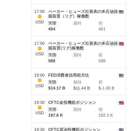
17:00
ベーカー・ヒューズ社発表の米石油採
掘装置（リグ）稼働数
USD
実際
期待
前
454
451
17:00
ベーカー・ヒューズ社発表の米石油採
掘装置(リグ)稼働数
USD
実際
期待
前
588
588
19:00
FED消費者信用前月比
実際
期待
前
USD
$​14.17 B
$​11.44 B
$​-1.08 B
19:30
CFTC金投機筋ポジション
実際
期待
前
USD
197.6 K
182.1 K
19:30
CFTC原油投機筋ポジション