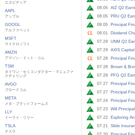
エヌビディア
08.05
AIZ Q2 Earni
AAPL
08.05
PRU Q2 Earn
アップル
GOOGL
08.05
Principal Fi
アルファベット
08.01
Dividend Ch
MSFT
07.29
UNM Q2 Earn
マイクロソフト
07.29
AXIS Capital
AMZN
アマゾン・ドット・コム
07.28
Principal Fi
TSM
07.28
Brown & Bro
タイワン・セミコンダクター・マニュファ
07.28
PFG Q2 Earn
クチャリング
07.27
Principal Fi
AVGO
ブロードコム
07.27
Principal Fi
META
07.24
Principal Fi
メタ・プラットフォームズ
07.23
Will Princip
LLY
07.22
Exploring An
イーライ・リリー
TSLA
07.21
Slide Insura
テスラ
07.20
Principal Fi