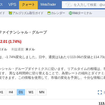
ス
VPS
クォート
MetaTrader
「
/
」を入力して検索 : @user, 
イド
アルゴリズム取引ガイド
カレンダー
Webターミナル
・ファイナンシャル・グループ
2.01
(
1.74%
)
米ドル
利益通貨:
米ドル
は、
-1.74%
変化しました。日中、通貨は1あたり113.06の安値と114.7
ンシャル・グループダイナミクスに従います。リアルタイムの相場は、
ます。 異なる時間枠に切り替えることで、為替レートの傾向とダイナミ
視できます。この情報を使用して、市場の変化を予測し、十分な情報に
H1
H4
D1
W1
MN
113