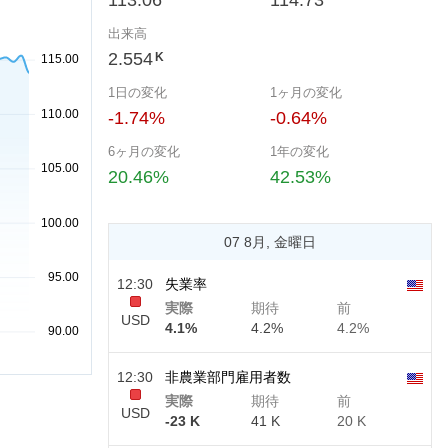
113.06
114.73
出来高
2.554
K
1日の変化
1ヶ月の変化
-1.74%
-0.64%
6ヶ月の変化
1年の変化
20.46%
42.53%
07 8月, 金曜日
12:30
失業率
実際
期待
前
USD
4.1%
4.2%
4.2%
12:30
非農業部門雇用者数
実際
期待
前
USD
-23 K
41 K
20 K