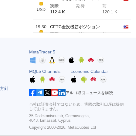
実際
期待
前
USD
112.4 K
120.1 K
19:30
CFTC金投機筋ポジション
実際
期待
前
USD
-27.3 K
-17.2 K
MetaTrader 5
19:30
CFTC Nasdaq 100投機筋ポジション
実際
期待
前
USD
-14.6 K
4.9 K
MQL5 Channels
Economic Calendar
方針
アルゴ取引ニュースを購読
当社は証券会社ではないため、実際の取引口座は提供
しておりません。
35 Dodekanisou str, Germasogeia,
4043, Limassol, Cyprus
Copyright 2000-2026,
MetaQuotes Ltd