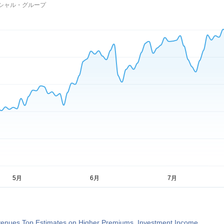
シャル・グループ
nues Top Estimates on Higher Premiums, Investment Income