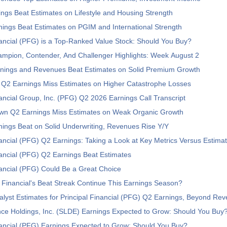
ngs Beat Estimates on Lifestyle and Housing Strength
ings Beat Estimates on PGIM and International Strength
nancial (PFG) is a Top-Ranked Value Stock: Should You Buy?
ampion, Contender, And Challenger Highlights: Week August 2
ings and Revenues Beat Estimates on Solid Premium Growth
 Q2 Earnings Miss Estimates on Higher Catastrophe Losses
nancial Group, Inc. (PFG) Q2 2026 Earnings Call Transcript
wn Q2 Earnings Miss Estimates on Weak Organic Growth
ings Beat on Solid Underwriting, Revenues Rise Y/Y
nancial (PFG) Q2 Earnings: Taking a Look at Key Metrics Versus Estima
nancial (PFG) Q2 Earnings Beat Estimates
nancial (PFG) Could Be a Great Choice
al Financial's Beat Streak Continue This Earnings Season?
alyst Estimates for Principal Financial (PFG) Q2 Earnings, Beyond R
nce Holdings, Inc. (SLDE) Earnings Expected to Grow: Should You Buy
nancial (PFG) Earnings Expected to Grow: Should You Buy?