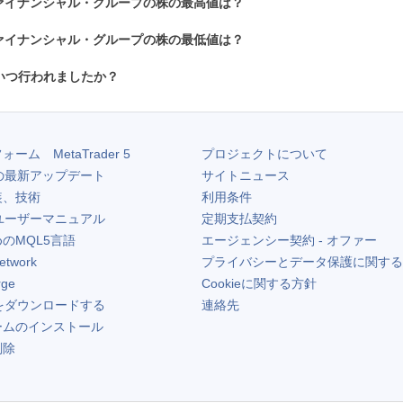
ァイナンシャル・グループの株の最高値は？
ァイナンシャル・グループの株の最低値は？
いつ行われましたか？
フォーム
MetaTrader 5
プロジェクトについて
の最新アップデート
サイトニュース
装、技術
利用条件
ユーザーマニュアル
定期支払契約
のMQL5言語
エージェンシー契約 - オファー
etwork
プライバシーとデータ保護に関する
rge
Cookieに関する方針
をダウンロードする
連絡先
ームのインストール
削除