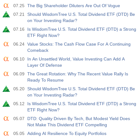
07.25
The Big Shareholder Diluters Are Out Of Vogue
07.21
Should WisdomTree U.S. Total Dividend ETF (DTD) Be
on Your Investing Radar?
07.16
Is WisdomTree U.S. Total Dividend ETF (DTD) a Strong
ETF Right Now?
06.24
Value Stocks: The Cash Flow Case For A Continuing
Comeback
06.10
In An Unsettled World, Value Investing Can Add A
Layer Of Defense
06.09
The Great Rotation: Why The Recent Value Rally Is
Ready To Resume
05.20
Should WisdomTree U.S. Total Dividend ETF (DTD) Be
on Your Investing Radar?
05.12
Is WisdomTree U.S. Total Dividend ETF (DTD) a Strong
ETF Right Now?
05.07
DTD: Quality Driven By Tech, But Modest Yield Does
Not Make This Dividend ETF Compelling
05.05
Adding AI Resilience To Equity Portfolios