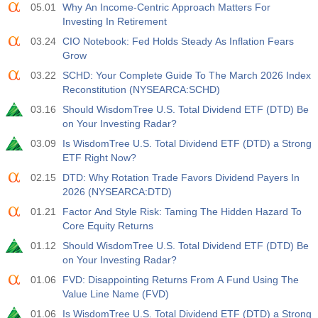
05.01
Why An Income-Centric Approach Matters For
Investing In Retirement
03.24
CIO Notebook: Fed Holds Steady As Inflation Fears
Grow
03.22
SCHD: Your Complete Guide To The March 2026 Index
Reconstitution (NYSEARCA:SCHD)
03.16
Should WisdomTree U.S. Total Dividend ETF (DTD) Be
on Your Investing Radar?
03.09
Is WisdomTree U.S. Total Dividend ETF (DTD) a Strong
ETF Right Now?
02.15
DTD: Why Rotation Trade Favors Dividend Payers In
2026 (NYSEARCA:DTD)
01.21
Factor And Style Risk: Taming The Hidden Hazard To
Core Equity Returns
01.12
Should WisdomTree U.S. Total Dividend ETF (DTD) Be
on Your Investing Radar?
01.06
FVD: Disappointing Returns From A Fund Using The
Value Line Name (FVD)
01.06
Is WisdomTree U.S. Total Dividend ETF (DTD) a Strong