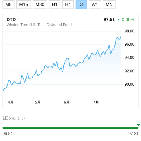
M5
M15
M30
H1
H4
D1
W1
MN
DTD
97.51
0.00%
WisdomTree U.S. Total Dividend Fund
1日のレンジ
96.84
97.21