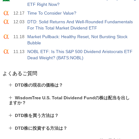
ETF Right Now?
12.17
Time To Consider Value?
12.03
DTD: Solid Returns And Well-Rounded Fundamentals
For This Total Market Dividend ETF
11.18
Market Pullback: Healthy Reset, Not Bursting Stock
Bubble
11.13
NOBL ETF: Is This S&P 500 Dividend Aristocrats ETF
Dead Weight? (BATS:NOBL)
よくあるご質問
DTD株の現在の価格は？
WisdomTree U.S. Total Dividend Fundの株は配当を出し
ますか？
DTD株を買う方法は？
DTD株に投資する方法は？