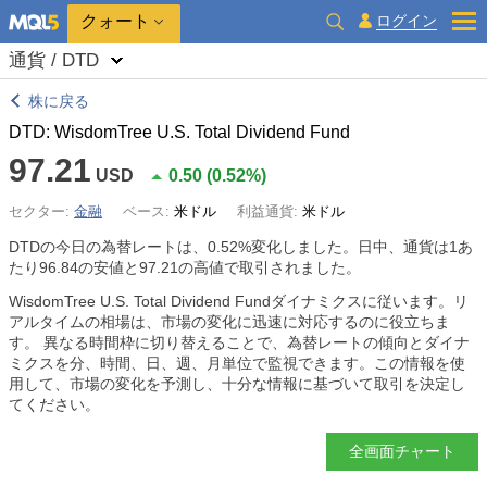
クォート
ログイン
通貨 / DTD
株に戻る
DTD: WisdomTree U.S. Total Dividend Fund
97.21
USD
0.50
(
0.52%
)
セクター:
金融
ベース:
米ドル
利益通貨:
米ドル
DTDの今日の為替レートは、
0.52%
変化しました。日中、通貨は1あ
たり96.84の安値と97.21の高値で取引されました。
WisdomTree U.S. Total Dividend Fundダイナミクスに従います。リ
アルタイムの相場は、市場の変化に迅速に対応するのに役立ちま
す。 異なる時間枠に切り替えることで、為替レートの傾向とダイナ
ミクスを分、時間、日、週、月単位で監視できます。この情報を使
用して、市場の変化を予測し、十分な情報に基づいて取引を決定し
てください。
全画面チャート