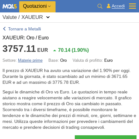
Quotazioni
Accedi
Valute / XAUEUR
Tornare a Metalli
XAUEUR: Oro / Euro
3757.11
EUR
70.14
(
1.90%
)
Settore:
Materie prime
Base:
Oro
Valuta di profitto:
Euro
Il prezzo di XAUEUR ha avuto una variazione del
1.90%
per oggi.
Durante la giornata, è stato scambiato ad un minimo di 3671.65
EUR e ad un massimo di 3775.78 EUR.
Segui le dinamiche di Oro vs Euro. Le quotazioni in tempo reale
aiutano a reagire velocemente alle variazioni di mercato. Il grafico
storico mostra come il prezzo di Oro sia cambiato in passato.
Scorrendo tra i diversi timeframe, è possibile monitorare le
tendenze e le dinamiche dei prezzi di minuti, ore, giorni, settimane e
mesi. Utilizza queste informazioni per prevedere i cambiamenti del
mercato e prendere decisioni di trading consapevoli.