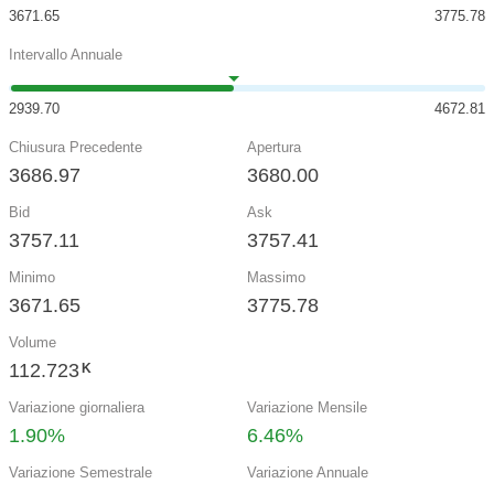
3671.65
3775.78
Intervallo Annuale
2939.70
4672.81
Chiusura Precedente
Apertura
3686.97
3680.00
Bid
Ask
3757.11
3757.41
Minimo
Massimo
3671.65
3775.78
Volume
112.723
K
Variazione giornaliera
Variazione Mensile
1.90%
6.46%
Variazione Semestrale
Variazione Annuale