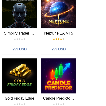
Simplify Trader VX MT5 Automated Gold EA
Neptune EA MT5
299 USD
299 USD
Gold Friday Edge
Candle Predictor MT5