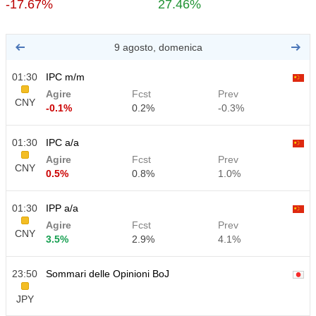
-17.67%
27.46%
9 agosto, domenica
01:30
IPC m/m
Agire
Fcst
Prev
CNY
-0.1%
0.2%
-0.3%
01:30
IPC a/a
Agire
Fcst
Prev
CNY
0.5%
0.8%
1.0%
01:30
IPP a/a
Agire
Fcst
Prev
CNY
3.5%
2.9%
4.1%
23:50
Sommari delle Opinioni BoJ
JPY