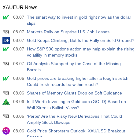
XAUEUR News
23:50
Conto Corrente non destagionalizzato
Agire
Fcst
Prev
08.07
The smart way to invest in gold right now as the dollar
JPY
¥​2290.8 B
¥​3968.3 B
slips
08.07
Markets Rally on Surprise U.S. Job Losses
23:50
Conto Corrente Rettificato
08.07
Gold Keeps Climbing, But Is the Rally on Solid Ground?
Agire
Fcst
Prev
JPY
08.07
How S&P 500 options action may help explain the rising
¥​3421.0 B
¥​3064.5 B
volatility in memory stocks
08.07
Oil Analysts Stumped by the Case of the Missing
Barrels
08.06
Gold prices are breaking higher after a tough stretch.
Could fresh records be within reach?
08.06
Shares of Memory Giants Drop on Soft Guidance
08.06
Is It Worth Investing in Gold.com (GOLD) Based on
Wall Street's Bullish Views?
08.06
‘Perps’ Are the Risky New Derivatives That Could
Amplify Stock Blowups
08.06
Gold Price Short-term Outlook: XAU/USD Breakout