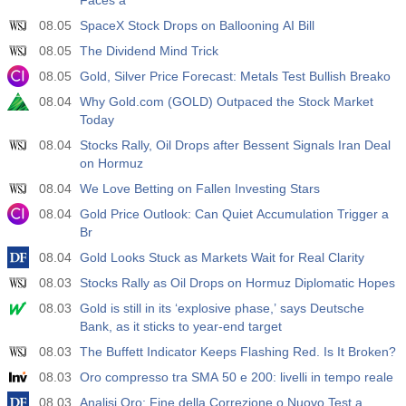
Faces a
08.05
SpaceX Stock Drops on Ballooning AI Bill
08.05
The Dividend Mind Trick
08.05
Gold, Silver Price Forecast: Metals Test Bullish Breako
08.04
Why Gold.com (GOLD) Outpaced the Stock Market
Today
08.04
Stocks Rally, Oil Drops after Bessent Signals Iran Deal
on Hormuz
08.04
We Love Betting on Fallen Investing Stars
08.04
Gold Price Outlook: Can Quiet Accumulation Trigger a
Br
08.04
Gold Looks Stuck as Markets Wait for Real Clarity
08.03
Stocks Rally as Oil Drops on Hormuz Diplomatic Hopes
08.03
Gold is still in its ‘explosive phase,’ says Deutsche
Bank, as it sticks to year-end target
08.03
The Buffett Indicator Keeps Flashing Red. Is It Broken?
08.03
Oro compresso tra SMA 50 e 200: livelli in tempo reale
08.03
Analisi Oro: Fine della Correzione o Nuovo Test a