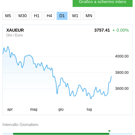
Grafico a schermo intero
M5
M30
H1
H4
D1
W1
MN
XAUEUR
3757.41
0.00%
Oro / Euro
Intervallo Giornaliero