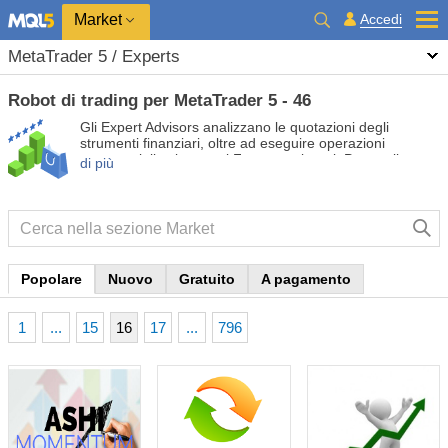
Market
Accedi
MetaTrader 5 / Experts
Robot di trading per MetaTrader 5 - 46
Gli Expert Advisors analizzano le quotazioni degli
strumenti finanziari, oltre ad eseguire operazioni
commerciali sui mercati Forex e azionari. Prova gli
di più
Expert Advisors gratuiti e a pagamento in modo da
automatizzare il tuo trading e renderlo più redditizio.
Popolare
Nuovo
Gratuito
A pagamento
1
...
15
16
17
...
796