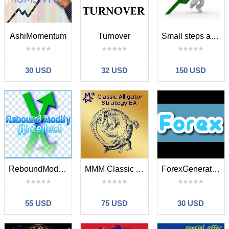
AshiMomentum
Turnover
Small steps are big peaks
30 USD
32 USD
150 USD
ReboundModifyIntellect
MMM Classic Alligator EA
ForexGenerated
55 USD
75 USD
30 USD