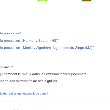
 la population"
e la population : Harmony Search (HS)"
e la population : Monkey Algorithm, Algorithme du Singe (MA)"
 locaux ?
qui tombent le mieux dans les extrema locaux (sommets).
nées des extrémités de ses aiguilles.
L'Apprentissage Automatique dans le