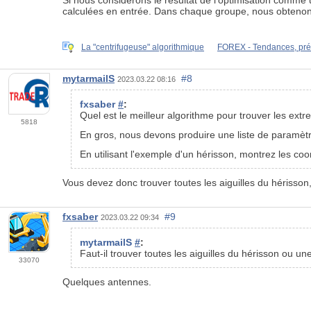
calculées en entrée. Dans chaque groupe, nous obtenons 
La "centrifugeuse" algorithmique
FOREX - Tendances, pré
mytarmailS
#8
2023.03.22 08:16
fxsaber
#
:
Quel est le meilleur algorithme pour trouver les ext
5818
En gros, nous devons produire une liste de paramètr
En utilisant l'exemple d'un hérisson, montrez les co
Vous devez donc trouver toutes les aiguilles du hérisson
fxsaber
#9
2023.03.22 09:34
mytarmailS
#
:
Faut-il trouver toutes les aiguilles du hérisson ou u
33070
Quelques antennes.