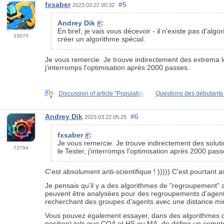
fxsaber
#5
2023.03.22 00:32
Andrey Dik
#
:
En bref, je vais vous décevoir - il n'existe pas d'al
33070
créer un algorithme spécial.
Je vous remercie. Je trouve indirectement des extrema lo
j'interromps l'optimisation après 2000 passes.
Discussion of article "Population
Questions des débutant
Andrey Dik
#6
2023.03.22 05:25
fxsaber
#
:
Je vous remercie. Je trouve indirectement des soluti
73794
le Tester, j'interromps l'optimisation après 2000 pass
C'est absolument anti-scientifique ! ))))) C'est pourtant a
Je pensais qu'il y a des algorithmes de "regroupement" 
peuvent être analysées pour des regroupements d'agents
recherchant des groupes d'agents avec une distance mi
Vous pouvez également essayer, dans des algorithmes de 
position) tels que COA et HS ou MA, de définir un compteu