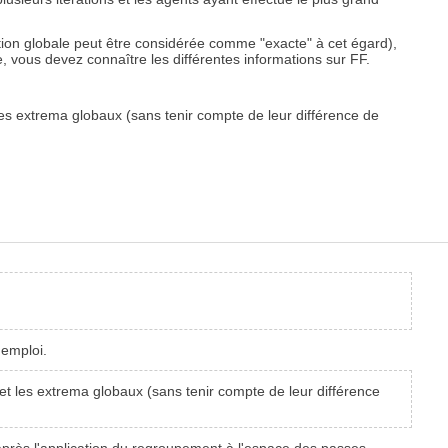
lution globale peut être considérée comme "exacte" à cet égard),
e, vous devez connaître les différentes informations sur FF.
 les extrema globaux (sans tenir compte de leur différence de
'emploi.
 et les extrema globaux (sans tenir compte de leur différence
après l'application du regroupement à l'espace des passes