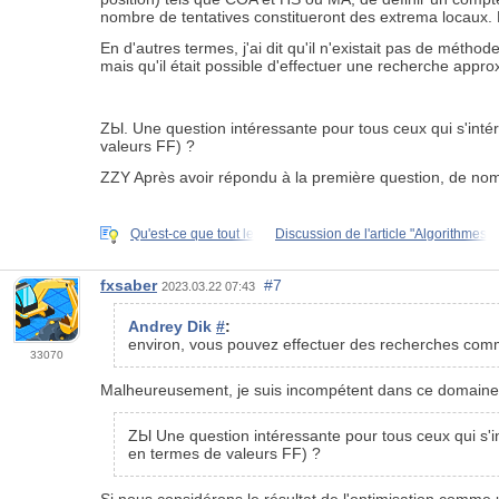
nombre de tentatives constitueront des extrema locaux. 
En d'autres termes, j'ai dit qu'il n'existait pas de méth
mais qu'il était possible d'effectuer une recherche appro
ZЫ. Une question intéressante pour tous ceux qui s'intére
valeurs FF) ?
ZZY Après avoir répondu à la première question, de no
Qu'est-ce que tout le
Discussion de l'article "Algorithmes
fxsaber
#7
2023.03.22 07:43
Andrey Dik
#
:
environ, vous pouvez effectuer des recherches comm
33070
Malheureusement, je suis incompétent dans ce domaine et
ZЫ Une question intéressante pour tous ceux qui s'int
en termes de valeurs FF) ?
Si nous considérons le résultat de l'optimisation comme