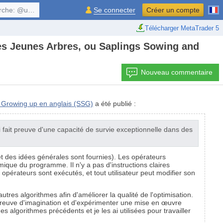
, $symbol, ...
Se connecter
Créer un compte
Télécharger MetaTrader 5
des Jeunes Arbres, ou Saplings Sowing and
Nouveau commentaire
d Growing up en anglais (SSG)
a été publié :
 fait preuve d'une capacité de survie exceptionnelle dans des
s et des idées générales sont fournies). Les opérateurs
mique du programme. Il n'y a pas d'instructions claires
 opérateurs sont exécutés, et tout utilisateur peut modifier son
res algorithmes afin d'améliorer la qualité de l'optimisation.
preuve d'imagination et d'expérimenter une mise en œuvre
s algorithmes précédents et je les ai utilisées pour travailler