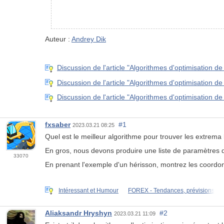
Auteur :
Andrey Dik
Discussion de l'article "Algorithmes d'optimisation de
Discussion de l'article "Algorithmes d'optimisation d
Discussion de l'article "Algorithmes d'optimisation d
fxsaber
#1
2023.03.21 08:25
Quel est le meilleur algorithme pour trouver les extrema
En gros, nous devons produire une liste de paramètres 
33070
En prenant l'exemple d'un hérisson, montrez les coordon
Intéressant et Humour
FOREX - Tendances, prévisions
Aliaksandr Hryshyn
#2
2023.03.21 11:09