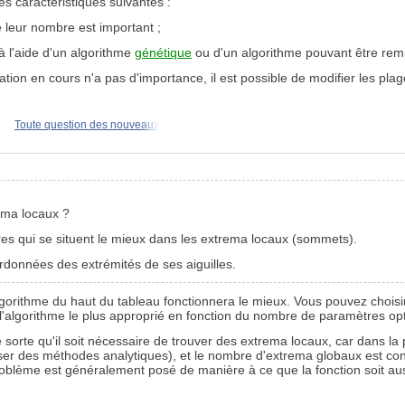
les caractéristiques suivantes :
 leur nombre est important ;
 l'aide d'un algorithme
génétique
ou d'un algorithme pouvant être remp
ation en cours n'a pas d'importance, il est possible de modifier les plage
Toute question des nouveaux
rema locaux ?
es qui se situent le mieux dans les extrema locaux (sommets).
rdonnées des extrémités de ses aiguilles.
gorithme du haut du tableau fonctionnera le mieux. Vous pouvez choisir 
ir l'algorithme le plus approprié en fonction du nombre de paramètres o
e sorte qu'il soit nécessaire de trouver des extrema locaux, car dans l
'utiliser des méthodes analytiques), et le nombre d'extrema globaux est c
e problème est généralement posé de manière à ce que la fonction soit 