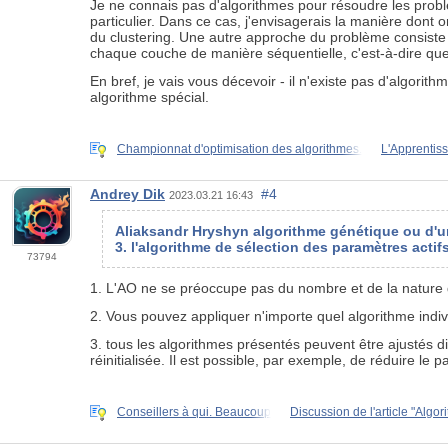
Je ne connais pas d'algorithmes pour résoudre les problè
particulier. Dans ce cas, j'envisagerais la manière dont 
du clustering. Une autre approche du problème consiste 
chaque couche de manière séquentielle, c'est-à-dire que
En bref, je vais vous décevoir - il n'existe pas d'algori
algorithme spécial.
Championnat d'optimisation des algorithmes.
L'Apprentis
Andrey Dik
#4
2023.03.21 16:43
Aliaksandr Hryshyn algorithme génétique ou d'un
3. l'algorithme de sélection des paramètres actifs
73794
1. L'AO ne se préoccupe pas du nombre et de la nature d
2. Vous pouvez appliquer n'importe quel algorithme indi
3. tous les algorithmes présentés peuvent être ajustés dir
réinitialisée. Il est possible, par exemple, de réduire 
Conseillers à qui. Beaucoup
Discussion de l'article "Algo