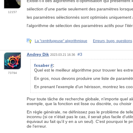
Existe-t-il des algorithmes d'optimisation qui présentent 
sélection d'une partie seulement des paramètres lorsque
12157
les paramètres sélectionnés sont optimisés uniquement à
l'algorithme de sélection des paramètres actifs pour l'itér
La "centrifugeuse" algorithmique
Erreurs, bugs, questions
Andrey Dik
#3
2023.03.21 16:36
fxsaber
#
:
Quel est le meilleur algorithme pour trouver les ext
73794
En gros, nous devons produire une liste de paramètr
En prenant l'exemple d'un hérisson, montrez les coo
Pour toute tâche de recherche globale, n'importe quel al
exemple, que la fonction est lisse ou discrète, ou chois
En règle générale, ne définissez pas le problème de tell
inconnu (si ce n'était pas le cas, il serait plus facile d
équivaut au fait qu'il y en a un seul). C'est pourquoi l
de l'erreur.