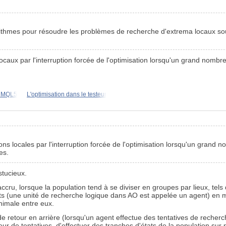
gorithmes pour résoudre les problèmes de recherche d'extrema locaux sou
caux par l'interruption forcée de l'optimisation lorsqu'un grand nombre
s MQL5
L'optimisation dans le testeur
ons locales par l'interruption forcée de l'optimisation lorsqu'un grand 
es.
stucieux.
accru, lorsque la population tend à se diviser en groupes par lieux, t
 (une unité de recherche logique dans AO est appelée un agent) en mes
nimale entre eux.
retour en arrière (lorsqu'un agent effectue des tentatives de recherch
r de tentatives, d'effectuer des tranches d'états de la population sur p