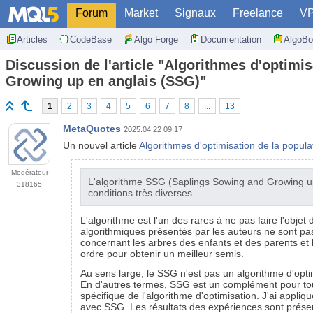
Forum
Market
Signaux
Freelance
V
Articles
CodeBase
Algo Forge
Documentation
AlgoBo
Discussion de l'article "Algorithmes d'optimi
Growing up en anglais (SSG)"
1
2
3
4
5
6
7
8
...
13
MetaQuotes
2025.04.22 09:17
Un nouvel article
Algorithmes d'optimisation de la popul
Modérateur
L'algorithme SSG (Saplings Sowing and Growing up) 
318165
conditions très diverses.
L'algorithme est l'un des rares à ne pas faire l'objet
algorithmiques présentés par les auteurs ne sont pas
concernant les arbres des enfants et des parents et l
ordre pour obtenir un meilleur semis.
Au sens large, le SSG n'est pas un algorithme d'opti
En d'autres termes, SSG est un complément pour tou
spécifique de l'algorithme d'optimisation. J'ai appliq
avec SSG. Les résultats des expériences sont présent