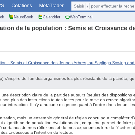
PS
Cotations
MetaTrader
Saisir
/
pour effectuer la recherche: @user
ok
NeuroBook
Calendrier
WebTerminal
sation de la population : Semis et Croissance 
ation : Semis et Croissance des Jeunes Arbres, ou Saplings Sowing an
s'inspire de l'un des organismes les plus résistants de la planète, qui
 d'une description claire de la part des auteurs (seules des disposition
 non plus des instructions toutes faites pour la mise en œuvre algorith
eur interaction. Il n'y a aucune exigence quant à l'ordre dans lequel les
misation, mais un ensemble général de règles conçu pour compléter d'aut
t algorithme de population évolutionnaire, ce qui me permet de faire 
ué certaines de mes réflexions et de mes expériences lors de l'écriture de
és ci-dessous à l'intention du lecteur.