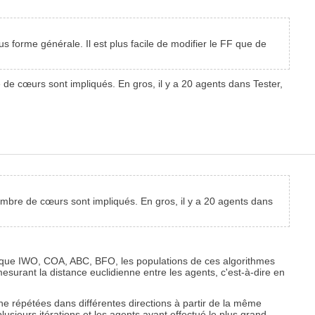
s forme générale. Il est plus facile de modifier le FF que de
 de cœurs sont impliqués. En gros, il y a 20 agents dans Tester,
nombre de cœurs sont impliqués. En gros, il y a 20 agents dans
els que IWO, COA, ABC, BFO, les populations de ces algorithmes
urant la distance euclidienne entre les agents, c'est-à-dire en
e répétées dans différentes directions à partir de la même
lusieurs itérations et les agents ayant effectué le plus grand