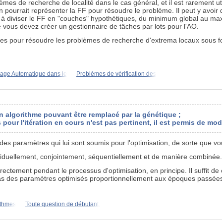
mes de recherche de localité dans le cas général, et il est rarement u
on pourrait représenter la FF pour résoudre le problème. Il peut y avoi
à diviser le FF en "couches" hypothétiques, du minimum global au maxi
 vous devez créer un gestionnaire de tâches par lots pour l'AO.
thmes pour résoudre les problèmes de recherche d'extrema locaux sous fo
sage Automatique dans le
Problèmes de vérification des
 algorithme pouvant être remplacé par la génétique ;
 pour l'itération en cours n'est pas pertinent, il est permis de modi
es paramètres qui lui sont soumis pour l'optimisation, de sorte que vo
viduellement, conjointement, séquentiellement et de manière combinée. 
ectement pendant le processus d'optimisation, en principe. Il suffit de c
le pas des paramètres optimisés proportionnellement aux époques passée
rithmes
Toute question de débutant,