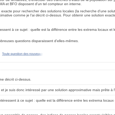
MA et BFO disposent d'un tel compteur en interne.
ode exacte pour rechercher des solutions locales (la recherche d'une so
ximative comme je l'ai décrit ci-dessus. Pour obtenir une solution exact
ssent à ce sujet : quelle est la différence entre les extrema locaux et
mbreuses questions disparaissent d'elles-mêmes.
Toute question des nouveaux
e décrit ci-dessus.
 je suis donc intéressé par une solution approximative mais prête à l
éressent à ce sujet : quelle est la différence entre les extrema locaux
 un ensemble de passes, des indices de passes locales seront visibles 