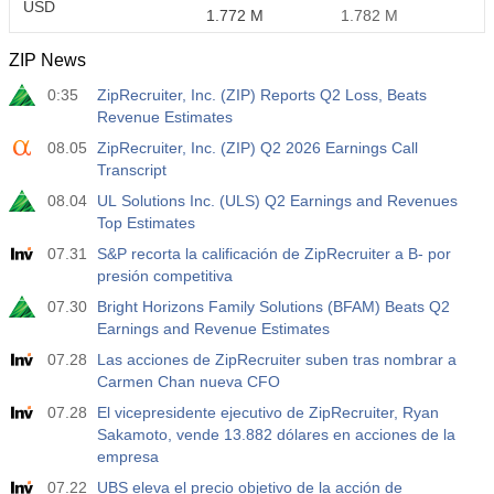
USD
1.772 M
1.782 M
ZIP News
0:35
ZipRecruiter, Inc. (ZIP) Reports Q2 Loss, Beats
Revenue Estimates
08.05
ZipRecruiter, Inc. (ZIP) Q2 2026 Earnings Call
Transcript
08.04
UL Solutions Inc. (ULS) Q2 Earnings and Revenues
Top Estimates
07.31
S&P recorta la calificación de ZipRecruiter a B- por
presión competitiva
07.30
Bright Horizons Family Solutions (BFAM) Beats Q2
Earnings and Revenue Estimates
07.28
Las acciones de ZipRecruiter suben tras nombrar a
Carmen Chan nueva CFO
07.28
El vicepresidente ejecutivo de ZipRecruiter, Ryan
Sakamoto, vende 13.882 dólares en acciones de la
empresa
07.22
UBS eleva el precio objetivo de la acción de