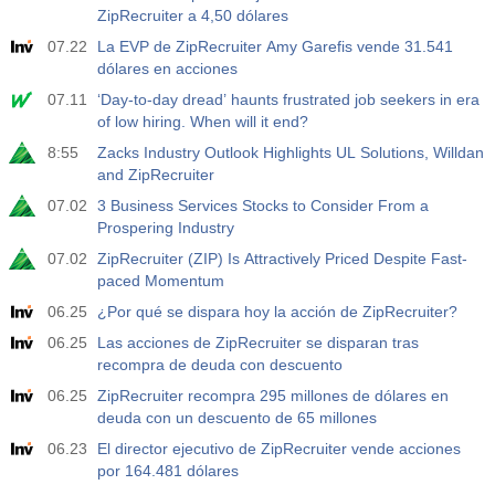
ZipRecruiter a 4,50 dólares
07.22
La EVP de ZipRecruiter Amy Garefis vende 31.541
dólares en acciones
07.11
‘Day-to-day dread’ haunts frustrated job seekers in era
of low hiring. When will it end?
8:55
Zacks Industry Outlook Highlights UL Solutions, Willdan
and ZipRecruiter
07.02
3 Business Services Stocks to Consider From a
Prospering Industry
07.02
ZipRecruiter (ZIP) Is Attractively Priced Despite Fast-
paced Momentum
06.25
¿Por qué se dispara hoy la acción de ZipRecruiter?
06.25
Las acciones de ZipRecruiter se disparan tras
recompra de deuda con descuento
06.25
ZipRecruiter recompra 295 millones de dólares en
deuda con un descuento de 65 millones
06.23
El director ejecutivo de ZipRecruiter vende acciones
por 164.481 dólares