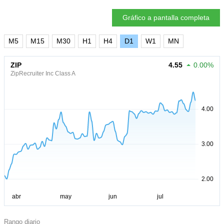
Gráfico a pantalla completa
M5
M15
M30
H1
H4
D1
W1
MN
ZIP
4.55
0.00%
ZipRecruiter Inc Class A
Rango diario