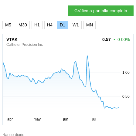
Gráfico a pantalla completa
M5
M30
H1
H4
D1
W1
MN
VTAK
0.57
0.00%
Catheter Precision Inc
Rango diario