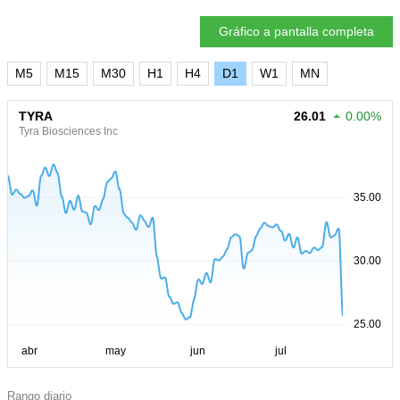
Gráfico a pantalla completa
M5
M15
M30
H1
H4
D1
W1
MN
TYRA
26.01
0.00%
Tyra Biosciences Inc
Rango diario