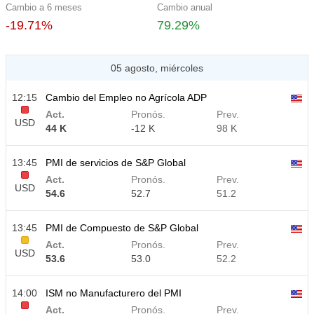
Cambio a 6 meses
Cambio anual
-19.71%
79.29%
05 agosto, miércoles
12:15
Cambio del Empleo no Agrícola ADP
Act.
Pronós.
Prev.
USD
44 K
-12 K
98 K
13:45
PMI de servicios de S&P Global
Act.
Pronós.
Prev.
USD
54.6
52.7
51.2
13:45
PMI de Compuesto de S&P Global
Act.
Pronós.
Prev.
USD
53.6
53.0
52.2
14:00
ISM no Manufacturero del PMI
Act.
Pronós.
Prev.