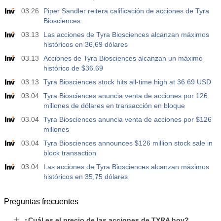
20:05
Discurso de la Gobernadora de la Fed, Lisa Cook
03.26
Piper Sandler reitera calificación de acciones de Tyra
Act.
Pronós.
Prev.
USD
Biosciences
03.13
Las acciones de Tyra Biosciences alcanzan máximos
históricos en 36,69 dólares
03.13
Acciones de Tyra Biosciences alcanzan un máximo
histórico de $36.69
03.13
Tyra Biosciences stock hits all-time high at 36.69 USD
03.04
Tyra Biosciences anuncia venta de acciones por 126
millones de dólares en transacción en bloque
03.04
Tyra Biosciences anuncia venta de acciones por $126
millones
03.04
Tyra Biosciences announces $126 million stock sale in
block transaction
03.04
Las acciones de Tyra Biosciences alcanzan máximos
históricos en 35,75 dólares
Preguntas frecuentes
¿Cuál es el precio de las acciones de TYRA hoy?