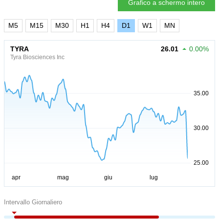
Grafico a schermo intero
M5
M15
M30
H1
H4
D1
W1
MN
TYRA
26.01
0.00%
Tyra Biosciences Inc
Intervallo Giornaliero