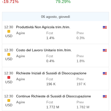
-19.71%
79.29%
06 agosto, giovedì
12:30
Produttività Non Agricola trim./trim.
Agire
Fcst
Prev
USD
1.4%
0.3%
12:30
Costo del Lavoro Unitario trim./trim.
Agire
Fcst
Prev
USD
0.4%
1.8%
12:30
Richieste Iniziali di Sussidi di Disoccupazione
Agire
Fcst
Prev
USD
196 K
197 K
12:30
Continue Richieste di Sussidi di Disoccupazione
Agire
Fcst
Prev
USD
1.772 M
1.782 M