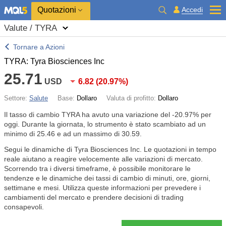
Quotazioni
Accedi
Valute / TYRA
Tornare a Azioni
TYRA: Tyra Biosciences Inc
25.71
USD
6.82
(
20.97%
)
Settore:
Salute
Base:
Dollaro
Valuta di profitto:
Dollaro
Il tasso di cambio TYRA ha avuto una variazione del
-20.97%
per
oggi. Durante la giornata, lo strumento è stato scambiato ad un
minimo di 25.46 e ad un massimo di 30.59.
Segui le dinamiche di Tyra Biosciences Inc. Le quotazioni in tempo
reale aiutano a reagire velocemente alle variazioni di mercato.
Scorrendo tra i diversi timeframe, è possibile monitorare le
tendenze e le dinamiche dei tassi di cambio di minuti, ore, giorni,
settimane e mesi. Utilizza queste informazioni per prevedere i
cambiamenti del mercato e prendere decisioni di trading
consapevoli.