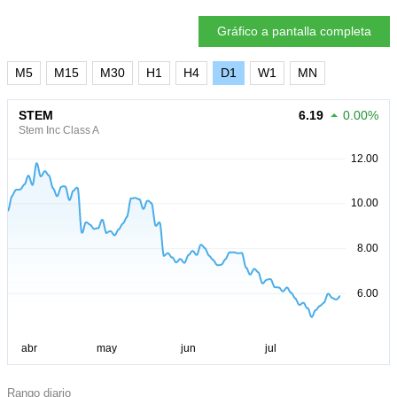
Gráfico a pantalla completa
M5
M15
M30
H1
H4
D1
W1
MN
STEM
6.19
0.00%
Stem Inc Class A
Rango diario