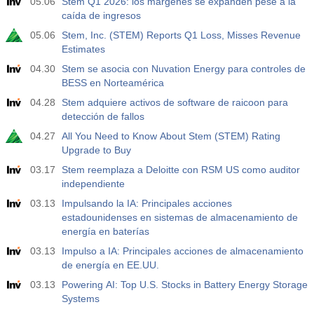
05.06
Stem Q1 2026: los márgenes se expanden pese a la
caída de ingresos
05.06
Stem, Inc. (STEM) Reports Q1 Loss, Misses Revenue
Estimates
04.30
Stem se asocia con Nuvation Energy para controles de
BESS en Norteamérica
04.28
Stem adquiere activos de software de raicoon para
detección de fallos
04.27
All You Need to Know About Stem (STEM) Rating
Upgrade to Buy
03.17
Stem reemplaza a Deloitte con RSM US como auditor
independiente
03.13
Impulsando la IA: Principales acciones
estadounidenses en sistemas de almacenamiento de
energía en baterías
03.13
Impulso a IA: Principales acciones de almacenamiento
de energía en EE.UU.
03.13
Powering AI: Top U.S. Stocks in Battery Energy Storage
Systems