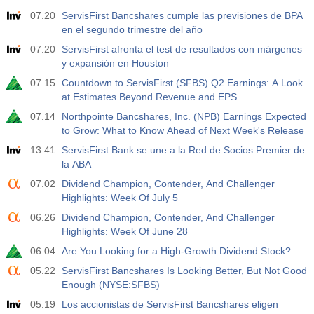
07.20
ServisFirst Bancshares cumple las previsiones de BPA
en el segundo trimestre del año
07.20
ServisFirst afronta el test de resultados con márgenes
y expansión en Houston
07.15
Countdown to ServisFirst (SFBS) Q2 Earnings: A Look
at Estimates Beyond Revenue and EPS
07.14
Northpointe Bancshares, Inc. (NPB) Earnings Expected
to Grow: What to Know Ahead of Next Week's Release
13:41
ServisFirst Bank se une a la Red de Socios Premier de
la ABA
07.02
Dividend Champion, Contender, And Challenger
Highlights: Week Of July 5
06.26
Dividend Champion, Contender, And Challenger
Highlights: Week Of June 28
06.04
Are You Looking for a High-Growth Dividend Stock?
05.22
ServisFirst Bancshares Is Looking Better, But Not Good
Enough (NYSE:SFBS)
05.19
Los accionistas de ServisFirst Bancshares eligen