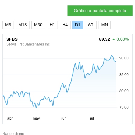
Gráfico a pantalla completa
M5
M15
M30
H1
H4
D1
W1
MN
SFBS
89.32
0.00%
ServisFirst Bancshares Inc
Rango diario