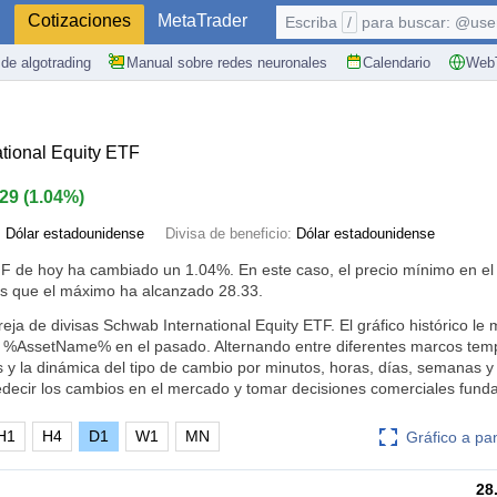
S
Cotizaciones
MetaTrader
Escriba
/
para buscar: @user,
de algotrading
Manual sobre redes neuronales
Calendario
WebT
tional Equity ETF
.29
(
1.04%
)
:
Dólar estadounidense
Divisa de beneficio:
Dólar estadounidense
HF de hoy ha cambiado un
1.04%
. En este caso, el precio mínimo en e
as que el máximo ha alcanzado 28.33.
reja de divisas Schwab International Equity ETF. El gráfico histórico l
e %AssetName% en el pasado. Alternando entre diferentes marcos tem
s y la dinámica del tipo de cambio por minutos, horas, días, semanas 
edecir los cambios en el mercado y tomar decisiones comerciales fun
H1
H4
D1
W1
MN
Gráfico a pa
28