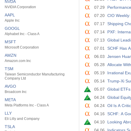
NVDA
NVIDIA Corporation
07.29
Performance 
AAPL
07.20
CIO Weekly:
Apple Inc
07.17
Shipping Cho
GOOGL
07.14
PXF: Intern
Alphabet Inc - Class A
07.13
Global Leadi
MSFT
Microsoft Corporation
07.01
SCHF Has A 
AMZN
06.03
Jensen Huang
Amazon.com Inc
05.28
Allocate Wit
TSM
05.19
Irrational E
Taiwan Semiconductor Manufacturing
Company Ltd
05.14
Trump-Xi Su
AVGO
05.07
Global ETFs 
Broadcom Inc
04.24
Global Equit
META
Meta Platforms Inc - Class A
04.24
Oil Is A Cri
LLY
04.16
SCHF: A Go
Eli Lilly and Company
04.10
Looking Abro
TSLA
04.06
Indicators S