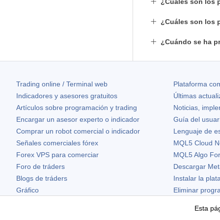
¿Cuáles son los p
¿Cuáles son los 
¿Cuándo se ha pr
Trading online / Terminal web
Plataforma com
Indicadores y asesores gratuitos
Últimas actual
Artículos sobre programación y trading
Noticias, impl
Encargar un asesor experto o indicador
Guía del usuar
Comprar un robot comercial o indicador
Lenguaje de e
Señales comerciales fórex
MQL5 Cloud N
Forex VPS para comerciar
MQL5 Algo Fo
Foro de tráders
Descargar Met
Blogs de tráders
Instalar la pla
Gráfico
Eliminar prog
Widgets gratuitos
Esta pág