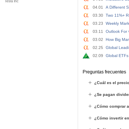
Tesla Inc
04.01
A Different 
03.30
Two 11%+ Re
03.23
Weekly Mark
03.11
Outlook For 
03.02
How Big Mar
02.25
Global Leadi
02.09
Global ETFs 
Preguntas frecuentes
¿Cuál es el prec
¿Se pagan divide
¿Cómo comprar a
¿Cómo invertir e