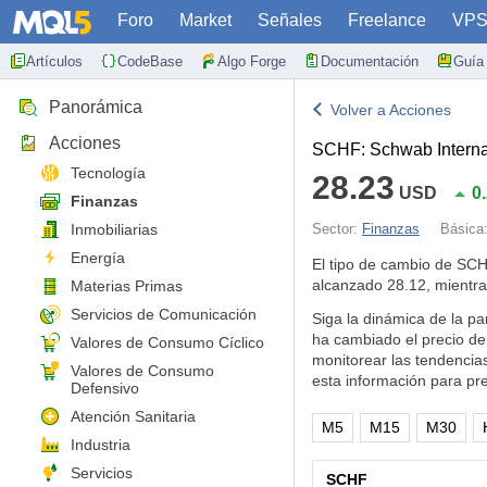
Foro
Market
Señales
Freelance
VP
Artículos
CodeBase
Algo Forge
Documentación
Guía 
Panorámica
Volver a Acciones
Acciones
SCHF: Schwab Interna
Tecnología
28.23
USD
0
Finanzas
Inmobiliarias
Sector:
Finanzas
Básica
Energía
El tipo de cambio de SC
alcanzado 28.12, mientr
Materias Primas
Servicios de Comunicación
Siga la dinámica de la pa
ha cambiado el precio d
Valores de Consumo Cíclico
monitorear las tendencia
Valores de Consumo
esta información para pr
Defensivo
Atención Sanitaria
M5
M15
M30
Industria
Servicios
SCHF