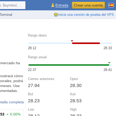
 $symbol, ...
Entrada
Crear una cuenta
erminal
Inicie una versión de prueba del VPS
Rango diario
28.12
28.33
Rango anual
l mercado ha
22.37
28.41
e mostrará cómo
Cierres anteriores
Open
porales, podrá
27.94
28.30
y meses. Use
damentadas.
Bid
Ask
28.23
28.53
ntalla completa
Low
High
.53
0.00%