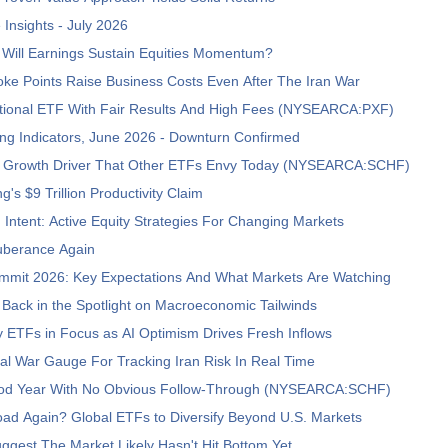
Insights - July 2026
 Will Earnings Sustain Equities Momentum?
ke Points Raise Business Costs Even After The Iran War
ational ETF With Fair Results And High Fees (NYSEARCA:PXF)
ng Indicators, June 2026 - Downturn Confirmed
Growth Driver That Other ETFs Envy Today (NYSEARCA:SCHF)
's $9 Trillion Productivity Claim
h Intent: Active Equity Strategies For Changing Markets
xuberance Again
mmit 2026: Key Expectations And What Markets Are Watching
Back in the Spotlight on Macroeconomic Tailwinds
y ETFs in Focus as AI Optimism Drives Fresh Inflows
tical War Gauge For Tracking Iran Risk In Real Time
od Year With No Obvious Follow-Through (NYSEARCA:SCHF)
ad Again? Global ETFs to Diversify Beyond U.S. Markets
uggest The Market Likely Hasn't Hit Bottom Yet