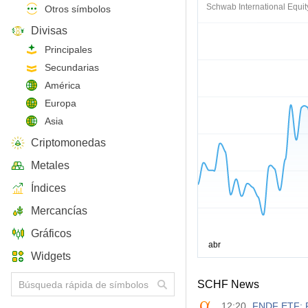
Schwab International Equi
Otros símbolos
Divisas
Principales
Secundarias
América
Europa
Asia
Criptomonedas
Metales
Índices
Mercancías
Gráficos
Widgets
SCHF News
12:20
FNDF ETF: P