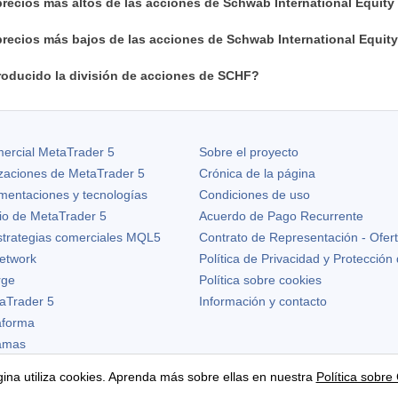
recios más altos de las acciones de Schwab International Equit
precios más bajos de las acciones de Schwab International Equit
oducido la división de acciones de SCHF?
ercial MetaTrader 5
Sobre el proyecto
izaciones de
MetaTrader 5
Crónica de la página
ementaciones y tecnologías
Condiciones de uso
io de MetaTrader 5
Acuerdo de Pago Recurrente
strategias comerciales MQL5
Contrato de Representación - Ofer
etwork
Política de Privacidad y Protección
rge
Política sobre cookies
aTrader 5
Información y contacto
taforma
ramas
ina utiliza cookies. Aprenda más sobre ellas en nuestra
Política sobre