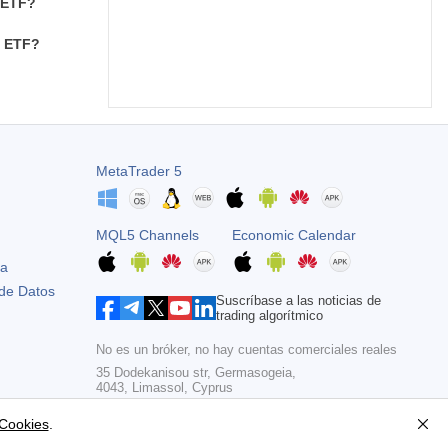
y ETF?
y ETF?
MetaTrader 5
MQL5 Channels
Economic Calendar
ta
 de Datos
Suscríbase a las noticias de
trading algorítmico
No es un bróker, no hay cuentas comerciales reales
35 Dodekanisou str, Germasogeia,
4043, Limassol, Cyprus
Copyright 2000-2026,
MetaQuotes Ltd
 Cookies
.