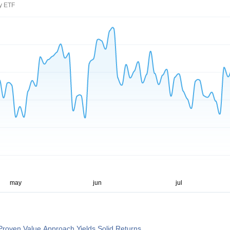
ty ETF
roven Value Approach Yields Solid Returns