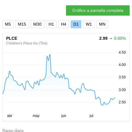
Gráfico a pantalla completa
M5
M15
M30
H1
H4
D1
W1
MN
PLCE
2.99
0.00%
Children's Place Inc (The)
Rango diario