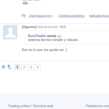
-BB-
¿Qué pasa si crees
Comercio armónico
Indicador de 
[Удален]
#10
2010.04.29 10:50
EuroTrader
wrote
>>
sistema técnico simple y robusto
Eso es lo que me gusta ver :)
1
2
3
4
Trading online / Terminal web
Plataforma com