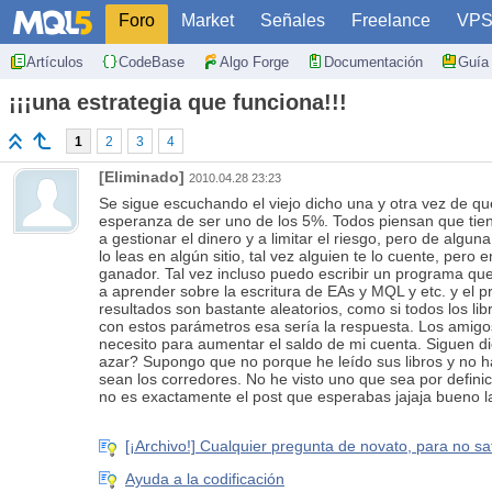
Foro
Market
Señales
Freelance
VP
Artículos
CodeBase
Algo Forge
Documentación
Guía 
¡¡¡una estrategia que funciona!!!
1
2
3
4
[Eliminado]
2010.04.28 23:23
Se sigue escuchando el viejo dicho una y otra vez de q
esperanza de ser uno de los 5%. Todos piensan que tien
a gestionar el dinero y a limitar el riesgo, pero de alg
lo leas en algún sitio, tal vez alguien te lo cuente, pe
ganador. Tal vez incluso puedo escribir un programa qu
a aprender sobre la escritura de EAs y MQL y etc. y el 
resultados son bastante aleatorios, como si todos los lib
con estos parámetros esa sería la respuesta. Los amigos 
necesito para aumentar el saldo de mi cuenta. Siguen di
azar? Supongo que no porque he leído sus libros y no h
sean los corredores. No he visto uno que sea por definic
no es exactamente el post que esperabas jajaja bueno la
[¡Archivo!] Cualquier pregunta de novato, para no satu
Ayuda a la codificación