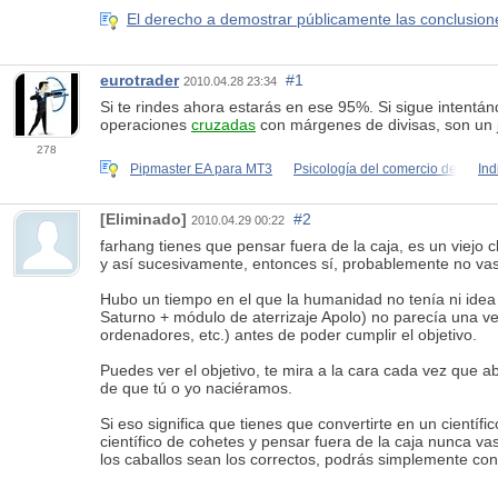
El derecho a demostrar públicamente las conclusiones
eurotrader
#1
2010.04.28 23:34
Si te rindes ahora estarás en ese 95%. Si sigue intentá
operaciones
cruzadas
con márgenes de divisas, son un 
278
Pipmaster EA para MT3
Psicología del comercio de
Ind
[Eliminado]
#2
2010.04.29 00:22
farhang tienes que pensar fuera de la caja, es un viejo c
y así sucesivamente, entonces sí, probablemente no vas
Hubo un tiempo en el que la humanidad no tenía ni idea 
Saturno + módulo de aterrizaje Apolo) no parecía una v
ordenadores, etc.) antes de poder cumplir el objetivo.
Puedes ver el objetivo, te mira a la cara cada vez que 
de que tú o yo naciéramos.
Si eso significa que tienes que convertirte en un científ
científico de cohetes y pensar fuera de la caja nunca v
los caballos sean los correctos, podrás simplemente con