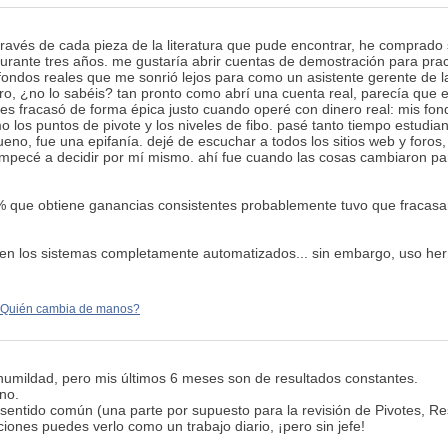
través de cada pieza de la literatura que pude encontrar, he comprado
durante tres años. me gustaría abrir cuentas de demostración para pra
ondos reales que me sonrió lejos para como un asistente gerente de la 
o, ¿no lo sabéis? tan pronto como abrí una cuenta real, parecía que e
s fracasó de forma épica justo cuando operé con dinero real: mis fon
o los puntos de pivote y los niveles de fibo. pasé tanto tiempo estud
bueno, fue una epifanía. dejé de escuchar a todos los sitios web y foros,
pecé a decidir por mí mismo. ahí fue cuando las cosas cambiaron par
 que obtiene ganancias consistentes probablemente tuvo que fracasar..
e en los sistemas completamente automatizados... sin embargo, uso he
Quién cambia de manos?
humildad, pero mis últimos 6 meses son de resultados constantes.
no.
l sentido común (una parte por supuesto para la revisión de Pivotes, R
iones puedes verlo como un trabajo diario, ¡pero sin jefe!