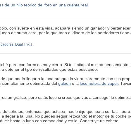
 de un hilo teórico del foro en una cuenta real
ndolo, con suerte en esta vida, acabará siendo un ganador y pertenece
juego de suma cero, por lo que todo el dinero de los perdedores tien
icadores: Dual Trix 15
liché pero con forex es muy cierto. Si te limitas al mismo pensamiento 
 a obtener el tipo de resultados que estás buscando.
de que podía llegar a la luna aunque la viera claramente con sus propi
ersión altamente optimizada del
galeón
o la
locomotora de vapor
. Tuvi
abres un gráfico, pero estás loco si crees que vas a conseguirlo optim
ico de cohetes, entonces que así sea, nadie dijo que iba a ser fácil, pe
as a llegar a la luna. No puedes seguir retocando el motor de tu coche
ducir hasta la luna con comodidad y estilo. Construye un cohete.