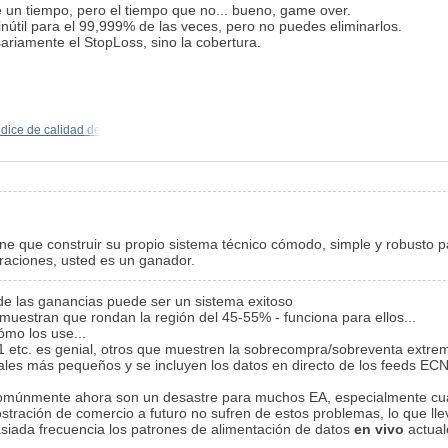
e un tiempo, pero el tiempo que no... bueno, game over.
inútil para el 99,999% de las veces, pero no puedes eliminarlos.
ariamente el StopLoss, sino la cobertura.
ndice de calidad de
 tiene que construir su propio sistema técnico cómodo, simple y robusto
raciones, usted es un ganador.
 de las ganancias puede ser un sistema exitoso
uestran que rondan la región del 45-55% - funciona para ellos...
ómo los use...
/R1 etc. es genial, otros que muestren la sobrecompra/sobreventa ext
les más pequeños y se incluyen los datos en directo de los feeds EC
 comúnmente ahora son un desastre para muchos EA, especialmente cua
stración de comercio a futuro no sufren de estos problemas, lo que llev
iada frecuencia los patrones de alimentación de datos
en vivo
actual