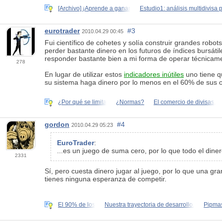
[Archivo] ¡Aprende a ganar
Estudio1: análisis multidivisa 
eurotrader
#3
2010.04.29 00:45
Fui científico de cohetes y solía construir grandes ro
perder bastante dinero en los futuros de índices bursáti
responder bastante bien a mi forma de operar técnicame
278
En lugar de utilizar estos
indicadores inútiles
uno tiene q
su sistema haga dinero por lo menos en el 60% de sus 
¿Por qué se limita
¿Normas?
El comercio de divisas,
gordon
#4
2010.04.29 05:23
EuroTrader
:
...es un juego de suma cero, por lo que todo el din
2331
Sí, pero cuesta dinero jugar al juego, por lo que una gr
tienes ninguna esperanza de competir.
El 90% de los
Nuestra trayectoria de desarrollo.
Pipmas