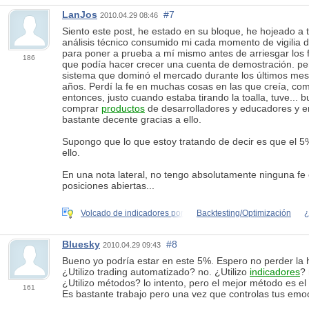
LanJos
#7
2010.04.29 08:46
Siento este post, he estado en su bloque, he hojeado a 
análisis técnico consumido mi cada momento de vigilia 
para poner a prueba a mí mismo antes de arriesgar los f
186
que podía hacer crecer una cuenta de demostración. per
sistema que dominó el mercado durante los últimos mese
años. Perdí la fe en muchas cosas en las que creía, com
entonces, justo cuando estaba tirando la toalla, tuve... 
comprar
productos
de desarrolladores y educadores y em
bastante decente gracias a ello.
Supongo que lo que estoy tratando de decir es que el 5%
ello.
En una nota lateral, no tengo absolutamente ninguna f
posiciones abiertas...
Volcado de indicadores por
Backtesting/Optimización
¿
Bluesky
#8
2010.04.29 09:43
Bueno yo podría estar en este 5%. Espero no perder la 
¿Utilizo trading automatizado? no. ¿Utilizo
indicadores
? 
¿Utilizo métodos? lo intento, pero el mejor método es e
161
Es bastante trabajo pero una vez que controlas tus emoc