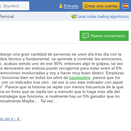
 $symbol, ...
Entrada
Crear una cuenta
erminal
Canal sobre trading algorítmico
Nuevo comentario
mbargo una gran cantidad de personas se unen día tras día con la
sis técnico y fundamental, se aprende a controlar las emociones,
lo, acabas siendo uno de ese 95%. entonces algo te golpea, tal vez
a que demuestre ser exitosa puedo recogerme para estar entre el 5%
rá emociones involucradas y voy a hacer muy buen dinero. Empiezas
e funcionar bien en todos los años de
backtesting
. parece que los
con un indicador tras otro...tal vez si uso este indicador con aquel
e". Parece que la historia se repite con menos frecuencia de la que
ria en forex que se repita tan a menudo que lo haga más allá del
 estrategia que funciona, si realmente hay un 5% ganador que no
ntualmente.Maybe.... Tal vez....
 sin ti - 4.