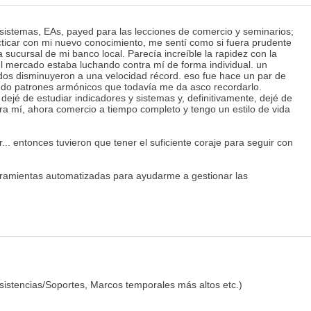
 sistemas, EAs, payed para las lecciones de comercio y seminarios;
cticar con mi nuevo conocimiento, me sentí como si fuera prudente
sucursal de mi banco local. Parecía increíble la rapidez con la
l mercado estaba luchando contra mí de forma individual. un
dos disminuyeron a una velocidad récord. eso fue hace un par de
iando patrones armónicos que todavía me da asco recordarlo.
 dejé de estudiar indicadores y sistemas y, definitivamente, dejé de
a mí, ahora comercio a tiempo completo y tengo un estilo de vida
. entonces tuvieron que tener el suficiente coraje para seguir con
rramientas automatizadas para ayudarme a gestionar las
esistencias/Soportes, Marcos temporales más altos etc.)