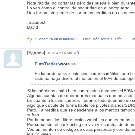
Nota rápida: no cortar las pérdidas puede ir bien durant
Lo veo como el control de seguridad en el aeropuerto... 
Una forma inteligente de cortar las pérdidas no es neces
¡Saludos!
David
"Cobertura en el mercado
Discusión sobre el artículo
Í
[Удален]
#9
2010.04.29 10:48
EuroTrader
wrote
>>
En lugar de utilizar estos indicadores inútiles, uno
sistema haga dinero al menos en el 60% de sus ope
Si las pérdidas están bien controladas entonces el 50%
Algunas cuentas de operadores manuales que he visto, m
En cuanto a los indicadores - bueno, todo depende de c
Algo que calcule de forma fiable los pivotes diarios/S1
Pero... a medida que se desciende a los marcos tempora
sufren.
Por lo menos, los diferenciales variables que tenemos
Por supuesto, el backtesting en vivo y los datos de demo
Veo un montón de código de otras personas y con demas
Mis 2c valen