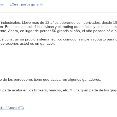
para
¿Quién puede ganar de
bots industriales. Llevo más de 12 años operando con derivados, desde
les. Entonces descubrí las divisas y el trading automático y es mucho m
nte. Ahora, en lugar de perder 50 grands al año, el año pasado sólo 
ue construir su propio sistema técnico cómodo, simple y robusto para
operaciones usted es un ganador.
ero de los perdedores tiene que acabar en algunos ganadores.
an parte acaba en los brokers, bancos, etc. Y una gran parte de los "j
ter EA para MT3