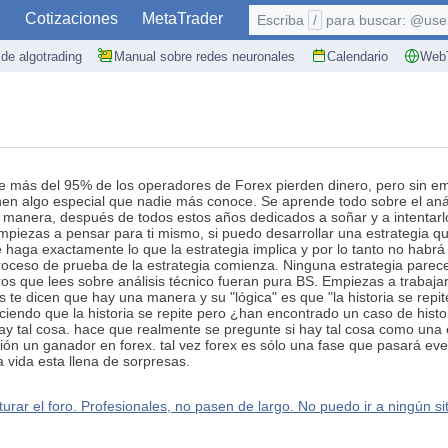
S
Cotizaciones
MetaTrader
Escriba
/
para buscar: @user,
de algotrading
Manual sobre redes neuronales
Calendario
WebT
ue más del 95% de los operadores de Forex pierden dinero, pero sin e
en algo especial que nadie más conoce. Se aprende todo sobre el análi
una manera, después de todos estos años dedicados a soñar y a intentar
ro empiezas a pensar para ti mismo, si puedo desarrollar una estrategi
e haga exactamente lo que la estrategia implica y por lo tanto no hab
proceso de prueba de la estrategia comienza. Ninguna estrategia parec
ros que lees sobre análisis técnico fueran pura BS. Empiezas a trabajar 
te dicen que hay una manera y su "lógica" es que "la historia se repit
ciendo que la historia se repite pero ¿han encontrado un caso de histo
ay tal cosa. hace que realmente se pregunte si hay tal cosa como una
ión un ganador en forex. tal vez forex es sólo una fase que pasará eve
 vida esta llena de sorpresas.
rar el foro. Profesionales, no pasen de largo. No puedo ir a ningún sitio