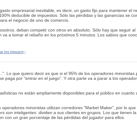
sto empresarial inevitable, es decir, un gasto fijo para mantener el n
 100% deducible de impuestos. Sólo las pérdidas y las ganancias se con
 para el negocio de uno de comercio.
sotros, deban competir con otros en absoluto. Sólo hay que seguir al
n va a tomar el rebaño en los próximos 5 minutos. Los sabios que cono
r los impuestos
..". Lo que quiero decir es que si el 95% de los operadores minoristas 
 paga por "entrar en el juego". Y otra parte va a parar a los operador
stadísticas no están ampliamente disponibles para el público en cuanto 
 operadores minoristas utilizan corredores "Market Maker", por lo que
rs son inteligentes: dividen a sus clientes en grupos. Los que tienen 
 con un gran porcentaje de las pérdidas del jugador para ellos.