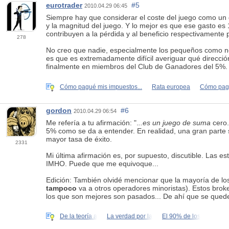
eurotrader
#5
2010.04.29 06:45
Siempre hay que considerar el coste del juego como un ga
y la magnitud del juego. Y lo mejor es que ese gasto es
contribuyen a la pérdida y al beneficio respectivamente
278
No creo que nadie, especialmente los pequeños como no
es que es extremadamente difícil averiguar qué direcció
finalmente en miembros del Club de Ganadores del 5%.
Cómo pagué mis impuestos...
Rata europea
Cómo paga
gordon
#6
2010.04.29 06:54
Me refería a tu afirmación: ".
..es un juego de suma
cero.
5% como se da a entender. En realidad, una gran parte se
mayor tasa de éxito.
2331
Mi última afirmación es, por supuesto, discutible. Las e
IMHO. Puede que me equivoque...
Edición: También olvidé mencionar que la mayoría de los
tampoco
va a otros operadores minoristas). Estos broke
los que son mejores son pasados... De ahí que se queden
De la teoría a
La verdad por la
El 90% de los