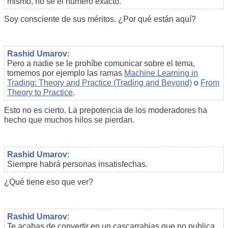
mismo, no sé el número exacto.
Soy consciente de sus méritos. ¿Por qué están aquí?
Rashid Umarov
:
Pero a nadie se le prohíbe comunicar sobre el tema,
tomemos por ejemplo las ramas
Machine Learning in
Trading: Theory and Practice (Trading and Beyond)
o
From
Theory to Practice
.
Esto no es cierto. La prepotencia de los moderadores ha
hecho que muchos hilos se pierdan.
Rashid Umarov
:
Siempre habrá personas insatisfechas.
¿Qué tiene eso que ver?
Rashid Umarov
:
Te acabas de convertir en un cascarrabias que no publica