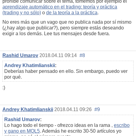
prohíbe comunicar sobre el tema, tomemos por ejemplo el
aprendizaje automático en el trading: teoría y práctica
(trading y no sólo)
o
de la teoría a la práctica
.
No eres más que un vago que no publica nada por sí mismo
(¿hay algo que publicar?), pero siempre estás deseando
exigir a los demás. Lee tus mensajes desde fuera.
Rashid Umarov
2018.04.11 09:14
#8
Andrey Khatimlianskii
:
Deberías haber pensado en ello. Sin embargo, puedo ver
por qué.
:)
Andrey Khatimlianskii
2018.04.11 09:26
#9
Rashid Umarov
:
Lo hago todo el tiempo - ofrezco ideas en la rama
,
escribo
y gano en MQL5
. Además he escrito 30-50 artículos yo