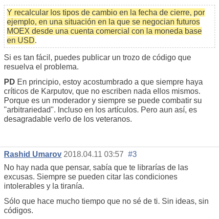
Y recalcular los tipos de cambio en la fecha de cierre, por
ejemplo, en una situación en la que se negocian futuros
MOEX desde una cuenta comercial con la moneda base
en USD
.
Si es tan fácil, puedes publicar un trozo de código que
resuelva el problema.
PD
En principio, estoy acostumbrado a que siempre haya
críticos de Karputov, que no escriben nada ellos mismos.
Porque es un moderador y siempre se puede combatir su
"arbitrariedad". Incluso en los artículos. Pero aun así, es
desagradable verlo de los veteranos.
Rashid Umarov
2018.04.11 03:57
#3
No hay nada que pensar, sabía que te librarías de las
excusas. Siempre se pueden citar las condiciones
intolerables y la tiranía.
Sólo que hace mucho tiempo que no sé de ti. Sin ideas, sin
códigos.