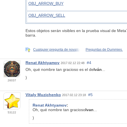
OBJ_ARROW_BUY
OBJ_ARROW_SELL
Estos objetos serán visibles en la prueba visual de Met
barra.
Cualquier pregunta de novato,
Preguntas de Dummies.
Renat Akhtyamov
#4
2017.02.12 22:48
Oh, qué nombre tan gracioso es el de
Iván
...
)
26037
Vitaly Muzichenko
#5
2017.02.12 23:18
Renat Akhtyamov
:
Oh, qué nombre tan gracioso
Ivan
...
53122
)