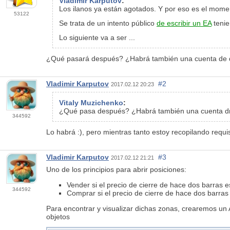
Vladimir Karputov
:
Los ilanos ya están agotados. Y por eso es el momen
53122
Se trata de un intento público
de escribir un EA
tenie
Lo siguiente va a ser ...
¿Qué pasará después? ¿Habrá también una cuenta de 
Vladimir Karputov
#2
2017.02.12 20:23
Vitaly Muzichenko
:
¿Qué pasa después? ¿Habrá también una cuenta d
344592
Lo habrá :), pero mientras tanto estoy recopilando requi
Vladimir Karputov
#3
2017.02.12 21:21
Uno de los principios para abrir posiciones:
Vender si el precio de cierre de hace dos barras 
344592
Comprar si el precio de cierre de hace dos barras f
Para encontrar y visualizar dichas zonas, crearemos un A
objetos