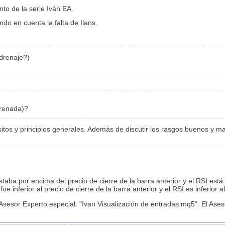
to de la serie Iván EA.
ndo en cuenta la falta de Ilans.
drenaje?)
renada)?
sitos y principios generales. Además de discutir los rasgos buenos y ma
estaba por encima del precio de cierre de la barra anterior y el RSI es
ue inferior al precio de cierre de la barra anterior y el RSI es inferi
sesor Experto especial: "Ivan Visualización de entradas.mq5". El Aseso