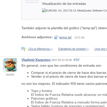
Visualización de las entradas
También adjunto la plantilla del gráfico ("temp.tpl") obte
Archivos adjuntos:
temp.tpl
1141 kb
¿Es la diferencia de
Estrategia de empleo no
Una vez 
Vladimir Karputov
#10
2017.02.13 15:49
En general, creo que las condiciones de entrada son
Comprar si el precio de cierre de hace dos barras
344592
Vender si el precio de cierre de hace dos barras e
no son los mejores. El indicador RSI tiene varios patron
Tops y fondos
El Índice de Fuerza Relativa suele alcanzar un m
Patrones gráficos
El Índice de Fuerza Relativa a menudo forma patr
Swing fallido (ruptura de soportes y resistencias)