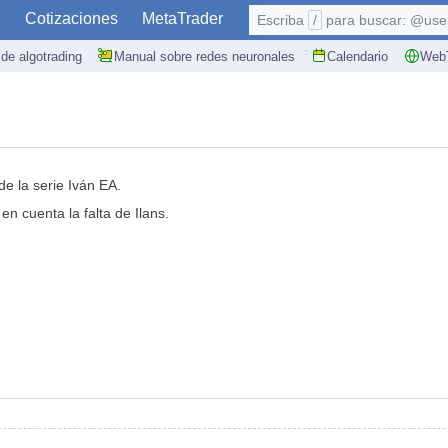
S
Cotizaciones
MetaTrader
Escriba
/
para buscar: @user,
de algotrading
Manual sobre redes neuronales
Calendario
WebT
e la serie Iván EA.
en cuenta la falta de Ilans.