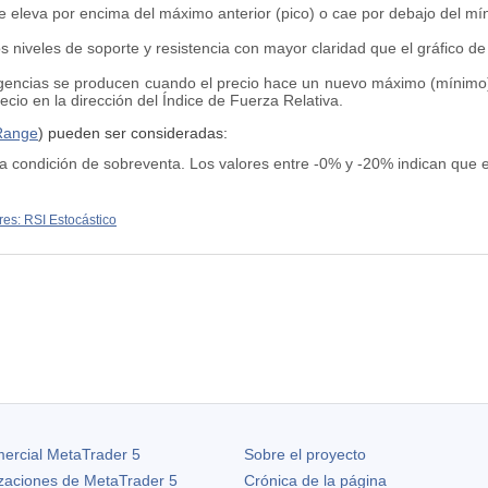
 eleva por encima del máximo anterior (pico) o cae por debajo del mín
os niveles de soporte y resistencia con mayor claridad que el gráfico de
gencias se producen cuando el precio hace un nuevo máximo (mínimo)
ecio en la dirección del Índice de Fuerza Relativa.
 Range
)
pueden ser consideradas:
na condición de sobreventa. Los valores entre -0% y -20% indican que
res: RSI Estocástico
ercial MetaTrader 5
Sobre el proyecto
izaciones de
MetaTrader 5
Crónica de la página