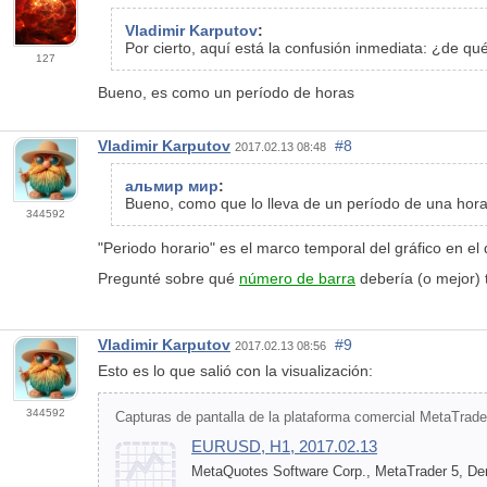
Vladimir Karputov
:
Por cierto, aquí está la confusión inmediata: ¿de qu
127
Bueno, es como un período de horas
Vladimir Karputov
#8
2017.02.13 08:48
альмир мир
:
Bueno, como que lo lleva de un período de una hor
344592
"Periodo horario" es el marco temporal del gráfico en el
Pregunté sobre qué
número de barra
debería (o mejor) t
Vladimir Karputov
#9
2017.02.13 08:56
Esto es lo que salió con la visualización:
344592
Capturas de pantalla de la plataforma comercial MetaTrade
EURUSD, H1, 2017.02.13
MetaQuotes Software Corp., MetaTrader 5, D