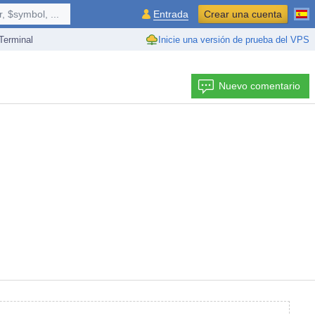
 $symbol, ...
Entrada
Crear una cuenta
erminal
Inicie una versión de prueba del VPS
Nuevo comentario