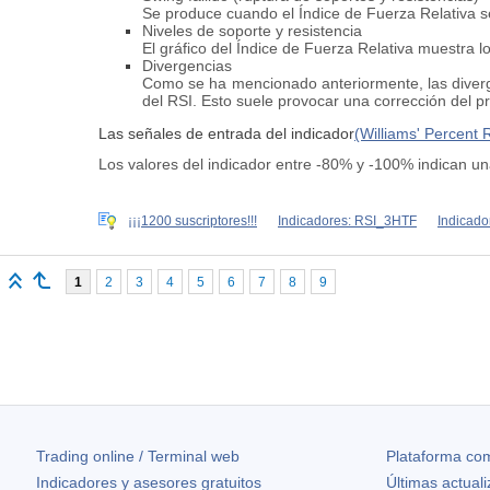
Se produce cuando el Índice de Fuerza Relativa se
Niveles de soporte y resistencia
El gráfico del Índice de Fuerza Relativa muestra l
Divergencias
Como se ha mencionado anteriormente, las diver
del RSI. Esto suele provocar una corrección del pr
Las señales de entrada del indicador
(Williams' Percent
Los valores del indicador entre -80% y -100% indican u
¡¡¡1200 suscriptores!!!
Indicadores: RSI_3HTF
Indicado
1
2
3
4
5
6
7
8
9
Trading online / Terminal web
Plataforma com
Indicadores y asesores gratuitos
Últimas actual