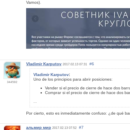
Vamos).
Vladimir Karputov
#6
2017.02.13 07:31
Vladimir Karputov
:
Uno de los principios para abrir posiciones:
344592
Vender si el precio de cierre de hace dos barr
Comprar si el precio de cierre de hace dos barr
...
Por cierto, esto es inmediatamente confuso: ¿de qué ba
альмир мир
#7
2017.02.13 07:52