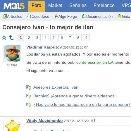
Foro
Market
Señales
Freelance
VP
Artículos
CodeBase
Algo Forge
Documentación
Guía 
Consejero Ivan - lo mejor de ilan
1
2
3
4
5
6
7
8
9
Vladimir Karputov
2017.02.12 20:07
Los ilanos ya están agotados. Y por eso es el momento d
Se trata de un intento público
de escribir un EA
teniendo 
344592
El siguiente va a ser ...
Asesores Expertos: Ivan
[Archivo] ¡Aprende a ganar dinero aldeanos!
¿Has visto lo que ha aparecido en la parte superior?
Vitaly Muzichenko
#1
2017.02.12 20:20