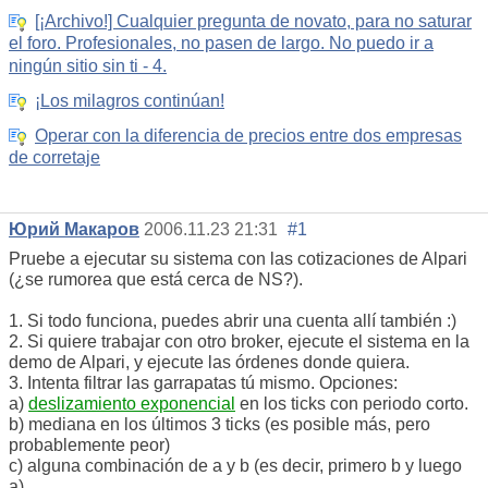
[¡Archivo!] Cualquier pregunta de novato, para no saturar
el foro. Profesionales, no pasen de largo. No puedo ir a
ningún sitio sin ti - 4.
¡Los milagros continúan!
Operar con la diferencia de precios entre dos empresas
de corretaje
Юрий Макаров
2006.11.23 21:31
#1
Pruebe a ejecutar su sistema con las cotizaciones de Alpari
(¿se rumorea que está cerca de NS?).
1. Si todo funciona, puedes abrir una cuenta allí también :)
2. Si quiere trabajar con otro broker, ejecute el sistema en la
demo de Alpari, y ejecute las órdenes donde quiera.
3. Intenta filtrar las garrapatas tú mismo. Opciones:
a)
deslizamiento exponencial
en los ticks con periodo corto.
b) mediana en los últimos 3 ticks (es posible más, pero
probablemente peor)
c) alguna combinación de a y b (es decir, primero b y luego
a)