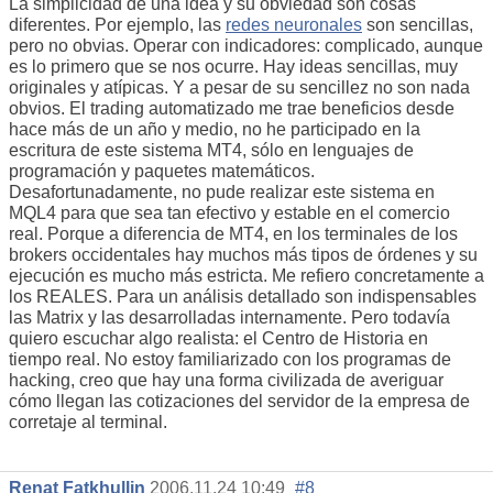
La simplicidad de una idea y su obviedad son cosas
diferentes. Por ejemplo, las
redes neuronales
son sencillas,
pero no obvias. Operar con indicadores: complicado, aunque
es lo primero que se nos ocurre. Hay ideas sencillas, muy
originales y atípicas. Y a pesar de su sencillez no son nada
obvios. El trading automatizado me trae beneficios desde
hace más de un año y medio, no he participado en la
escritura de este sistema MT4, sólo en lenguajes de
programación y paquetes matemáticos.
Desafortunadamente, no pude realizar este sistema en
MQL4 para que sea tan efectivo y estable en el comercio
real. Porque a diferencia de MT4, en los terminales de los
brokers occidentales hay muchos más tipos de órdenes y su
ejecución es mucho más estricta. Me refiero concretamente a
los REALES. Para un análisis detallado son indispensables
las Matrix y las desarrolladas internamente. Pero todavía
quiero escuchar algo realista: el Centro de Historia en
tiempo real. No estoy familiarizado con los programas de
hacking, creo que hay una forma civilizada de averiguar
cómo llegan las cotizaciones del servidor de la empresa de
corretaje al terminal.
Renat Fatkhullin
2006.11.24 10:49
#8