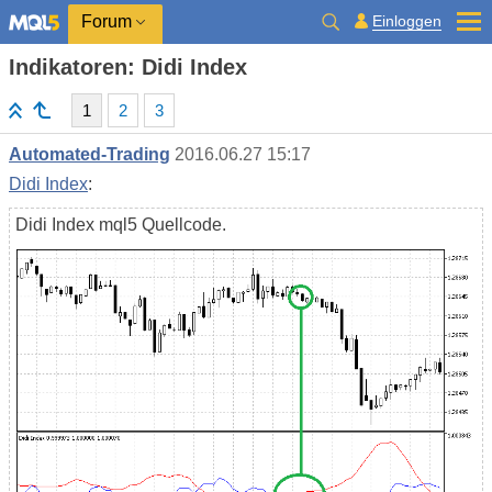
Einloggen
Forum
Indikatoren: Didi Index
1
2
3
Automated-Trading
2016.06.27 15:17
Didi Index
:
Didi Index mql5 Quellcode.