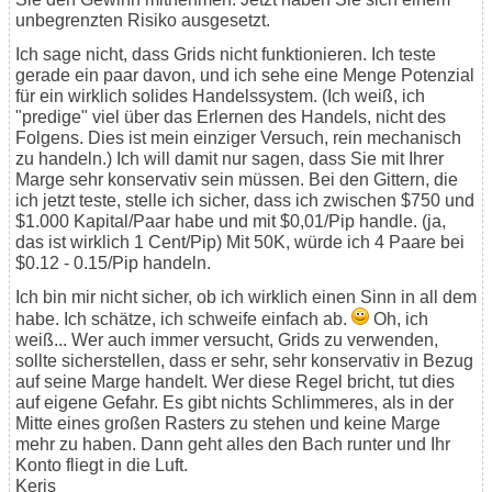
unbegrenzten Risiko ausgesetzt.
Ich sage nicht, dass Grids nicht funktionieren. Ich teste
gerade ein paar davon, und ich sehe eine Menge Potenzial
für ein wirklich solides Handelssystem. (Ich weiß, ich
"predige" viel über das Erlernen des Handels, nicht des
Folgens. Dies ist mein einziger Versuch, rein mechanisch
zu handeln.) Ich will damit nur sagen, dass Sie mit Ihrer
Marge sehr konservativ sein müssen. Bei den Gittern, die
ich jetzt teste, stelle ich sicher, dass ich zwischen $750 und
$1.000 Kapital/Paar habe und mit $0,01/Pip handle. (ja,
das ist wirklich 1 Cent/Pip) Mit 50K, würde ich 4 Paare bei
$0.12 - 0.15/Pip handeln.
Ich bin mir nicht sicher, ob ich wirklich einen Sinn in all dem
habe. Ich schätze, ich schweife einfach ab.
Oh, ich
weiß... Wer auch immer versucht, Grids zu verwenden,
sollte sicherstellen, dass er sehr, sehr konservativ in Bezug
auf seine Marge handelt. Wer diese Regel bricht, tut dies
auf eigene Gefahr. Es gibt nichts Schlimmeres, als in der
Mitte eines großen Rasters zu stehen und keine Marge
mehr zu haben. Dann geht alles den Bach runter und Ihr
Konto fliegt in die Luft.
Keris