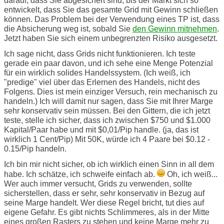
darauf, dass Sie abgesichert sind, bis der Markt sich so
entwickelt, dass Sie das gesamte Grid mit Gewinn schließen
können. Das Problem bei der Verwendung eines TP ist, dass
die Absicherung weg ist, sobald Sie
den Gewinn mitnehmen
.
Jetzt haben Sie sich einem unbegrenzten Risiko ausgesetzt.
Ich sage nicht, dass Grids nicht funktionieren. Ich teste
gerade ein paar davon, und ich sehe eine Menge Potenzial
für ein wirklich solides Handelssystem. (Ich weiß, ich
"predige" viel über das Erlernen des Handels, nicht des
Folgens. Dies ist mein einziger Versuch, rein mechanisch zu
handeln.) Ich will damit nur sagen, dass Sie mit Ihrer Marge
sehr konservativ sein müssen. Bei den Gittern, die ich jetzt
teste, stelle ich sicher, dass ich zwischen $750 und $1.000
Kapital/Paar habe und mit $0,01/Pip handle. (ja, das ist
wirklich 1 Cent/Pip) Mit 50K, würde ich 4 Paare bei $0.12 -
0.15/Pip handeln.
Ich bin mir nicht sicher, ob ich wirklich einen Sinn in all dem
habe. Ich schätze, ich schweife einfach ab.
Oh, ich weiß...
Wer auch immer versucht, Grids zu verwenden, sollte
sicherstellen, dass er sehr, sehr konservativ in Bezug auf
seine Marge handelt. Wer diese Regel bricht, tut dies auf
eigene Gefahr. Es gibt nichts Schlimmeres, als in der Mitte
eines großen Rasters zu stehen und keine Marge mehr zu