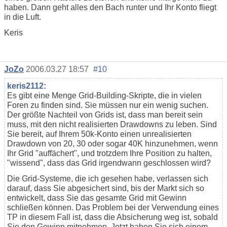
haben. Dann geht alles den Bach runter und Ihr Konto fliegt
in die Luft.
Keris
JoZo
2006.03.27 18:57
#10
keris2112:
Es gibt eine Menge Grid-Building-Skripte, die in vielen
Foren zu finden sind. Sie müssen nur ein wenig suchen.
Der größte Nachteil von Grids ist, dass man bereit sein
muss, mit den nicht realisierten Drawdowns zu leben. Sind
Sie bereit, auf Ihrem 50k-Konto einen unrealisierten
Drawdown von 20, 30 oder sogar 40K hinzunehmen, wenn
Ihr Grid "auffächert", und trotzdem Ihre Position zu halten,
"wissend", dass das Grid irgendwann geschlossen wird?
Die Grid-Systeme, die ich gesehen habe, verlassen sich
darauf, dass Sie abgesichert sind, bis der Markt sich so
entwickelt, dass Sie das gesamte Grid mit Gewinn
schließen können. Das Problem bei der Verwendung eines
TP in diesem Fall ist, dass die Absicherung weg ist, sobald
Sie den Gewinn mitnehmen. Jetzt haben Sie sich einem