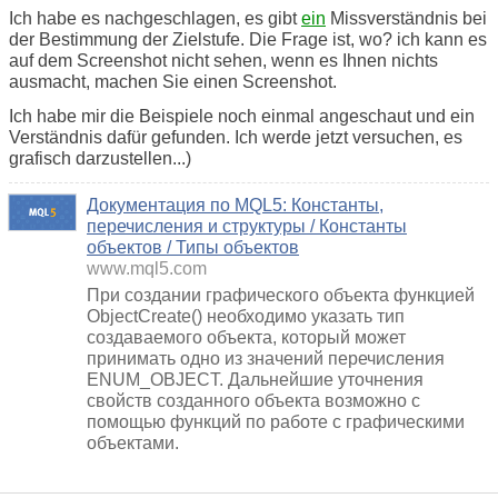
Ich habe es nachgeschlagen, es gibt
ein
Missverständnis bei
der Bestimmung der Zielstufe. Die Frage ist, wo? ich kann es
auf dem Screenshot nicht sehen, wenn es Ihnen nichts
ausmacht, machen Sie einen Screenshot.
Ich habe mir die Beispiele noch einmal angeschaut und ein
Verständnis dafür gefunden. Ich werde jetzt versuchen, es
grafisch darzustellen...)
Документация по MQL5: Константы,
перечисления и структуры / Константы
объектов / Типы объектов
www.mql5.com
При создании графического объекта функцией
ObjectCreate() необходимо указать тип
создаваемого объекта, который может
принимать одно из значений перечисления
ENUM_OBJECT. Дальнейшие уточнения
свойств созданного объекта возможно с
помощью функций по работе с графическими
объектами.